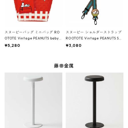
スヌーピーバッグ ミニバッグ RO
スヌーピー ショルダーストラップ
OTOTE Vintage PEANUTS babyr
ROOTOTE Vintage PEANUTS ST
oo 8439 ルートート IP.ベビール
RAP 8440 ルートート IP.WR.スト
¥5,280
¥3,080
ー.バスケット.ピーナッツ-0I ドッ
ラップ.ピーナッツ-0G チャコール
グハウス
藤田金属