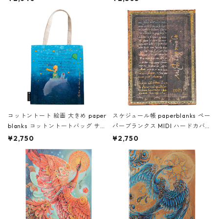
リンドグレーン 長くつ下のピッピ
ング ナヴァールの影
コットントート 絵画 大きめ paper
スケジュール帳 paperblanks ペー
blanks コットントートバッグ サン
パーブランクス MIDI ハードカバ
=テグジュペリ / 星の王子さま
ー 2025年 手帳 ダイアリー 日本語
¥2,750
¥2,750
版 ミケランジェロ Handwriting
「手跡」