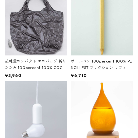
超軽量コンパクト エコバッグ 折り
ボールペン 100percent 100% PE
たたみ 100percent 100% COCO
NCILLEST フリクション リフィル
ON - Large 100パーセント コク
セット 100パーセント ペンシレス
¥3,960
¥6,710
ーン ラージ グレー
ト フリクション芯付き ゴールド