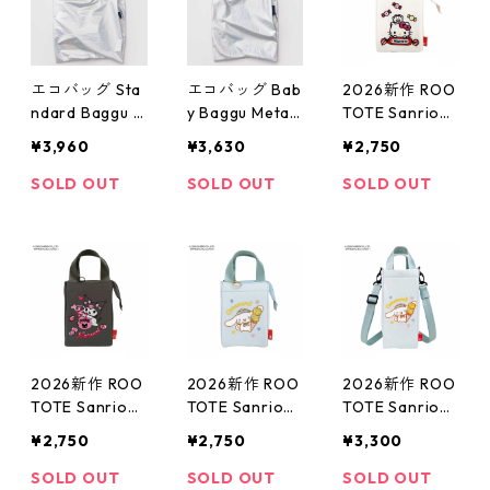
バッグ レッス
バッグ レッス
バッグ レッス
ンバッグ シナ
ンバッグ マイ
ンバッグ ハロ
モンロール
メロディ
ーキティ
エコバッグ Sta
エコバッグ Bab
2026新作 ROO
ndard Baggu M
y Baggu Metalli
TOTE Sanrio
etallic スタンダ
c ベビーバグゥ
ルートート サ
¥3,960
¥3,630
¥2,750
ードバグゥ バ
バグー メタリ
ンリオ Thermo
グー メタリッ
ック ムーンス
Keeper 8483 I
SOLD OUT
SOLD OUT
SOLD OUT
ク ムーンスト
トーン
P.サーモキーパ
ーン
ー べビー.サン
リオキャラクタ
ーズE 保冷バッ
グ ミニバッグ
おにぎりサイズ
洗濯可 ハロー
キティ
2026新作 ROO
2026新作 ROO
2026新作 ROO
TOTE Sanrio
TOTE Sanrio
TOTE Sanrio
ルートート サ
ルートート サ
ルートート サ
¥2,750
¥2,750
¥3,300
ンリオ Thermo
ンリオ Thermo
ンリオ Thermo
Keeper 8483 I
Keeper 8483 I
Keeper 8482 I
SOLD OUT
SOLD OUT
SOLD OUT