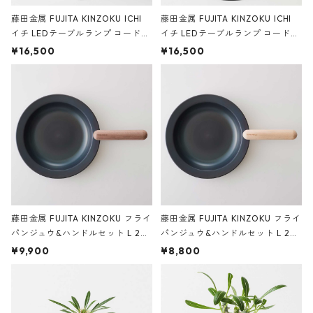
藤田金属 FUJITA KINZOKU ICHI
藤田金属 FUJITA KINZOKU ICHI
イチ LEDテーブルランプ コードレ
イチ LEDテーブルランプ コードレ
ス ホワイト
ス ブラック
¥16,500
¥16,500
藤田金属 FUJITA KINZOKU フライ
藤田金属 FUJITA KINZOKU フライ
パンジュウ&ハンドルセット L 24c
パンジュウ&ハンドルセット L 24c
m ガス火・IH対応 鉄フライパン
m ガス火・IH対応 鉄フライパン
¥9,900
¥8,800
ウォルナット
ビーチ