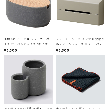
小物入れ イデアコ シェーカーボッ
ティッシュケース イデアコ 壁貼り
クス オーバルボックス Sサイズ ロ
箱ティッシュケース ウォール2 ide
ータイプ（低） ideaco Oval Box
aco Tissue Case WALL2 サンド
¥5,500
¥3,300
S-Low ストーンサンドグレー
ホワイト
キッチンツール収納 イデアコ ツー
ティータオル イデアコ ワッフル