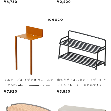
Pouch ローキー トートバッグ ミ
ー 大きめ トートバッグ 絵画 MUS
¥4,730
¥2,420
ニポーチセット メタリック マット
EUM Collection ゲリラ・ガール
ゴールド
ズ/アドバンテージ オブ ビーイン
グ ア ウーマン アーティスト
ideaco
ミニテーブル イデアコ ウォールテ
水切りボトルスタンド イデアコ キ
ーブルB5 ideaco minimal steel f
ッチンドレーナー スカルプチャー
urniture WALL Table B5 タン
ボトル ディー ideaco Sculpture B
¥7,920
¥3,850
ottle D オフブラック