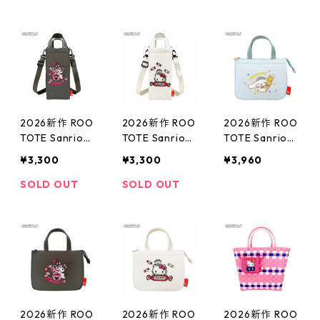
P.サーモキーパ
P.サーモキーパ
P.サーモキーパ
ー べビー.サン
ー べビー.サン
ー ボトル.サン
リオキャラクタ
リオキャラクタ
リオキャラクタ
ーズE 保冷バッ
ーズE 保冷バッ
ーズE 保冷バッ
グ ミニバッグ
グ ミニバッグ
グ ミニショル
おにぎりサイズ
おにぎりサイズ
ダー ボトルホ
洗濯可 クロミ
洗濯可 シナモ
ルダー ボトル
ンロール
ケース 洗濯可
2026新作 ROO
2026新作 ROO
2026新作 ROO
シナモンロール
TOTE Sanrio
TOTE Sanrio
TOTE Sanrio
ルートート サ
ルートート サ
ルートート サ
¥3,300
¥3,300
¥3,960
ンリオ Thermo
ンリオ Thermo
ンリオ DELI 84
Keeper 8482 I
Keeper 8482 I
81 IP.TKデリ.サ
SOLD OUT
SOLD OUT
P.サーモキーパ
P.サーモキーパ
ンリオキャラク
ー ボトル.サン
ー ボトル.サン
ターズ-E 保冷
リオキャラクタ
リオキャラクタ
バッグ ミニバ
ーズE 保冷バッ
ーズE 保冷バッ
ッグ ランチバ
グ ミニショル
グ ミニショル
ッグ 洗濯可 シ
ダー ボトルホ
ダー ボトルホ
ナモンロール
ルダー ボトル
ルダー ボトル
ケース 洗濯可
ケース 洗濯可
2026新作 ROO
2026新作 ROO
2026新作 ROO
クロミ
ハローキティ