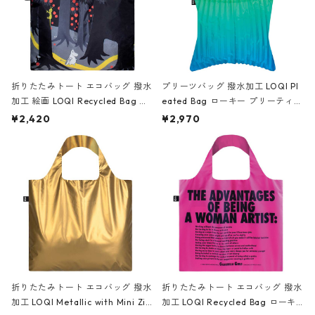
折りたたみトート エコバッグ 撥水
プリーツバッグ 撥水加工 LOQI Pl
加工 絵画 LOQI Recycled Bag ロ
eated Bag ローキー プリーティッ
ーキー 大きめ トートバッグ MOO
ド トートバッグ レインボーグリー
¥2,420
¥2,970
MIN/FOREST ムーミン/フォレス
ン
ト
折りたたみトート エコバッグ 撥水
折りたたみトート エコバッグ 撥水
加工 LOQI Metallic with Mini Zip
加工 LOQI Recycled Bag ローキ