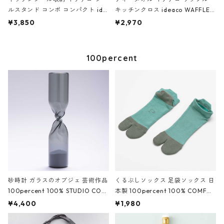
ルスタンド コンボ コンパクト ide
キッチンクロス ideaco WAFFLE
aco Tool Stand COMBO compac
Kitchen Cloth ブリック
¥3,850
¥2,970
t ストーンサンドグレー
100percent
砂時計 ガラスのオブジェ 芸術作品
くるぶしソックス 足袋ソックス 日
100percent 100% STUDIO COH
本製 100percent 100% COMFO
AKU Timeless 100パーセント ス
R TOE - Trip 100パーセント コン
¥4,400
¥1,980
タジオコハク タイムレス Gray グ
フォルトウ トリップ レディース M
レー
oss モス