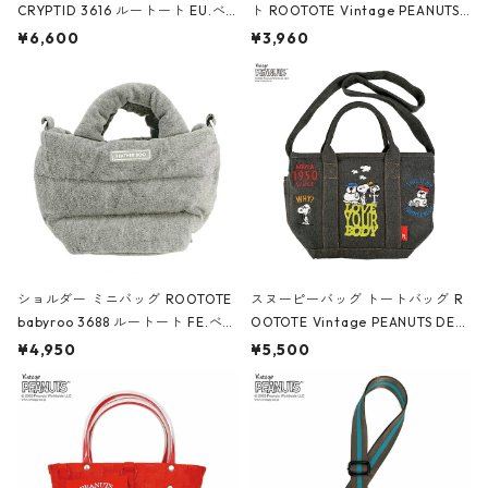
CRYPTID 3616 ルートート EU.べ
ト ROOTOTE Vintage PEANUTS
ビール?.2way.クリプティッド-E
ROO-shopper mid 8459 ルート
¥6,600
¥3,960
ヒバゴン Hibagon
ート IP.ルーショッパーミッド.ピー
ナッツ-0P スマイル
ショルダー ミニバッグ ROOTOTE
スヌーピーバッグ トートバッグ R
babyroo 3688 ルートート FE.べビ
OOTOTE Vintage PEANUTS DELI
ールー.フラッフィポップｰA モク
8419 ルートート IP.デリ.シシュウ.
¥4,950
¥5,500
ピーナッツ-0M グレー