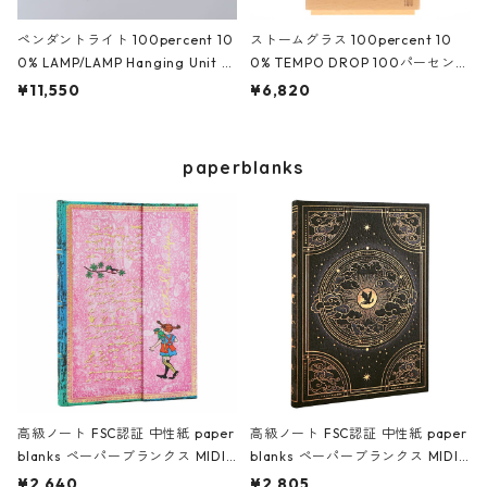
ペンダントライト 100percent 10
ストームグラス 100percent 10
0% LAMP/LAMP Hanging Unit L
0% TEMPO DROP 100パーセント
ED電球セット 100パーセント ラ
テンポドロップ ロマンティック ア
¥11,550
¥6,820
ンプランプ LED専用照明器具 LED
ンバー
電球セット ホワイト
paperblanks
高級ノート FSC認証 中性紙 paper
高級ノート FSC認証 中性紙 paper
blanks ペーパーブランクス MIDI
blanks ペーパーブランクス MIDI
ハードカバー 罫線 アストリッド・
ハードカバー 罫線 フォース・ウィ
¥2,640
¥2,805