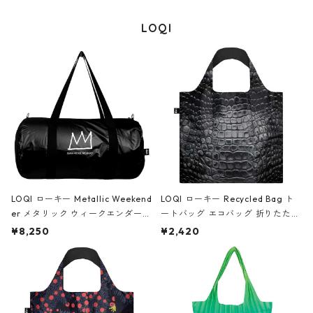
LOQI
LOQI ローキー Metallic Weekend
LOQI ローキー Recycled Bag ト
er メタリック ウィークエンダー
ートバッグ エコバッグ 折りたたみ
ボストンバッグ ショルダーバッグ
大きめ 撥水加工 収納ポーチ CRO
¥8,250
¥2,420
JEAN-MICHEL BASQUIAT/Crown
CODILE/Black クロコダイル/ブラ
Black ジャン=ミッシェル・バスキ
ック
ア/クラウン ブラック