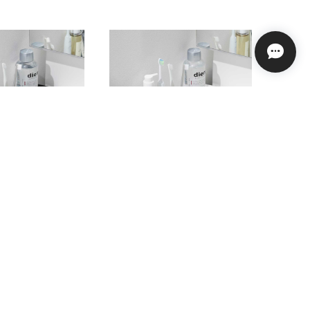
レー 山崎実業 to
洗面台収納トレー 山崎実業 to
ー 洗面台横隙間トレ
wer タワー 洗面台横隙間トレ
ブラック
ー 10135 ホワイト
¥1,760
SOLD OUT