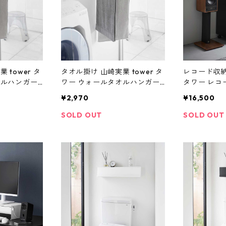
 tower タ
タオル掛け 山崎実業 tower タ
レコード収納 
オルハンガー
ワー ウォールタオルハンガー
タワー レコー
対応 1009
3連 石こうボード壁対応 1009
ブラック
¥2,970
¥16,500
9 ブラック
SOLD OUT
SOLD OUT