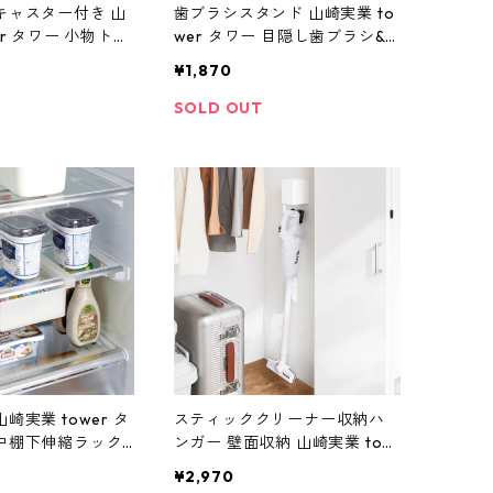
キャスター付き 山
歯ブラシスタンド 山崎実業 to
er タワー 小物トレ
wer タワー 目隠し歯ブラシ&
ン 2段 10183
チューブスタンド スリム 100
¥1,870
25 ホワイト
SOLD OUT
崎実業 tower タ
スティッククリーナー収納ハ
中棚下伸縮ラック 1
ンガー 壁面収納 山崎実業 tow
イト
er タワー ウォール収納付きコ
¥2,970
ードレスクリーナーホルダー