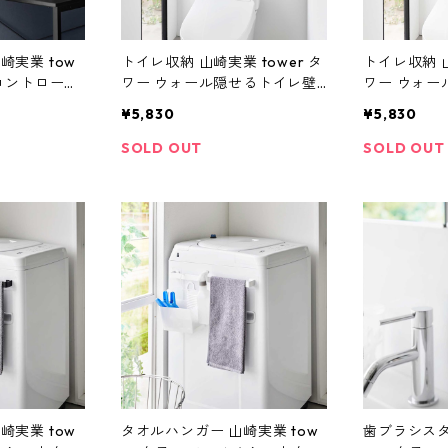
崎実業 tow
トイレ収納 山崎実業 tower タ
トイレ収納 山
ムコントローラ
ワー ウォール隠せるトイレ壁
ワー ウォー
付きモニタ
収納 石こうボード壁対応 100
収納 石こう
¥5,830
¥5,830
イト
68 ホワイト
69ブラック
SOLD OUT
SOLD OUT
崎実業 tow
タオルハンガー 山崎実業 tow
歯ブラシスタ