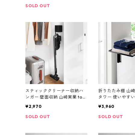
ゴールド
SOLD OUT
スティッククリーナー収納ハ
折りたたみ棚 山崎実
ンガー 壁面収納 山崎実業 tow
タワー 使いやす
er タワー ウォール収納付きコ
マグネット洗濯機
¥2,970
¥3,960
ードレスクリーナーホルダー
棚 10020 ブラッ
石こうボード壁対応 10083 ブ
SOLD OUT
SOLD OUT
ラック