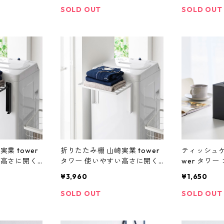
SOLD OUT
SOLD OUT
業 tower
折りたたみ棚 山崎実業 tower
ティッシュケ
い高さに開く
タワー 使いやすい高さに開く
wer タワ
横折り畳み
マグネット洗濯機横折り畳み
シュケース ス
¥3,960
¥1,650
ク
棚 10019 ホワイト
ラック
SOLD OUT
SOLD OUT