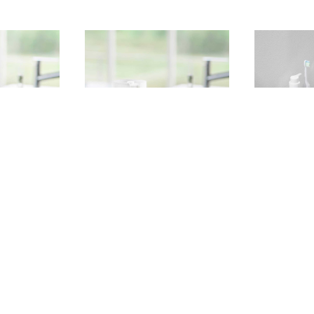
ホルダー 山
キッチンペーパーホルダー 山
洗面台収納ト
タワー 片手でカ
崎実業 tower タワー 片手でカ
wer タワ
ンペーパー
ット隠せるキッチンペーパー
ー 10136 
¥3,300
¥1,760
10040 ブラ
ホルダー 縦タイプ 10039 ホワ
イト
SOLD OUT
SOLD OUT