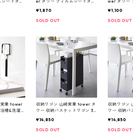
ルムシートタオ
er タワー フィルムシートタオ
wer タワ
0024 ブラ
ルハンガー W43 10023 ホワ
リコーン歯ブ
¥1,870
¥1,100
イト
10053 ブ
SOLD OUT
SOLD OUT
業 tower
収納ワゴン 山崎実業 tower タ
収納ワゴン 山
ト浴槽&洗濯槽
ワー 収納バスケットワゴン 3
ワー 収納バ
ー 10118
段 10016 ブラック
段 10015 
¥14,850
¥14,850
SOLD OUT
SOLD OUT