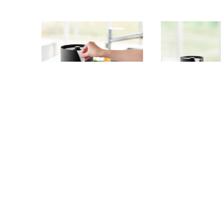
キッチンペーパーホルダー 山
キッチンペーパー
崎実業 tower タワー 片手でカ
崎実業 tower 
ット隠せるキッチンペーパー
ット隠せるキッチ
¥3,960
¥3,300
ホルダー 縦タイプ L 10042 ブ
ホルダー 縦タイプ 
ラック
ック
SOLD OUT
SOLD OUT