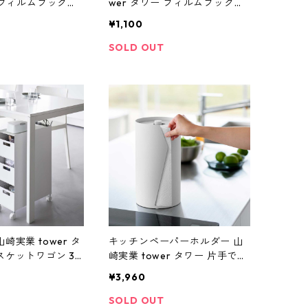
ー フィルムフックシ
wer タワー フィルムフックシ
ラシホルダー 5連
リコーン歯ブラシホルダー 5連
¥1,100
ラック
10052 ホワイト
SOLD OUT
崎実業 tower タ
キッチンペーパーホルダー 山
スケットワゴン 3
崎実業 tower タワー 片手でカ
ホワイト
ット隠せるキッチンペーパー
¥3,960
ホルダー 縦タイプ L 10041 ホ
ワイト
SOLD OUT