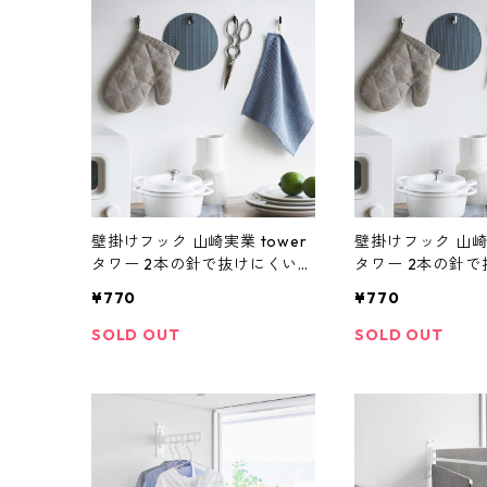
壁掛けフック 山崎実業 tower
壁掛けフック 山崎実
タワー 2本の針で抜けにくいフ
タワー 2本の針
ック画鋲 S 4個組 1924 ブラッ
ック画鋲 S 4個組 
¥770
¥770
ク
ト
SOLD OUT
SOLD OUT