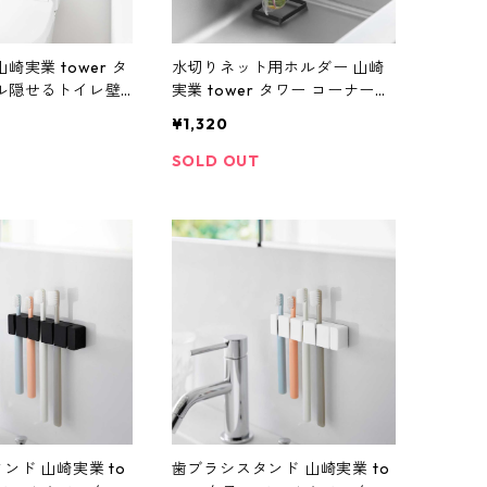
崎実業 tower タ
水切りネット用ホルダー 山崎
ル隠せるトイレ壁
実業 tower タワー コーナーに
ボード壁対応 100
置ける水切りネットホルダー
¥1,320
スクエア 10206 ブラック
SOLD OUT
ンド 山崎実業 to
歯ブラシスタンド 山崎実業 to