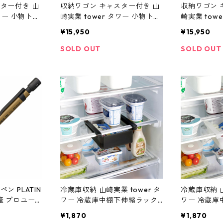
ター付き 山
収納ワゴン キャスター付き 山
収納ワゴン 
タワー 小物トレ
崎実業 tower タワー 小物トレ
崎実業 tow
収納ワゴン 2
ー付き収納ワゴン 2段 10184
ー付き収納ワゴ
¥15,950
¥15,950
ブラック
ホワイト
SOLD OUT
SOLD OUT
ン PLATIN
冷蔵庫収納 山崎実業 tower タ
冷蔵庫収納 山
筆 プロユー
ワー 冷蔵庫中棚下伸縮ラック 1
ワー 冷蔵庫
171 リミテッド
0214 ブラック
0213 ホワ
¥1,870
¥1,870
色 フロスト