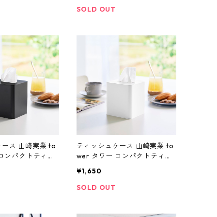
石こうボード壁対応 10082 ホ
SOLD OUT
ワイト
ース 山崎実業 to
ティッシュケース 山崎実業 to
ー コンパクトティッ
wer タワー コンパクトティッ
クエア 10055 ブ
シュケース スクエア 10054 ホ
¥1,650
ワイト
SOLD OUT