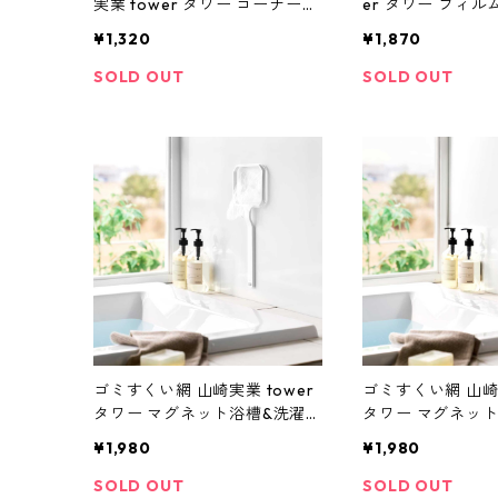
実業 tower タワー コーナーに
er タワー フィ
置ける水切りネットホルダー
ルハンガー W43 1
¥1,320
¥1,870
スクエア 10205 ホワイト
ック
SOLD OUT
SOLD OUT
ゴミすくい網 山崎実業 tower
ゴミすくい網 山崎実
タワー マグネット浴槽&洗濯槽
タワー マグネッ
ゴミ取りネットホルダー 10117
ゴミ取りネットホルダ
¥1,980
¥1,980
ホワイト
ブラック
SOLD OUT
SOLD OUT