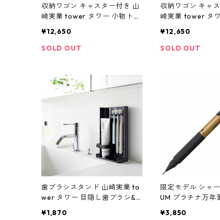
収納ワゴン キャスター付き 山
収納ワゴン キャス
崎実業 tower タワー 小物トレ
崎実業 tower 
ー付き下段が棚の収納ワゴン 2
ー付き下段が棚の
¥12,650
¥12,650
段 10185 ホワイト
段 10186 ブラック
SOLD OUT
SOLD OUT
歯ブラシスタンド 山崎実業 to
限定モデル シャーペ
wer タワー 目隠し歯ブラシ&
UM プラチナ万年
チューブスタンド スリム 100
ス171 PRO-USE 
¥1,870
¥3,850
26 ブラック
エディション 限定