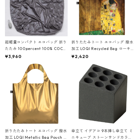
超軽量コンパクト エコバッグ 折り
折りたたみトート エコバッグ 撥水
たたみ 100percent 100% COCO
加工 LOQI Recycled Bag ローキ
ON - Large 100パーセント コク
ー 大きめ トートバッグ 絵画 MUS
¥3,960
¥2,420
ーン ラージ グレー
EUM Collection グスタフ・クリム
ト/接吻
折りたたみトート エコバッグ 撥水
傘立て イデアコ 9本挿し傘立て ミ
加工 LOQI Metallic Bag Pouch S
ニキューブ ストーンサンドカラー