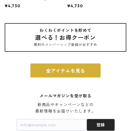
et ローキー トートバッグ 収納ポ
石調 ideaco Umbrella Stand CUB
¥4,730
¥4,730
ーチセット メタリック マットゴー
E ストーンサンドブラック
ルド
わくわくポイントを貯めて
選べる！お得クーポン
無料のメンバーシップ登録がおすすめ
全アイテムを見る
メールマガジンを受け取る
新商品やキャンペーンなどの

最新情報をお届けいたします。
登録