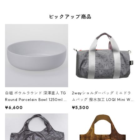
ル シャープペ
ル シャープペ
ンシル 0.5mm
ンシル 0.5mm
ピックアップ商品
シルキーシルバ
クリーンブラッ
ー
ク
白磁 ボウルラウンド 深澤直人 TG
2wayショルダーバッグ ミニドラ
Round Porcelain Bowl 1250ml テ
ムバッグ 撥水加工 LOQI Mini We
ィージー 磁器 ラウンドボウル 125
ekender Reflective ローキー ミ
¥6,600
¥5,500
0ml ホワイト
ニ ウィークエンダー リフレクティ
ブ MOOMIN/MINI WEEKENDER/
Reflective ムーミン/ミニウィー
クエンダー/リフレクティブ