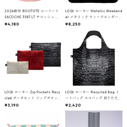
2026新作 ROOTOTE ルートート
LOQI ローキー Metallic Weekend
SACOCHE 3587 LT.サコッシュ.ル
er メタリック ウィークエンダー
ミエ-B ショルダーバッグ グロスピ
ボストンバッグ ショルダーバッグ
¥4,180
¥8,250
ンク
JEAN-MICHEL BASQUIAT/Crown
Black ジャン=ミッシェル・バスキ
ア/クラウン ブラック
LOQI ローキー Zip Pockets Recy
LOQI ローキー Recycled Bag ト
cled ポーチセット ジップポケット
ートバッグ エコバッグ 折りたたみ
ファスナーポーチ 撥水加工 トラベ
大きめ 撥水加工 収納ポーチ CRO
¥3,190
¥2,420
ルポーチ 化粧ポーチ 3点セット C
CODILE/Black クロコダイル/ブラ
ROCODILE/Black,Burgundy,Off
ック
White クロコダイル/ブラック、バ