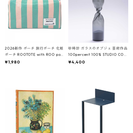
ーガンディー、オフホワイト
2026新作 ポーチ 旅行ポーチ 化粧
砂時計 ガラスのオブジェ 芸術作品
ポーチ ROOTOTE with ROO pou
100percent 100% STUDIO COH
ch 3532 ルートート WR.ポーチ.ラ
AKU Timeless 100パーセント ス
¥1,980
¥4,400
ミネート-W ピンク・ミント
タジオコハク タイムレス Gray グ
レー