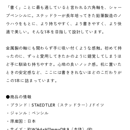
「書く」ことに最も適していると言われる六角軸を、シャー
プペンシルに。ステッドラーが長年培ってきた鉛筆製造のノ
ウハウをもとに、より持ちやすく、より書きやすく、より快
適で美しい。そんな1本を目指して設計しています。
金属製の軸にも関わらず手に吸い付くような感触。初めて持
ったのに、ずっと愛用してきたかのように錯覚してしまうほ
ど手に馴染む持ちやすさ。心地の良いノック感。机に置いた
ときの安定感など、ここには書ききれないほどのこだわりが
この1本に詰まっています。
●商品の情報
・ブランド：STAEDTLER（ステッドラー）/ドイツ
・ジャンル：ペンシル
・原産国：日本
・サイズ：約W146xH11mmxD8.9（本体）/約