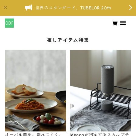
世界のスタンダード、TUBELOR 20th
推しアイテム特集
オーバル皿を、割れにくく、
ideacoが提案するスカルプチ