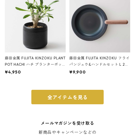
藤田金属 FUJITA KINZOKU PLANT
藤田金属 FUJITA KINZOKU フライ
POT HACHI ハチ プランターポッ
パンジュウ&ハンドルセット L 24c
ト 3号 ブラック
m ガス火・IH対応 鉄フライパン
¥4,950
¥9,900
ウォルナット
全アイテムを見る
メールマガジンを受け取る
新商品やキャンペーンなどの
