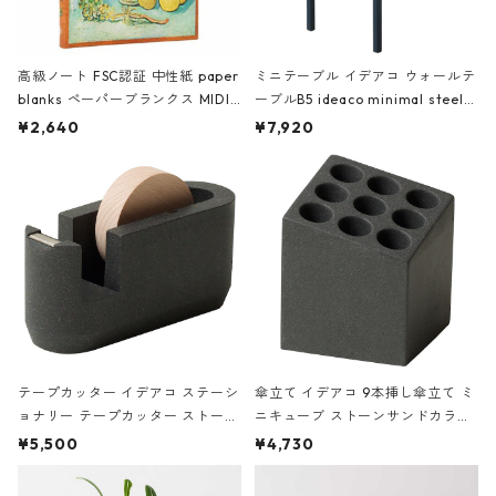
高級ノート FSC認証 中性紙 paper
ミニテーブル イデアコ ウォールテ
blanks ペーパーブランクス MIDI
ーブルB5 ideaco minimal steel f
ハードカバー 罫線 ヴァン・ゴッホ
urniture WALL Table B5 ネイビー
¥2,640
¥7,920
の静物画
テープカッター イデアコ ステーシ
傘立て イデアコ 9本挿し傘立て ミ
ョナリー テープカッター ストーン
ニキューブ ストーンサンドカラー
サンドカラー 石調 ideaco Station
石調 ideaco Umbrella Stand CUB
¥5,500
¥4,730
ery tape cutter ストーンサンド
E ストーンサンドブラック
ブラック