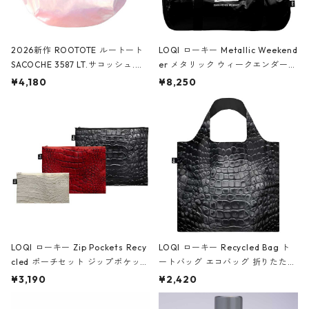
2026新作 ROOTOTE ルートート
LOQI ローキー Metallic Weekend
SACOCHE 3587 LT.サコッシュ.ル
er メタリック ウィークエンダー
ミエ-B ショルダーバッグ グロスピ
ボストンバッグ ショルダーバッグ
¥4,180
¥8,250
ンク
JEAN-MICHEL BASQUIAT/Crown
Black ジャン=ミッシェル・バスキ
ア/クラウン ブラック
LOQI ローキー Zip Pockets Recy
LOQI ローキー Recycled Bag ト
cled ポーチセット ジップポケット
ートバッグ エコバッグ 折りたたみ
ファスナーポーチ 撥水加工 トラベ
大きめ 撥水加工 収納ポーチ CRO
¥3,190
¥2,420
ルポーチ 化粧ポーチ 3点セット C
CODILE/Black クロコダイル/ブラ
ROCODILE/Black,Burgundy,Off
ック