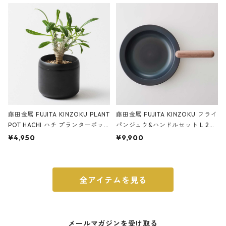
ery tape cutter ストーンサンド
E ストーンサンドブラック
ブラック
藤田金属 FUJITA KINZOKU PLANT
藤田金属 FUJITA KINZOKU フライ
POT HACHI ハチ プランターポッ
パンジュウ&ハンドルセット L 24c
ト 3号 ブラック
m ガス火・IH対応 鉄フライパン
¥4,950
¥9,900
ウォルナット
全アイテムを見る
メールマガジンを受け取る