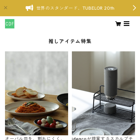
世界のスタンダード、TUBELOR 20th
推しアイテム特集
オーバル皿を、割れにくく、
ideacoが提案するスカルプチ