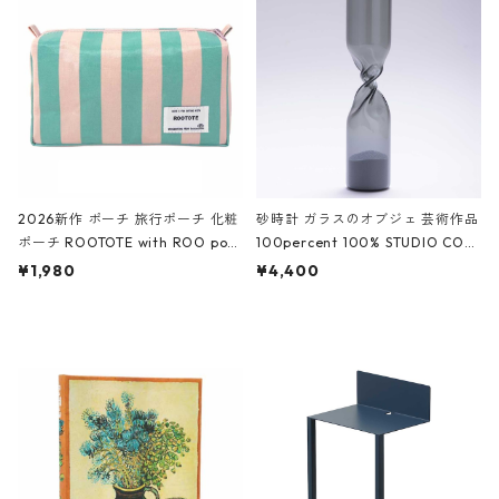
White クロコダイル/ブラック、バ
ーガンディー、オフホワイト
2026新作 ポーチ 旅行ポーチ 化粧
砂時計 ガラスのオブジェ 芸術作品
ポーチ ROOTOTE with ROO pou
100percent 100% STUDIO COH
ch 3532 ルートート WR.ポーチ.ラ
AKU Timeless 100パーセント ス
¥1,980
¥4,400
ミネート-W ピンク・ミント
タジオコハク タイムレス Gray グ
レー