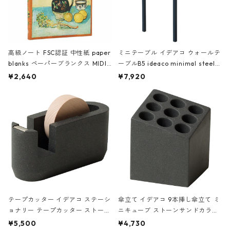
高級ノート FSC認証 中性紙 paper
ミニテーブル イデアコ ウォールテ
blanks ペーパーブランクス MIDI
ーブルB5 ideaco minimal steel f
ハードカバー 罫線 ヴァン・ゴッホ
urniture WALL Table B5 ネイビー
¥2,640
¥7,920
の静物画
テープカッター イデアコ ステーシ
傘立て イデアコ 9本挿し傘立て ミ
ョナリー テープカッター ストーン
ニキューブ ストーンサンドカラー
サンドカラー 石調 ideaco Station
石調 ideaco Umbrella Stand CUB
¥5,500
¥4,730