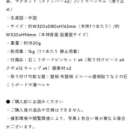
装、マグネット（ストッパー x2）/シリコーンゴム（滑り止
め）
・生産国：中国
・サイズ：約W320xD80xH162mm（本体1つあたり）/約
W320xH96mm（本体背面 設置面サイズ）
・重量：約1520g
・耐荷重：1kg（1つあたり 静止荷重）
・付属品：石こうボードピンセット x4（取り付けピース x4
クギ x12 キャップ x4）緩衝材 x2
・取り付け可能な壁：壁紙 布壁紙 ビニール壁紙貼りなどの石
こうボードや薄ベニヤ
●ご購入前にお読みください
・ご購入後の返品や交換はできません。
・撮影環境や閲覧環境により、写真と色合い等が異なる場合
がございます。