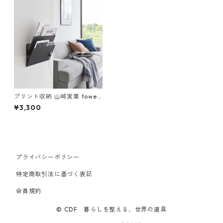
プリント収納 山崎実業 tower
タワー ウォール縦横連結プリ
¥3,300
ント収納ラック 石こうボード
壁対応 2個組 1344 ブラック
プライバシーポリシー
特定商取引法に基づく表記
会員規約
© CDF 暮らしを整える、世界の道具