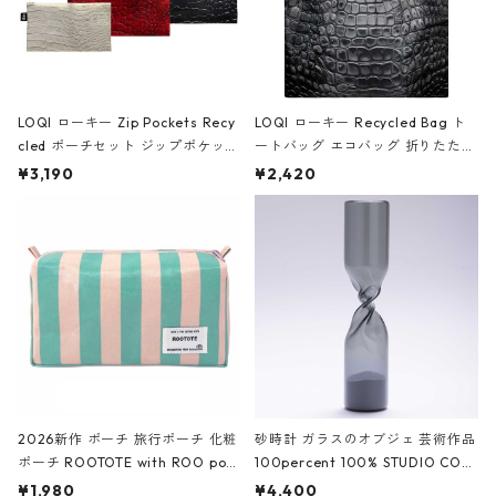
LOQI ローキー Zip Pockets Recy
LOQI ローキー Recycled Bag ト
cled ポーチセット ジップポケット
ートバッグ エコバッグ 折りたたみ
ファスナーポーチ 撥水加工 トラベ
大きめ 撥水加工 収納ポーチ CRO
¥3,190
¥2,420
ルポーチ 化粧ポーチ 3点セット C
CODILE/Black クロコダイル/ブラ
ROCODILE/Black,Burgundy,Off
ック
White クロコダイル/ブラック、バ
ーガンディー、オフホワイト
2026新作 ポーチ 旅行ポーチ 化粧
砂時計 ガラスのオブジェ 芸術作品
ポーチ ROOTOTE with ROO pou
100percent 100% STUDIO COH
ch 3532 ルートート WR.ポーチ.ラ
AKU Timeless 100パーセント ス
¥1,980
¥4,400