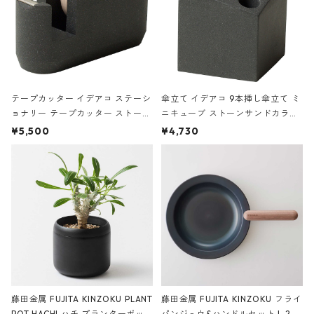
テープカッター イデアコ ステーシ
傘立て イデアコ 9本挿し傘立て ミ
ョナリー テープカッター ストーン
ニキューブ ストーンサンドカラー
サンドカラー 石調 ideaco Station
石調 ideaco Umbrella Stand CUB
¥5,500
¥4,730
ery tape cutter ストーンサンド
E ストーンサンドブラック
ブラック
藤田金属 FUJITA KINZOKU PLANT
藤田金属 FUJITA KINZOKU フライ
POT HACHI ハチ プランターポッ
パンジュウ&ハンドルセット L 24c