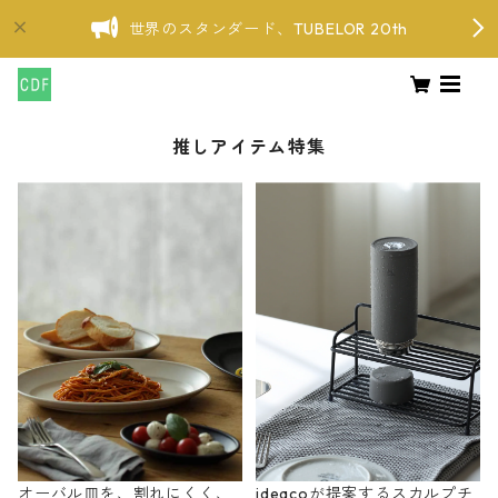
世界のスタンダード、TUBELOR 20th
推しアイテム特集
オーバル皿を、割れにくく、
ideacoが提案するスカルプチ