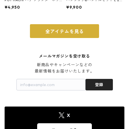
ト 3号 ブラック
m ガス火・IH対応 鉄フライパン
¥4,950
¥9,900
ウォルナット
全アイテムを見る
メールマガジンを受け取る
新商品やキャンペーンなどの

最新情報をお届けいたします。
登録
X