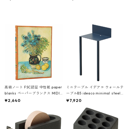
ミネート-W ピンク・ミント
タジオコハク タイムレス Gray グ
レー
高級ノート FSC認証 中性紙 paper
ミニテーブル イデアコ ウォールテ
blanks ペーパーブランクス MIDI
ーブルB5 ideaco minimal steel f
ハードカバー 罫線 ヴァン・ゴッホ
urniture WALL Table B5 ネイビー
¥2,640
¥7,920
の静物画