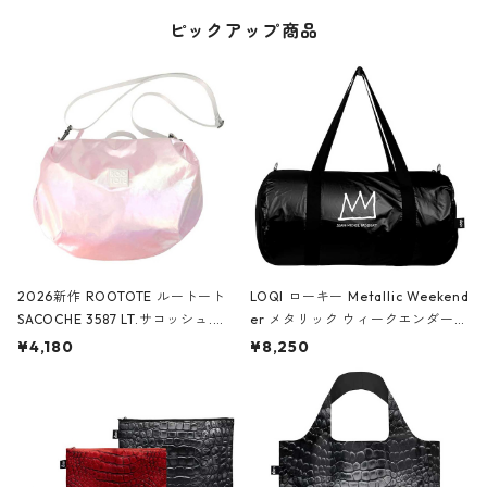
ピックアップ商品
2026新作 ROOTOTE ルートート
LOQI ローキー Metallic Weekend
SACOCHE 3587 LT.サコッシュ.ル
er メタリック ウィークエンダー
ミエ-B ショルダーバッグ グロスピ
ボストンバッグ ショルダーバッグ
¥4,180
¥8,250
ンク
JEAN-MICHEL BASQUIAT/Crown
Black ジャン=ミッシェル・バスキ
ア/クラウン ブラック