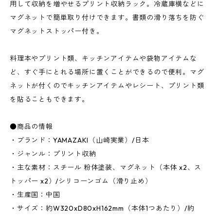
用して収納を増やせるプリント収納ラック。冷蔵庫横などに
マグネットで簡単取り付けできます。書類の滑り落ちを防ぐ
マグネットストッパー付き。
料理本やプリント類、キッチンアイテムや袋物アイテムな
ど、すぐ手にとれる場所に置くことができるので便利。マグ
ネットが付くのでキッチンアイテムやレシート、プリント類
を貼ることもできます。
●商品の情報
・ブランド：YAMAZAKI（山崎実業）/日本
・ジャンル：プリント収納
・主な素材：スチール 粉体塗装、マグネット（本体 x2、ス
トッパー x2）/シリコーンゴム（滑り止め）
・生産国：中国
・サイズ：約W320xD80xH162mm（本体1つあたり）/約