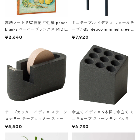
高級ノート FSC認証 中性紙 paper
ミニテーブル イデアコ ウォールテ
blanks ペーパーブランクス MIDI
ーブルB5 ideaco minimal steel f
ハードカバー 罫線 ヴァン・ゴッホ
urniture WALL Table B5 ネイビー
¥2,640
¥7,920
の静物画
テープカッター イデアコ ステーシ
傘立て イデアコ 9本挿し傘立て ミ
ョナリー テープカッター ストーン
ニキューブ ストーンサンドカラー
サンドカラー 石調 ideaco Station
石調 ideaco Umbrella Stand CUB
¥5,500
¥4,730
ery tape cutter ストーンサンド
E ストーンサンドブラック
ブラック