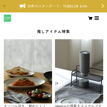
世界のスタンダード、TUBELOR 20th
推しアイテム特集
オーバル皿を、割れにくく、
ideacoが提案するスカルプチ