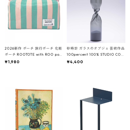
ーガンディー、オフホワイト
2026新作 ポーチ 旅行ポーチ 化粧
砂時計 ガラスのオブジェ 芸術作品
ポーチ ROOTOTE with ROO pou
100percent 100% STUDIO COH
ch 3532 ルートート WR.ポーチ.ラ
AKU Timeless 100パーセント ス
¥1,980
¥4,400
ミネート-W ピンク・ミント
タジオコハク タイムレス Gray グ
レー