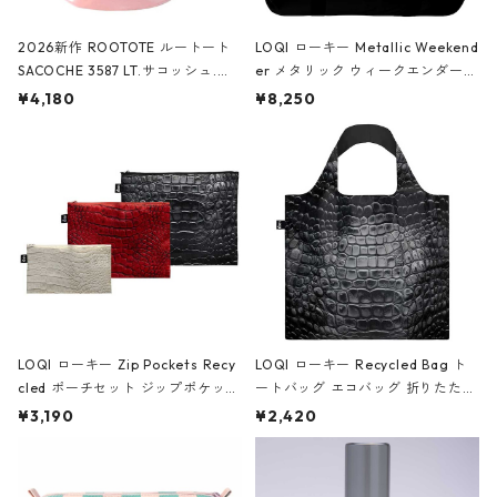
2026新作 ROOTOTE ルートート
LOQI ローキー Metallic Weekend
SACOCHE 3587 LT.サコッシュ.ル
er メタリック ウィークエンダー
ミエ-B ショルダーバッグ グロスピ
ボストンバッグ ショルダーバッグ
¥4,180
¥8,250
ンク
JEAN-MICHEL BASQUIAT/Crown
Black ジャン=ミッシェル・バスキ
ア/クラウン ブラック
LOQI ローキー Zip Pockets Recy
LOQI ローキー Recycled Bag ト
cled ポーチセット ジップポケット
ートバッグ エコバッグ 折りたたみ
ファスナーポーチ 撥水加工 トラベ
大きめ 撥水加工 収納ポーチ CRO
¥3,190
¥2,420
ルポーチ 化粧ポーチ 3点セット C
CODILE/Black クロコダイル/ブラ
ROCODILE/Black,Burgundy,Off
ック
White クロコダイル/ブラック、バ