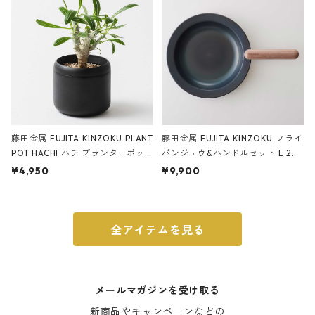
藤田金属 FUJITA KINZOKU PLANT
藤田金属 FUJITA KINZOKU フライ
POT HACHI ハチ プランターポッ
パンジュウ&ハンドルセット L 24c
ト 3号 ブラック
m ガス火・IH対応 鉄フライパン
¥4,950
¥9,900
ウォルナット
全アイテムを見る
メールマガジンを受け取る
新商品やキャンペーンなどの
