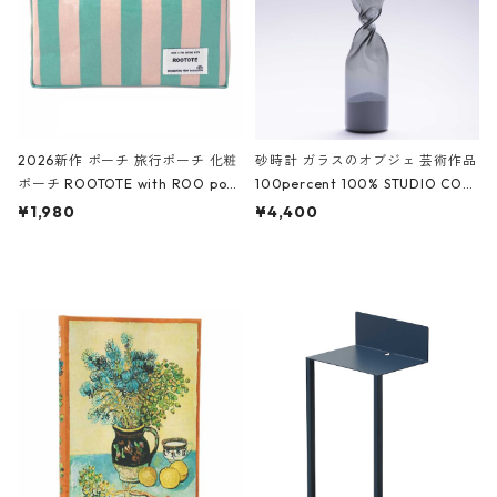
2026新作 ポーチ 旅行ポーチ 化粧
砂時計 ガラスのオブジェ 芸術作品
ポーチ ROOTOTE with ROO pou
100percent 100% STUDIO COH
ch 3532 ルートート WR.ポーチ.ラ
AKU Timeless 100パーセント ス
¥1,980
¥4,400
ミネート-W ピンク・ミント
タジオコハク タイムレス Gray グ
レー