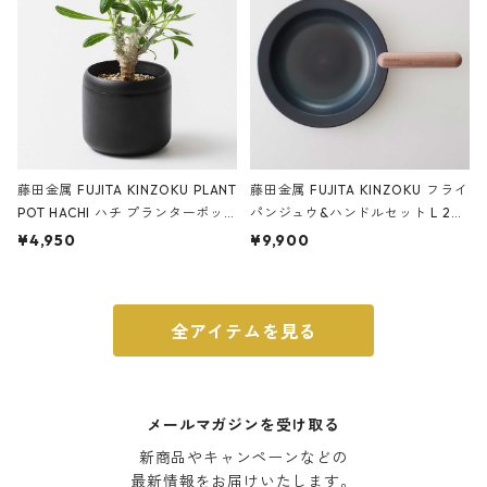
藤田金属 FUJITA KINZOKU PLANT
藤田金属 FUJITA KINZOKU フライ
POT HACHI ハチ プランターポッ
パンジュウ&ハンドルセット L 24c
ト 3号 ブラック
m ガス火・IH対応 鉄フライパン
¥4,950
¥9,900
ウォルナット
全アイテムを見る
メールマガジンを受け取る
新商品やキャンペーンなどの

最新情報をお届けいたします。