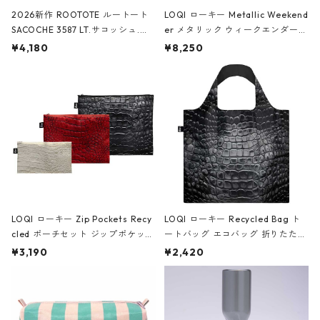
2026新作 ROOTOTE ルートート
LOQI ローキー Metallic Weekend
SACOCHE 3587 LT.サコッシュ.ル
er メタリック ウィークエンダー
ミエ-B ショルダーバッグ グロスピ
ボストンバッグ ショルダーバッグ
¥4,180
¥8,250
ンク
JEAN-MICHEL BASQUIAT/Crown
Black ジャン=ミッシェル・バスキ
ア/クラウン ブラック
LOQI ローキー Zip Pockets Recy
LOQI ローキー Recycled Bag ト
cled ポーチセット ジップポケット
ートバッグ エコバッグ 折りたたみ
ファスナーポーチ 撥水加工 トラベ
大きめ 撥水加工 収納ポーチ CRO
¥3,190
¥2,420
ルポーチ 化粧ポーチ 3点セット C
CODILE/Black クロコダイル/ブラ
ROCODILE/Black,Burgundy,Off
ック
White クロコダイル/ブラック、バ
ーガンディー、オフホワイト