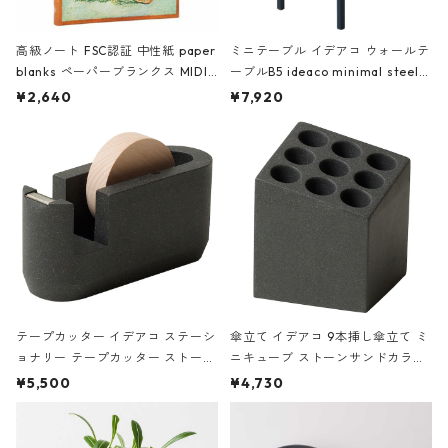
高級ノート FSC認証 中性紙 paper
ミニテーブル イデアコ ウォールテ
blanks ペーパーブランクス MIDI
ーブルB5 ideaco minimal steel f
ハードカバー 罫線 ヴァン・ゴッホ
urniture WALL Table B5 ネイビー
¥2,640
¥7,920
の静物画
テープカッター イデアコ ステーシ
傘立て イデアコ 9本挿し傘立て ミ
ョナリー テープカッター ストーン
ニキューブ ストーンサンドカラー
サンドカラー 石調 ideaco Station
石調 ideaco Umbrella Stand CUB
¥5,500
¥4,730
ery tape cutter ストーンサンド
E ストーンサンドブラック
ブラック