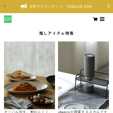
世界のスタンダード、TUBELOR 20th
推しアイテム特集
オーバル皿を、割れにくく、
ideacoが提案するスカルプチ