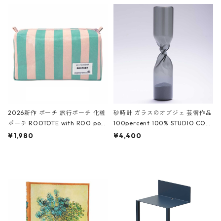
ルポーチ 化粧ポーチ 3点セット C
CODILE/Black クロコダイル/ブラ
ROCODILE/Black,Burgundy,Off
ック
White クロコダイル/ブラック、バ
ーガンディー、オフホワイト
2026新作 ポーチ 旅行ポーチ 化粧
砂時計 ガラスのオブジェ 芸術作品
ポーチ ROOTOTE with ROO pou
100percent 100% STUDIO COH
ch 3532 ルートート WR.ポーチ.ラ
AKU Timeless 100パーセント ス
¥1,980
¥4,400
ミネート-W ピンク・ミント
タジオコハク タイムレス Gray グ
レー