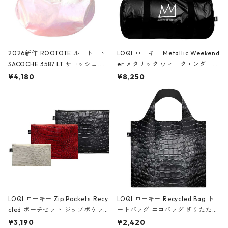
2026新作 ROOTOTE ルートート
LOQI ローキー Metallic Weekend
SACOCHE 3587 LT.サコッシュ.ル
er メタリック ウィークエンダー
ミエ-B ショルダーバッグ グロスピ
ボストンバッグ ショルダーバッグ
¥4,180
¥8,250
ンク
JEAN-MICHEL BASQUIAT/Crown
Black ジャン=ミッシェル・バスキ
ア/クラウン ブラック
LOQI ローキー Zip Pockets Recy
LOQI ローキー Recycled Bag ト
cled ポーチセット ジップポケット
ートバッグ エコバッグ 折りたたみ
ファスナーポーチ 撥水加工 トラベ
大きめ 撥水加工 収納ポーチ CRO
¥3,190
¥2,420