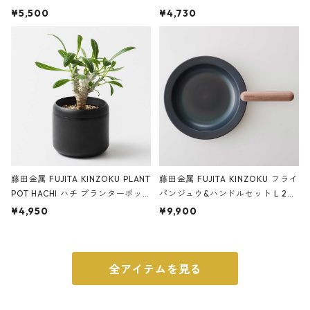
サンドカラー 石調 ideaco Station
石調 ideaco Umbrella Stand CUB
¥5,500
¥4,730
ery tape cutter ストーンサンド
E ストーンサンドブラック
ブラック
藤田金属 FUJITA KINZOKU PLANT
藤田金属 FUJITA KINZOKU フライ
POT HACHI ハチ プランターポッ
パンジュウ&ハンドルセット L 24c
ト 3号 ブラック
m ガス火・IH対応 鉄フライパン
¥4,950
¥9,900
ウォルナット
全アイテムを見る