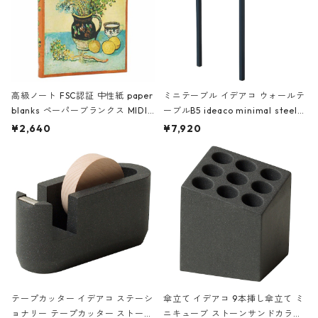
高級ノート FSC認証 中性紙 paper
ミニテーブル イデアコ ウォールテ
blanks ペーパーブランクス MIDI
ーブルB5 ideaco minimal steel f
ハードカバー 罫線 ヴァン・ゴッホ
urniture WALL Table B5 ネイビー
¥2,640
¥7,920
の静物画
テープカッター イデアコ ステーシ
傘立て イデアコ 9本挿し傘立て ミ
ョナリー テープカッター ストーン
ニキューブ ストーンサンドカラー