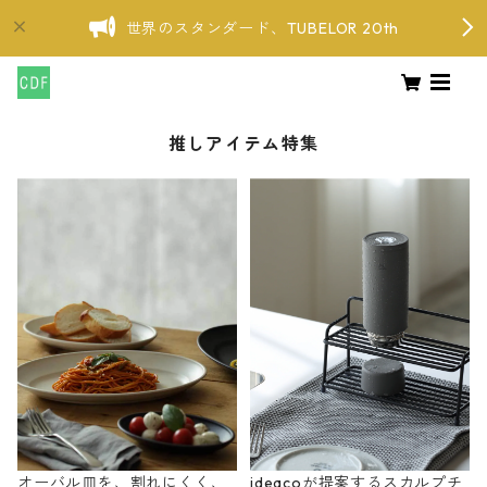
世界のスタンダード、TUBELOR 20th
推しアイテム特集
オーバル皿を、割れにくく、
ideacoが提案するスカルプチ