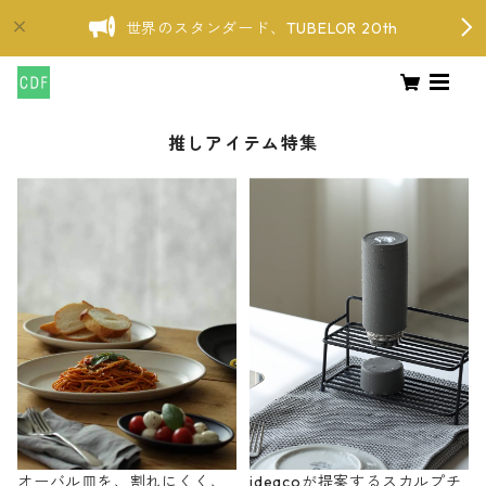
世界のスタンダード、TUBELOR 20th
推しアイテム特集
オーバル皿を、割れにくく、
ideacoが提案するスカルプチ