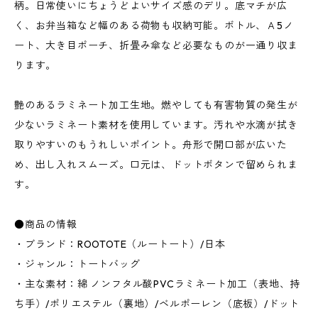
柄。日常使いにちょうどよいサイズ感のデリ。底マチが広
く、お弁当箱など幅のある荷物も収納可能。ボトル、Ａ5ノ
ート、大き目ポーチ、折畳み傘など必要なものが一通り収ま
ります。
艶のあるラミネート加工生地。燃やしても有害物質の発生が
少ないラミネート素材を使用しています。汚れや水滴が拭き
取りやすいのもうれしいポイント。舟形で開口部が広いた
め、出し入れスムーズ。口元は、ドットボタンで留められま
す。
●商品の情報
・ブランド：ROOTOTE（ルートート）/日本
・ジャンル：トートバッグ
・主な素材：綿 ノンフタル酸PVCラミネート加工（表地、持
ち手）/ポリエステル（裏地）/ベルポーレン（底板）/ドット