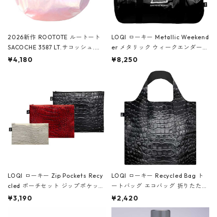
2026新作 ROOTOTE ルートート
LOQI ローキー Metallic Weekend
SACOCHE 3587 LT.サコッシュ.ル
er メタリック ウィークエンダー
ミエ-B ショルダーバッグ グロスピ
ボストンバッグ ショルダーバッグ
¥4,180
¥8,250
ンク
JEAN-MICHEL BASQUIAT/Crown
Black ジャン=ミッシェル・バスキ
ア/クラウン ブラック
LOQI ローキー Zip Pockets Recy
LOQI ローキー Recycled Bag ト
cled ポーチセット ジップポケット
ートバッグ エコバッグ 折りたたみ
ファスナーポーチ 撥水加工 トラベ
大きめ 撥水加工 収納ポーチ CRO
¥3,190
¥2,420
ルポーチ 化粧ポーチ 3点セット C
CODILE/Black クロコダイル/ブラ
ROCODILE/Black,Burgundy,Off
ック