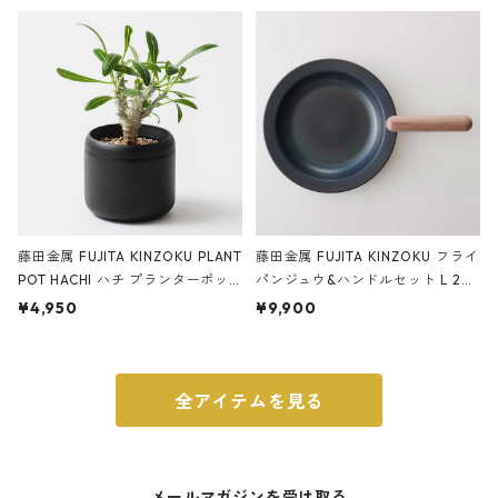
ery tape cutter ストーンサンド
E ストーンサンドブラック
ブラック
藤田金属 FUJITA KINZOKU PLANT
藤田金属 FUJITA KINZOKU フライ
POT HACHI ハチ プランターポッ
パンジュウ&ハンドルセット L 24c
ト 3号 ブラック
m ガス火・IH対応 鉄フライパン
¥4,950
¥9,900
ウォルナット
全アイテムを見る
メールマガジンを受け取る