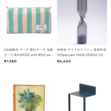
White クロコダイル/ブラック、バ
ーガンディー、オフホワイト
2026新作 ポーチ 旅行ポーチ 化粧
砂時計 ガラスのオブジェ 芸術作品
ポーチ ROOTOTE with ROO pou
100percent 100% STUDIO COH
ch 3532 ルートート WR.ポーチ.ラ
AKU Timeless 100パーセント ス
¥1,980
¥4,400
ミネート-W ピンク・ミント
タジオコハク タイムレス Gray グ
レー