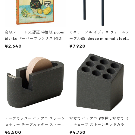
高級ノート FSC認証 中性紙 paper
ミニテーブル イデアコ ウォールテ
blanks ペーパーブランクス MIDI
ーブルB5 ideaco minimal steel f
ハードカバー 罫線 ヴァン・ゴッホ
urniture WALL Table B5 ネイビー
¥2,640
¥7,920
の静物画
テープカッター イデアコ ステーシ
傘立て イデアコ 9本挿し傘立て ミ
ョナリー テープカッター ストーン
ニキューブ ストーンサンドカラー
サンドカラー 石調 ideaco Station
石調 ideaco Umbrella Stand CUB
¥5,500
¥4,730