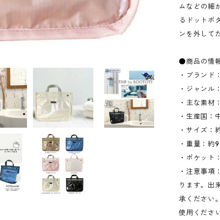
ムなどの細
るドットボ
ンを外して
●商品の情
・ブランド：
・ジャンル
・主な素材
・生産国：
・サイズ：約W
・重量：約9
・ポケット：
・注意事項
ります。出
承ください
使用くださ