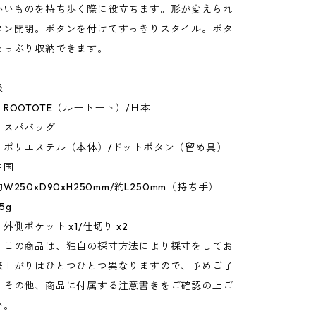
かいものを持ち歩く際に役立ちます。形が変えられ
タン開閉。ボタンを付けてすっきりスタイル。ボタ
たっぷり収納できます。
報
ROOTOTE（ルートート）/日本
：スパバッグ
：ポリエステル（本体）/ドットボタン（留め具）
中国
250xD90xH250mm/約L250mm（持ち手）
5g
外側ポケット x1/仕切り x2
：この商品は、独自の採寸方法により採寸をしてお
来上がりはひとつひとつ異なりますので、予めご了
。その他、商品に付属する注意書きをご確認の上ご
い。