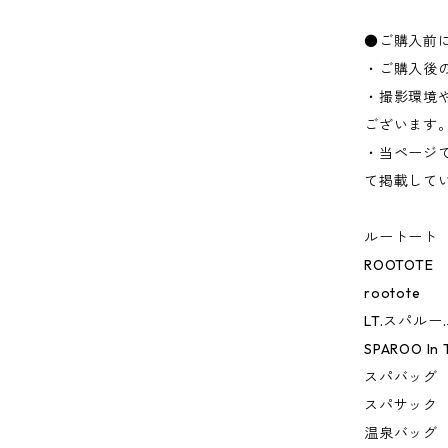
●ご購入前
・ご購入後
・撮影環境
ございます
・当ページ
て掲載して
ルートート
ROOTOTE
rootote
LT.スパルー
SPAROO In 
スパバッグ
スパサック
温泉バッグ