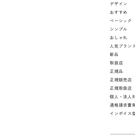
デザイン
おすすめ
ベーシック
シンプル
おしゃれ
人気ブラン
新品
取扱店
正規品
正規販売店
正規取扱店
個人・法人
適格請求書
インボイス