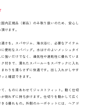
T
は国内正規品（新品）のみ取り扱いのため、安心し
め頂けます。
快適さを。スパやジム、海水浴に、必要なアイテム
のに便利なスパバッグ。水はけのよいメッシュタイ
れに強いだけでなく、通気性や速乾性に優れていま
ック付きで、濡れたスパールーをスパサックに入れ
。まわりを濡らさずに快適です。出し入れがしやす
パッと確認できます。
いて、ものにあわせてジャストフィット。動く仕切
ルが倒れずに持ち歩けます。仕切りを動かして広く
できる優れもの。外側のルーポケットには、ヘアゴ