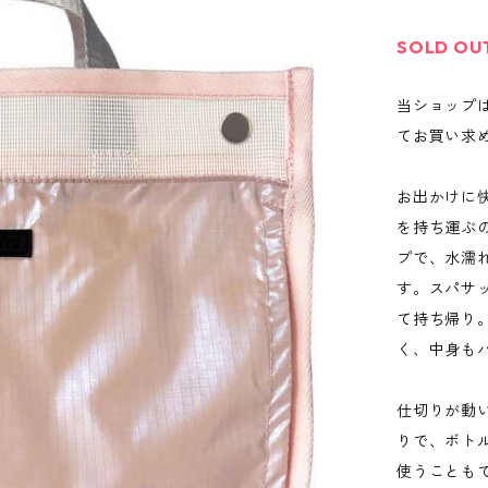
SOLD OU
当ショップ
てお買い求
お出かけに
を持ち運ぶ
プで、水濡
す。スパサ
て持ち帰り
く、中身も
仕切りが動
りで、ボト
使うことも