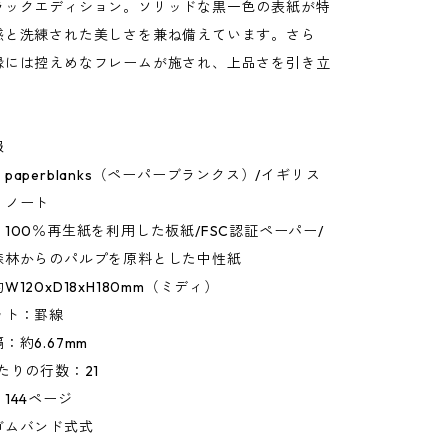
ラックエディション。ソリッドな黒一色の表紙が特
感と洗練された美しさを兼ね備えています。さら
縁には控えめなフレームが施され、上品さを引き立
報
paperblanks（ペーパーブランクス）/イギリス
：ノート
100％再生紙を利用した板紙/FSC認証ペーパー/
森林からのパルプを原料とした中性紙
120xD18xH180mm（ミディ）
ット：罫線
：約6.67mm
たりの行数：21
144ページ
ゴムバンド式式