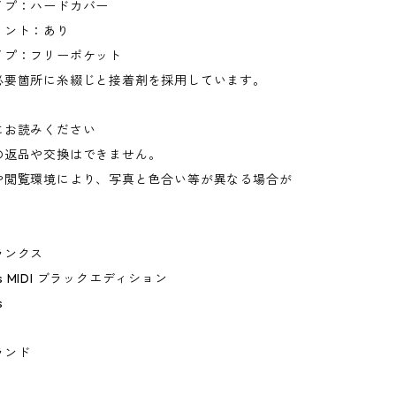
イプ：ハードカバー
リント：あり
イプ：フリーポケット
必要箇所に糸綴じと接着剤を採用しています。
にお読みください
の返品や交換はできません。
や閲覧環境により、写真と色合い等が異なる場合が
。
ランクス
nks MIDI ブラックエディション
s
ランド