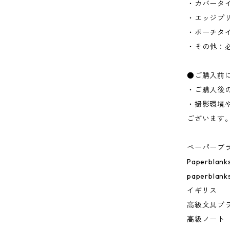
・カバータ
・エッジプ
・ポーチタ
・その他：
●ご購入前
・ご購入後
・撮影環境
ございます
ペーパーブ
Paperbla
paperblank
イギリス
高級文具ブ
高級ノート