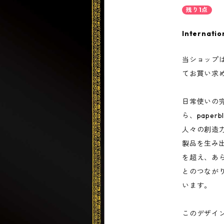
残り1点
Internatio
当ショップ
てお買い求
日常使いの
ら、paper
人々の創造
製品を生み
を超え、あ
とのつなが
います。
このデザイ