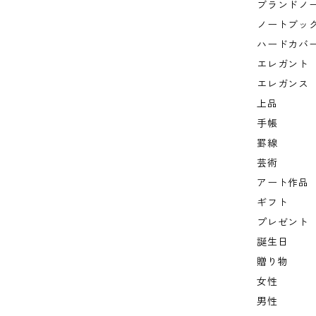
ブランドノ
ノートブッ
ハードカバ
エレガント
エレガンス
上品
手帳
罫線
芸術
アート作品
ギフト
プレゼント
誕生日
贈り物
女性
男性