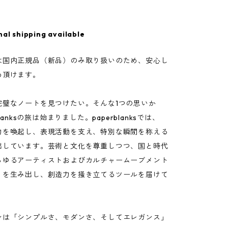
nal shipping available
は国内正規品（新品）のみ取り扱いのため、安心し
め頂けます。
完璧なノートを見つけたい。そんな1つの思いか
blanksの旅は始まりました。paperblanksでは、
力を喚起し、表現活動を支え、特別な瞬間を称える
出しています。芸術と文化を尊重しつつ、国と時代
らゆるアーティストおよびカルチャームーブメント
りを生み出し、創造力を掻き立てるツールを届けて
ンは「シンプルさ、モダンさ、そしてエレガンス」