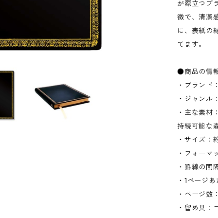
が際立つブ
徴で、清潔
に、表紙の
てます。
●商品の情
・ブランド：
・ジャンル
・主な素材：
持続可能な
・サイズ：約W
・フォーマ
・罫線の間隔
・1ページあ
・ページ数：
・留め具：