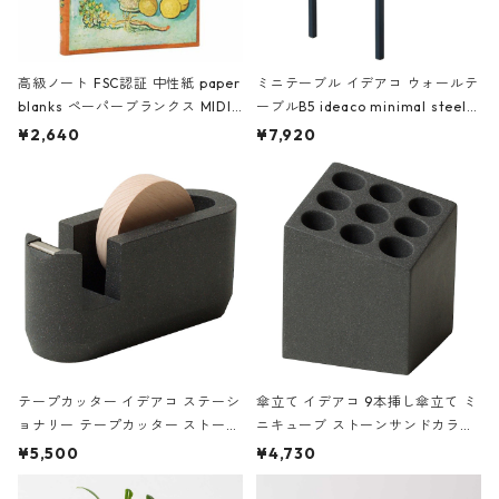
高級ノート FSC認証 中性紙 paper
ミニテーブル イデアコ ウォールテ
blanks ペーパーブランクス MIDI
ーブルB5 ideaco minimal steel f
ハードカバー 罫線 ヴァン・ゴッホ
urniture WALL Table B5 ネイビー
¥2,640
¥7,920
の静物画
テープカッター イデアコ ステーシ
傘立て イデアコ 9本挿し傘立て ミ
ョナリー テープカッター ストーン
ニキューブ ストーンサンドカラー
サンドカラー 石調 ideaco Station
石調 ideaco Umbrella Stand CUB
¥5,500
¥4,730
ery tape cutter ストーンサンド
E ストーンサンドブラック
ブラック