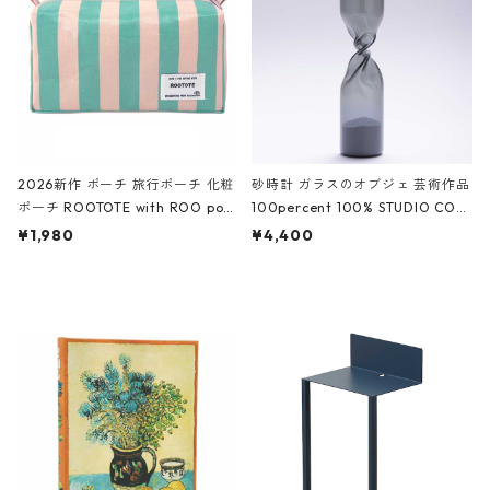
ーガンディー、オフホワイト
2026新作 ポーチ 旅行ポーチ 化粧
砂時計 ガラスのオブジェ 芸術作品
ポーチ ROOTOTE with ROO pou
100percent 100% STUDIO COH
ch 3532 ルートート WR.ポーチ.ラ
AKU Timeless 100パーセント ス
¥1,980
¥4,400
ミネート-W ピンク・ミント
タジオコハク タイムレス Gray グ
レー