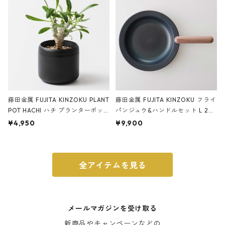
藤田金属 FUJITA KINZOKU PLANT
藤田金属 FUJITA KINZOKU フライ
POT HACHI ハチ プランターポッ
パンジュウ&ハンドルセット L 24c
ト 3号 ブラック
m ガス火・IH対応 鉄フライパン
¥4,950
¥9,900
ウォルナット
全アイテムを見る
メールマガジンを受け取る
新商品やキャンペーンなどの
