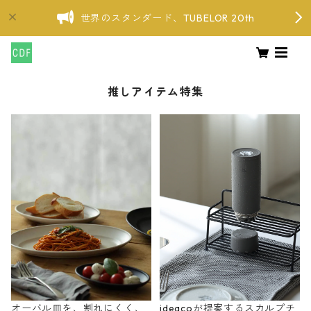
世界のスタンダード、TUBELOR 20th
推しアイテム特集
オーバル皿を、割れにくく、
ideacoが提案するスカルプチ