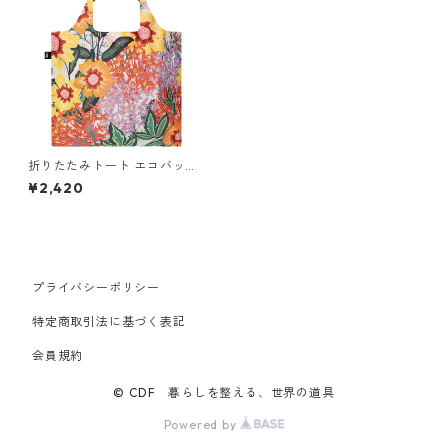
折りたたみトート エコバッグ
撥水加工 LOQI Recycled Bag
¥2,420
ローキー 大きめ トートバッグ
ARTIST Collection ポム・チ
ャン / タイ フローラル
プライバシーポリシー
特定商取引法に基づく表記
会員規約
© CDF 暮らしを整える、世界の道具
Powered by