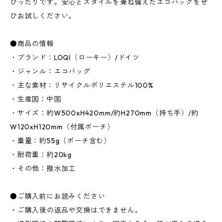
ぴったりです。安心とスタイルを兼ね備えたエコバッグをぜ
ひお試しください。
●商品の情報
・ブランド：LOQI（ローキー）/ドイツ
・ジャンル：エコバッグ
・主な素材：リサイクルポリエステル100%
・生産国：中国
・サイズ：約W500xH420mm/約H270mm（持ち手）/約
W120xH120mm（付属ポーチ）
・重量：約55g（ポーチ含む）
・耐荷重：約20kg
・その他：撥水加工
●ご購入前にお読みください
・ご購入後の返品や交換はできません。