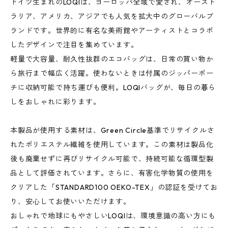
ドイツ生まれのLOQIは、ヨーロッパ全域で愛され、オースト
ラリア、アメリカ、アジアでも人気を拡大中のグローバルブ
ランドです。世界的に有名な美術館やアーティストとコラボ
したデザインで注目を集めています。
軽量で大容量、耐久性抜群のエコバッグは、日常の買い物か
ら旅行まで幅広く活躍。使わないときは付属のジッパーポー
チに収納可能で持ち運びも便利。LOQIバッグが、毎日の暮ら
しをおしゃれに彩ります。
本製品が使用する素材は、Green Circle基準でリサイクルさ
れたポリエステル繊維を使用しています。この素材は製品化
後も廃棄せずに再びリサイクル可能で、持続可能な循環型製
品として評価されています。さらに、有害化学物質の使用を
クリアした「STANDARD100 OEKO-TEX」の認証を受けてお
り、安心してお使いいただけます。
おしゃれで地球にもやさしいLOQIは、環境意識の高い方にも