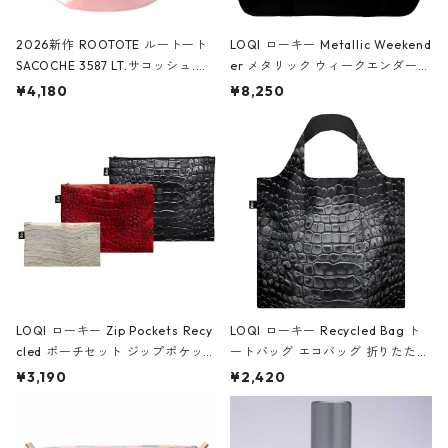
2026新作 ROOTOTE ルートート
LOQI ローキー Metallic Weekend
SACOCHE 3587 LT.サコッシュ.ル
er メタリック ウィークエンダー
ミエ-B ショルダーバッグ グロスピ
ボストンバッグ ショルダーバッグ
¥4,180
¥8,250
ンク
JEAN-MICHEL BASQUIAT/Crown
Black ジャン=ミッシェル・バスキ
ア/クラウン ブラック
LOQI ローキー Zip Pockets Recy
LOQI ローキー Recycled Bag ト
cled ポーチセット ジップポケット
ートバッグ エコバッグ 折りたたみ
ファスナーポーチ 撥水加工 トラベ
大きめ 撥水加工 収納ポーチ CRO
¥3,190
¥2,420
ルポーチ 化粧ポーチ 3点セット C
CODILE/Black クロコダイル/ブラ
ROCODILE/Black,Burgundy,Off
ック
White クロコダイル/ブラック、バ