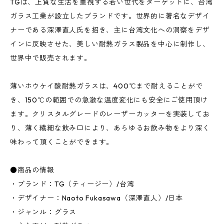
TGは、上質な生活を重視する若い世代をターゲットに、台湾
ガラス工業が設立したブランドです。世界的に著名なデザイ
ナーである深澤直人氏を招き、主に台湾文化への洞察をデザ
インに反映させた、美しい耐熱ガラス製品を中心に制作し、
世界中で販売されます。
薄いホウケイ酸耐熱ガラスは、400℃まで耐えることがで
き、150℃の範囲での急激な温度変化にも安全にご使用頂け
ます。クリスタルグレードのレーザーカッターを実装してお
り、薄く繊細な飲み口により、あらゆるお飲み物をより深く
味わって頂くことができます。
●商品の情報
・ブランド：TG（ティージー）/台湾
・デザイナー：Naoto Fukasawa（深澤直人）/日本
・ジャンル：グラス