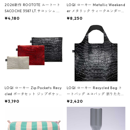
2026新作 ROOTOTE ルートート
LOQI ローキー Metallic Weekend
SACOCHE 3587 LT.サコッシュ.ル
er メタリック ウィークエンダー
ミエ-B ショルダーバッグ グロスピ
ボストンバッグ ショルダーバッグ
¥4,180
¥8,250
ンク
JEAN-MICHEL BASQUIAT/Crown
Black ジャン=ミッシェル・バスキ
ア/クラウン ブラック
LOQI ローキー Zip Pockets Recy
LOQI ローキー Recycled Bag ト
cled ポーチセット ジップポケット
ートバッグ エコバッグ 折りたたみ
ファスナーポーチ 撥水加工 トラベ
大きめ 撥水加工 収納ポーチ CRO
¥3,190
¥2,420
ルポーチ 化粧ポーチ 3点セット C
CODILE/Black クロコダイル/ブラ
ROCODILE/Black,Burgundy,Off
ック
White クロコダイル/ブラック、バ
ーガンディー、オフホワイト