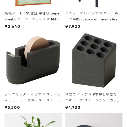
高級ノート FSC認証 中性紙 paper
ミニテーブル イデアコ ウォールテ
blanks ペーパーブランクス MIDI
ーブルB5 ideaco minimal steel f
ハードカバー 罫線 ヴァン・ゴッホ
urniture WALL Table B5 ネイビー
¥2,640
¥7,920
の静物画
テープカッター イデアコ ステーシ
傘立て イデアコ 9本挿し傘立て ミ
ョナリー テープカッター ストーン
ニキューブ ストーンサンドカラー
サンドカラー 石調 ideaco Station
石調 ideaco Umbrella Stand CUB
¥5,500
¥4,730
ery tape cutter ストーンサンド
E ストーンサンドブラック
ブラック