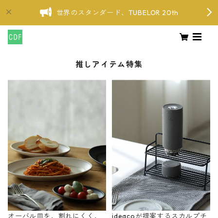
世界のスタンダード、TUBELOR 20th
推しアイテム特集
オーバル皿を、割れにくく、
ideacoが提案するスカルプチ