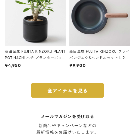
藤田金属 FUJITA KINZOKU PLANT
藤田金属 FUJITA KINZOKU フライ
POT HACHI ハチ プランターポッ
パンジュウ&ハンドルセット L 24c
ト 3号 ブラック
m ガス火・IH対応 鉄フライパン
¥4,950
¥9,900
ウォルナット
全アイテムを見る
メールマガジンを受け取る
新商品やキャンペーンなどの

最新情報をお届けいたします。