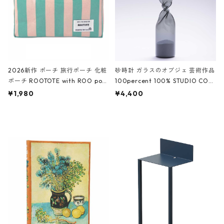
2026新作 ポーチ 旅行ポーチ 化粧
砂時計 ガラスのオブジェ 芸術作品
ポーチ ROOTOTE with ROO pou
100percent 100% STUDIO COH
ch 3532 ルートート WR.ポーチ.ラ
AKU Timeless 100パーセント ス
¥1,980
¥4,400
ミネート-W ピンク・ミント
タジオコハク タイムレス Gray グ
レー