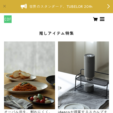
世界のスタンダード、TUBELOR 20th
推しアイテム特集
オーバル皿を、割れにくく、
ideacoが提案するスカルプチ