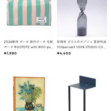
ーガンディー、オフホワイト
2026新作 ポーチ 旅行ポーチ 化粧
砂時計 ガラスのオブジェ 芸術作品
ポーチ ROOTOTE with ROO pou
100percent 100% STUDIO COH
ch 3532 ルートート WR.ポーチ.ラ
AKU Timeless 100パーセント ス
¥1,980
¥4,400
ミネート-W ピンク・ミント
タジオコハク タイムレス Gray グ
レー