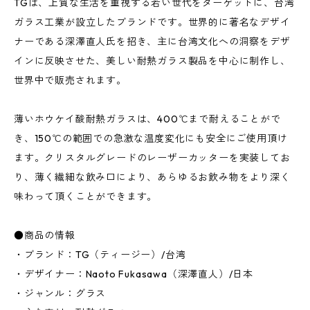
TGは、上質な生活を重視する若い世代をターゲットに、台湾
ガラス工業が設立したブランドです。世界的に著名なデザイ
ナーである深澤直人氏を招き、主に台湾文化への洞察をデザ
インに反映させた、美しい耐熱ガラス製品を中心に制作し、
世界中で販売されます。
薄いホウケイ酸耐熱ガラスは、400℃まで耐えることがで
き、150℃の範囲での急激な温度変化にも安全にご使用頂け
ます。クリスタルグレードのレーザーカッターを実装してお
り、薄く繊細な飲み口により、あらゆるお飲み物をより深く
味わって頂くことができます。
●商品の情報
・ブランド：TG（ティージー）/台湾
・デザイナー：Naoto Fukasawa（深澤直人）/日本
・ジャンル：グラス