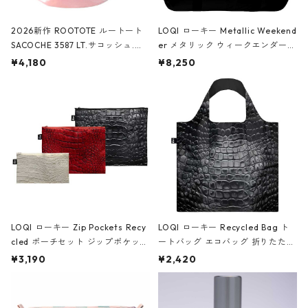
2026新作 ROOTOTE ルートート
LOQI ローキー Metallic Weekend
SACOCHE 3587 LT.サコッシュ.ル
er メタリック ウィークエンダー
ミエ-B ショルダーバッグ グロスピ
ボストンバッグ ショルダーバッグ
¥4,180
¥8,250
ンク
JEAN-MICHEL BASQUIAT/Crown
Black ジャン=ミッシェル・バスキ
ア/クラウン ブラック
LOQI ローキー Zip Pockets Recy
LOQI ローキー Recycled Bag ト
cled ポーチセット ジップポケット
ートバッグ エコバッグ 折りたたみ
ファスナーポーチ 撥水加工 トラベ
大きめ 撥水加工 収納ポーチ CRO
¥3,190
¥2,420
ルポーチ 化粧ポーチ 3点セット C
CODILE/Black クロコダイル/ブラ
ROCODILE/Black,Burgundy,Off
ック
White クロコダイル/ブラック、バ