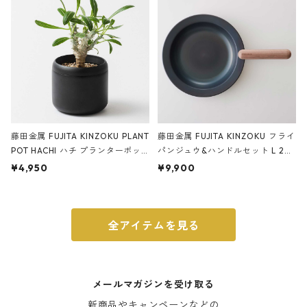
藤田金属 FUJITA KINZOKU PLANT
藤田金属 FUJITA KINZOKU フライ
POT HACHI ハチ プランターポッ
パンジュウ&ハンドルセット L 24c
ト 3号 ブラック
m ガス火・IH対応 鉄フライパン
¥4,950
¥9,900
ウォルナット
全アイテムを見る
メールマガジンを受け取る
新商品やキャンペーンなどの
