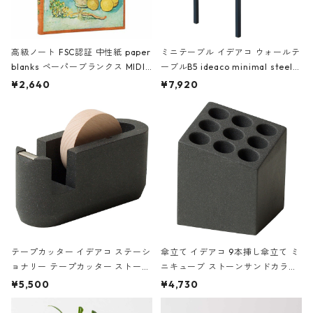
高級ノート FSC認証 中性紙 paper
ミニテーブル イデアコ ウォールテ
blanks ペーパーブランクス MIDI
ーブルB5 ideaco minimal steel f
ハードカバー 罫線 ヴァン・ゴッホ
urniture WALL Table B5 ネイビー
¥2,640
¥7,920
の静物画
テープカッター イデアコ ステーシ
傘立て イデアコ 9本挿し傘立て ミ
ョナリー テープカッター ストーン
ニキューブ ストーンサンドカラー
サンドカラー 石調 ideaco Station
石調 ideaco Umbrella Stand CUB
¥5,500
¥4,730
ery tape cutter ストーンサンド
E ストーンサンドブラック
ブラック