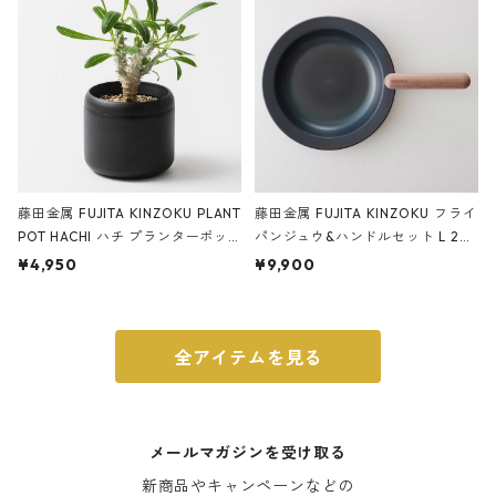
藤田金属 FUJITA KINZOKU PLANT
藤田金属 FUJITA KINZOKU フライ
POT HACHI ハチ プランターポッ
パンジュウ&ハンドルセット L 24c
ト 3号 ブラック
m ガス火・IH対応 鉄フライパン
¥4,950
¥9,900
ウォルナット
全アイテムを見る
メールマガジンを受け取る
新商品やキャンペーンなどの
