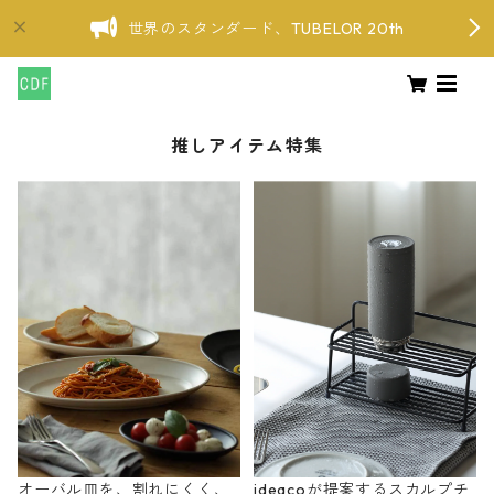
世界のスタンダード、TUBELOR 20th
推しアイテム特集
オーバル皿を、割れにくく、
ideacoが提案するスカルプチ