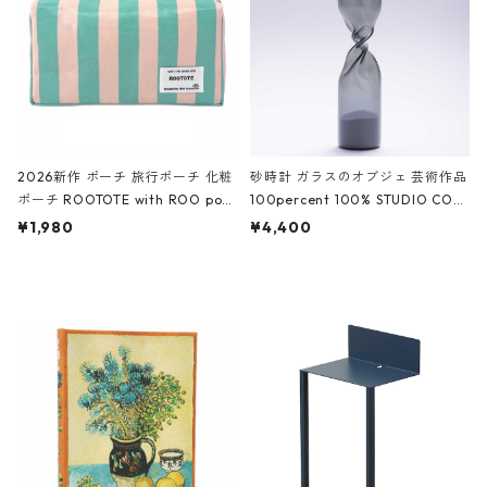
ーガンディー、オフホワイト
2026新作 ポーチ 旅行ポーチ 化粧
砂時計 ガラスのオブジェ 芸術作品
ポーチ ROOTOTE with ROO pou
100percent 100% STUDIO COH
ch 3532 ルートート WR.ポーチ.ラ
AKU Timeless 100パーセント ス
¥1,980
¥4,400
ミネート-W ピンク・ミント
タジオコハク タイムレス Gray グ
レー