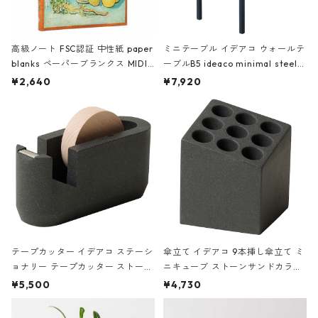
高級ノート FSC認証 中性紙 paper
ミニテーブル イデアコ ウォールテ
blanks ペーパーブランクス MIDI
ーブルB5 ideaco minimal steel f
ハードカバー 罫線 ヴァン・ゴッホ
urniture WALL Table B5 ネイビー
¥2,640
¥7,920
の静物画
テープカッター イデアコ ステーシ
傘立て イデアコ 9本挿し傘立て ミ
ョナリー テープカッター ストーン
ニキューブ ストーンサンドカラー
サンドカラー 石調 ideaco Station
石調 ideaco Umbrella Stand CUB
¥5,500
¥4,730
ery tape cutter ストーンサンド
E ストーンサンドブラック
ブラック