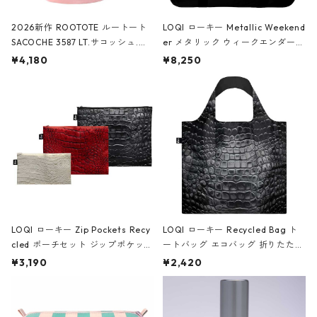
2026新作 ROOTOTE ルートート
LOQI ローキー Metallic Weekend
SACOCHE 3587 LT.サコッシュ.ル
er メタリック ウィークエンダー
ミエ-B ショルダーバッグ グロスピ
ボストンバッグ ショルダーバッグ
¥4,180
¥8,250
ンク
JEAN-MICHEL BASQUIAT/Crown
Black ジャン=ミッシェル・バスキ
ア/クラウン ブラック
LOQI ローキー Zip Pockets Recy
LOQI ローキー Recycled Bag ト
cled ポーチセット ジップポケット
ートバッグ エコバッグ 折りたたみ
ファスナーポーチ 撥水加工 トラベ
大きめ 撥水加工 収納ポーチ CRO
¥3,190
¥2,420
ルポーチ 化粧ポーチ 3点セット C
CODILE/Black クロコダイル/ブラ
ROCODILE/Black,Burgundy,Off
ック
White クロコダイル/ブラック、バ