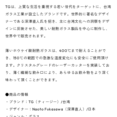
TGは、上質な生活を重視する若い世代をターゲットに、台湾
ガラス工業が設立したブランドです。世界的に著名なデザイ
ナーである深澤直人氏を招き、主に台湾文化への洞察をデザ
インに反映させた、美しい耐熱ガラス製品を中心に制作し、
世界中で販売されます。
薄いホウケイ酸耐熱ガラスは、400℃まで耐えることがで
き、150℃の範囲での急激な温度変化にも安全にご使用頂け
ます。クリスタルグレードのレーザーカッターを実装してお
り、薄く繊細な飲み口により、あらゆるお飲み物をより深く
味わって頂くことができます。
●商品の情報
・ブランド：TG（ティージー）/台湾
・デザイナー：Naoto Fukasawa（深澤直人）/日本
・ジャンル：グラス