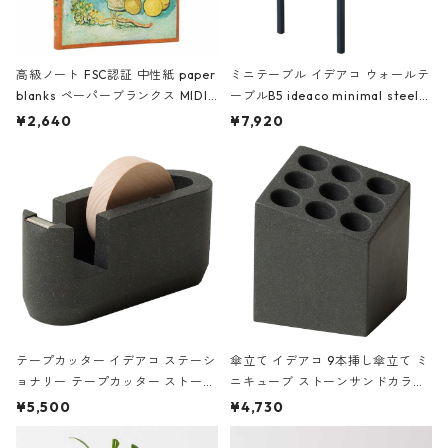
高級ノート FSC認証 中性紙 paper
ミニテーブル イデアコ ウォールテ
blanks ペーパーブランクス MIDI
ーブルB5 ideaco minimal steel f
ハードカバー 罫線 ヴァン・ゴッホ
urniture WALL Table B5 ネイビー
¥2,640
¥7,920
の静物画
テープカッター イデアコ ステーシ
傘立て イデアコ 9本挿し傘立て ミ
ョナリー テープカッター ストーン
ニキューブ ストーンサンドカラー
サンドカラー 石調 ideaco Station
石調 ideaco Umbrella Stand CUB
¥5,500
¥4,730
ery tape cutter ストーンサンド
E ストーンサンドブラック
ブラック