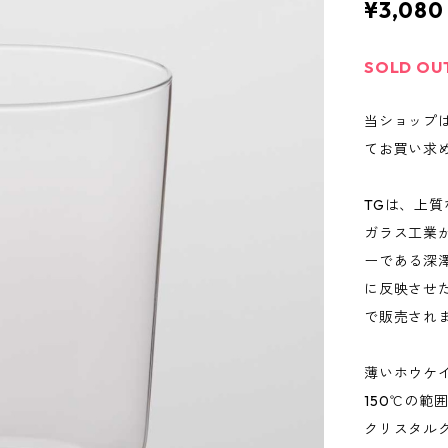
¥3,080
SOLD OU
当ショップ
てお買い求
TGは、上
ガラス工業
ーである深
に反映させ
で販売され
薄いホウケ
150℃の
クリスタル