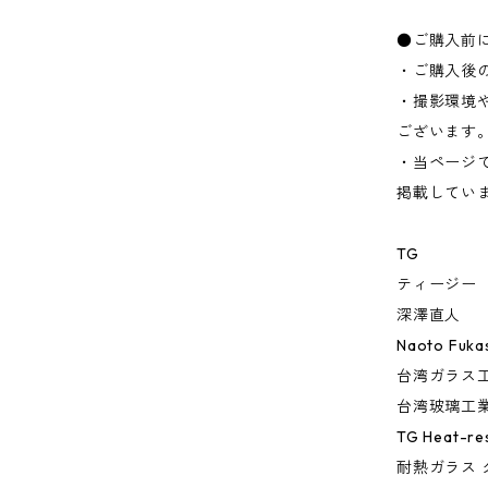
●ご購入前
・ご購入後
・撮影環境
ございます
・当ページ
掲載してい
TG
ティージー
深澤直人
Naoto Fuk
台湾ガラス
台湾玻璃工
TG Heat-res
耐熱ガラス 