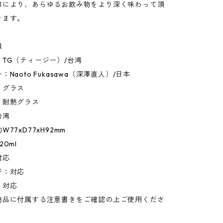
口により、あらゆるお飲み物をより深く味わって頂
きます。
報
TG（ティージー）/台湾
Naoto Fukasawa（深澤直人）/日本
：グラス
：耐熱グラス
台湾
77xD77xH92mm
0ml
対応
ジ：対応
：対応
商品に付属する注意書きをご確認の上ご使用くださ