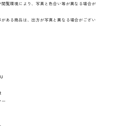
や閲覧環境により、写真と色合い等が異なる場合が
。
等がある商品は、出方が写真と異なる場合がござい
GU
R
ヤー
ー