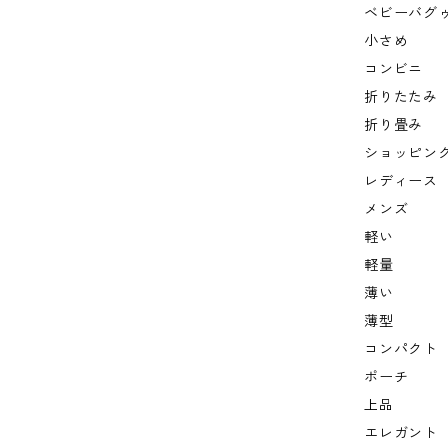
ベビーバグ
小さめ
コンビニ
折りたたみ
折り畳み
ショッピン
レディース
メンズ
軽い
軽量
薄い
薄型
コンパクト
ポーチ
上品
エレガント