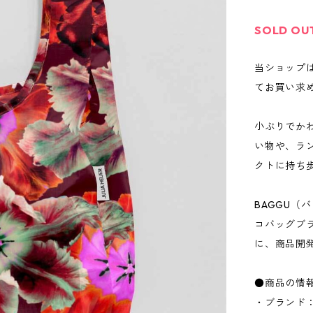
SOLD OU
当ショップ
てお買い求
小ぶりでかわ
い物や、ラ
クトに持ち
BAGGU（
コバッグブ
に、商品開
●商品の情
・ブランド：