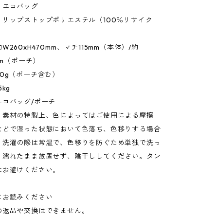
：エコバッグ
：リップストップポリエステル（100％リサイク
260xH470mm、マチ115mm（本体）/約
mm（ポーチ）
0g（ポーチ含む）
kg
エコバッグ/ポーチ
：素材の特製上、色によってはご使用による摩擦
などで湿った状態において色落ち、色移りする場合
。洗濯の際は常温で、色移りを防ぐため単独で洗っ
。濡れたまま放置せず、陰干ししてください。タン
はお避けください。
にお読みください
の返品や交換はできません。