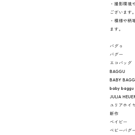
・撮影環境
ございます
・模様や柄
ます。
バグゥ
バグー
エコバッグ
BAGGU
BABY BAG
baby baggu
JULIA HEUE
ユリアホイ
新作
ベイビー
ベビーバグ