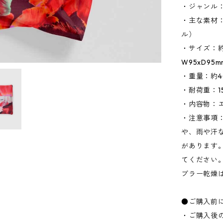
・ジャンル
・主な素材
ル）
・サイズ：約W
W95xD95
・重量：約4
・耐荷重：15
・内容物：
・注意事項
や、雨や汗
があります
てください
ブラー乾燥
●ご購入前
・ご購入後