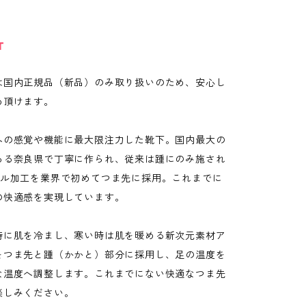
T
は国内正規品（新品）のみ取り扱いのため、安心し
め頂けます。
への感覚や機能に最大限注力した靴下。国内最大の
ある奈良県で丁寧に作られ、従来は踵にのみ施され
ール加工を業界で初めてつま先に採用。これまでに
の快適感を実現しています。
時に肌を冷まし、寒い時は肌を暖める新次元素材ア
をつま先と踵（かかと）部分に採用し、足の温度を
な温度へ調整します。これまでにない快適なつま先
楽しみください。