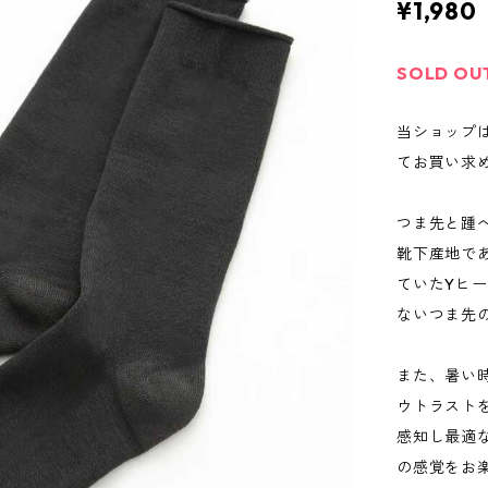
¥1,980
SOLD OU
当ショップ
てお買い求
つま先と踵
靴下産地で
ていたYヒ
ないつま先
また、暑い
ウトラスト
感知し最適
の感覚をお