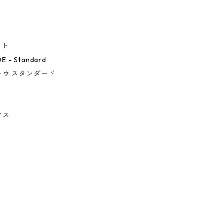
ント
E - Standard
トウ スタンダード
クス