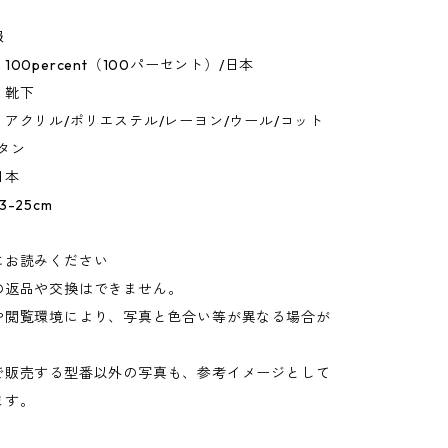
報
00percent（100パーセント）/日本
：靴下
アクリル/ポリエステル/レーヨン/ウール/コット
タン
日本
-25cm
にお読みください
の返品や交換はできません。
や閲覧環境により、写真と色合い等が異なる場合が
。
で販売する型番以外の写真も、参考イメージとして
ます。