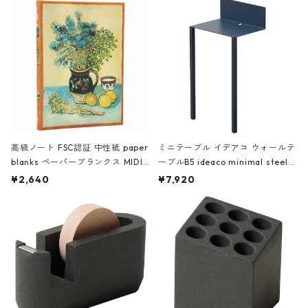
高級ノート FSC認証 中性紙 paper
ミニテーブル イデアコ ウォールテ
blanks ペーパーブランクス MIDI
ーブルB5 ideaco minimal steel f
ハードカバー 罫線 ヴァン・ゴッホ
urniture WALL Table B5 ネイビー
¥2,640
¥7,920
の静物画