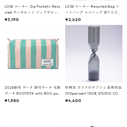
LOQI ローキー Zip Pockets Recy
LOQI ローキー Recycled Bag ト
cled ポーチセット ジップポケット
ートバッグ エコバッグ 折りたたみ
ファスナーポーチ 撥水加工 トラベ
大きめ 撥水加工 収納ポーチ CRO
¥3,190
¥2,420
ルポーチ 化粧ポーチ 3点セット C
CODILE/Black クロコダイル/ブラ
ROCODILE/Black,Burgundy,Off
ック
White クロコダイル/ブラック、バ
ーガンディー、オフホワイト
2026新作 ポーチ 旅行ポーチ 化粧
砂時計 ガラスのオブジェ 芸術作品
ポーチ ROOTOTE with ROO pou
100percent 100% STUDIO COH
ch 3532 ルートート WR.ポーチ.ラ
AKU Timeless 100パーセント ス
¥1,980
¥4,400
ミネート-W ピンク・ミント
タジオコハク タイムレス Gray グ
レー