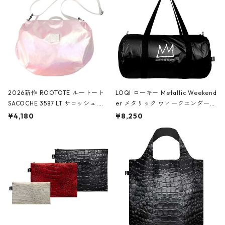
2026新作 ROOTOTE ルートート
LOQI ローキー Metallic Weekend
SACOCHE 3587 LT.サコッシュ.ル
er メタリック ウィークエンダー
ミエ-B ショルダーバッグ グロスピ
ボストンバッグ ショルダーバッグ
¥4,180
¥8,250
ンク
JEAN-MICHEL BASQUIAT/Crown
Black ジャン=ミッシェル・バスキ
ア/クラウン ブラック