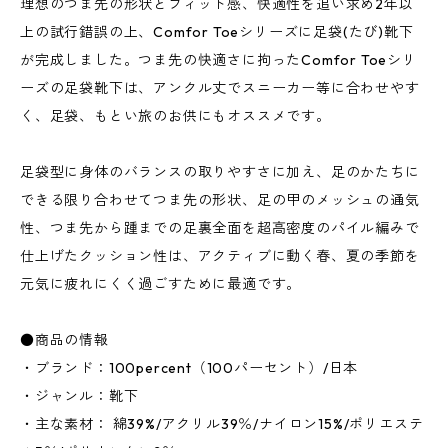
理想のつま先の形状とフィット感、快適性を追い求め2年以
上の試行錯誤の上、Comfor Toeシリーズに足袋(たび)靴下
が完成しました。つま先の快適さに拘ったComfor Toeシリ
ーズの足袋靴下は、アンクル丈でスニーカー等に合わせやす
く、足袋、もとい旅のお供にもオススメです。
足袋型に身体のバランスの取りやすさに加え、足のかたちに
できる限り合わせてつま先の形状、足の甲のメッシュの通気
性、つま先から踵までの足裏全面を超高密度のパイル編みで
仕上げたクッション性は、アクティブに動く春、夏の季節を
元気に疲れにくく過ごすために最適です。
●商品の情報
・ブランド：100percent（100パーセント）/日本
・ジャンル：靴下
・主な素材： 綿39%/アクリル39％/ナイロン15%/ポリエステ