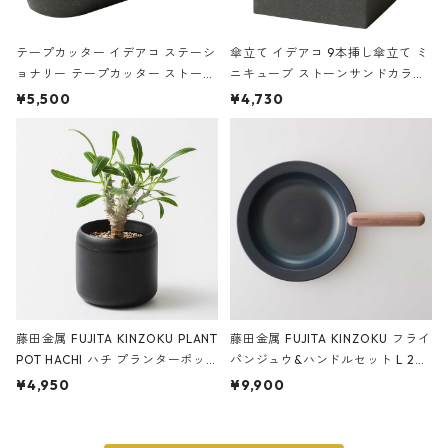
テープカッター イデアコ ステーシ
傘立て イデアコ 9本挿し傘立て ミ
ョナリー テープカッター ストーン
ニキューブ ストーンサンドカラー
サンドカラー 石調 ideaco Station
石調 ideaco Umbrella Stand CUB
¥5,500
¥4,730
ery tape cutter ストーンサンド
E ストーンサンドブラック
ブラック
藤田金属 FUJITA KINZOKU PLANT
藤田金属 FUJITA KINZOKU フライ
POT HACHI ハチ プランターポッ
パンジュウ&ハンドルセット L 24c
ト 3号 ブラック
m ガス火・IH対応 鉄フライパン
¥4,950
¥9,900
ウォルナット