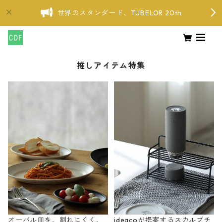
世界のスタンダード、TUBELOR 20th
推しアイテム特集
オーバル皿を、割れにくく、
ideacoが提案するスカルプチ