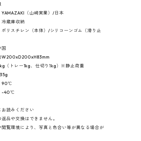
報
YAMAZAKI（山崎実業）/日本
：冷蔵庫収納
：ポリスチレン（本体）/シリコーンゴム（滑り止
中国
200xD200xH83mm
kg（トレー1kg、仕切り1kg）※静止荷重
35g
90℃
-40℃
にお読みください
の返品や交換はできません。
や閲覧環境により、写真と色合い等が異なる場合が
。