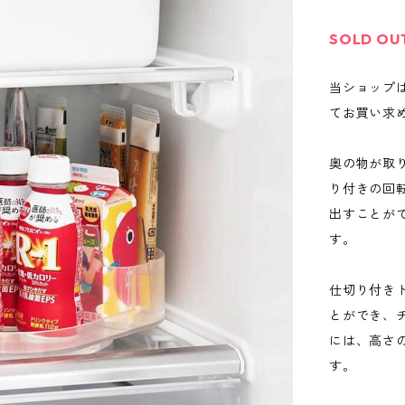
SOLD OU
当ショップ
てお買い求
奥の物が取
り付きの回
出すことが
す。
仕切り付き
とができ、
には、高さ
す。