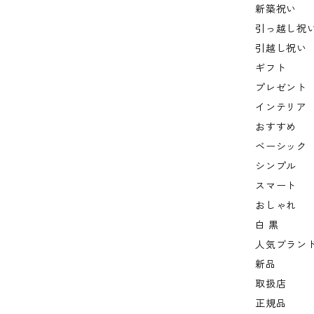
新築祝い
引っ越し祝
引越し祝い
ギフト
プレゼント
インテリア
おすすめ
ベーシック
シンプル
スマート
おしゃれ
白 黒
人気ブラン
新品
取扱店
正規品