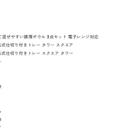
傾けて混ぜやすい調理ボウル 3点セット 電子レンジ対応
式仕切り付きトレー タワー スクエア
式仕切り付きトレー スクエア タワー
ー
納
品
納
ア