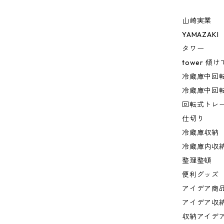
山崎実業
YAMAZAKI
タワー
tower 
冷蔵庫中回転
冷蔵庫中回転
回転式トレ
仕切り
冷蔵庫収納
冷蔵庫内収
整理整頓
便利グッズ
アイデア商
アイデア収
収納アイデ