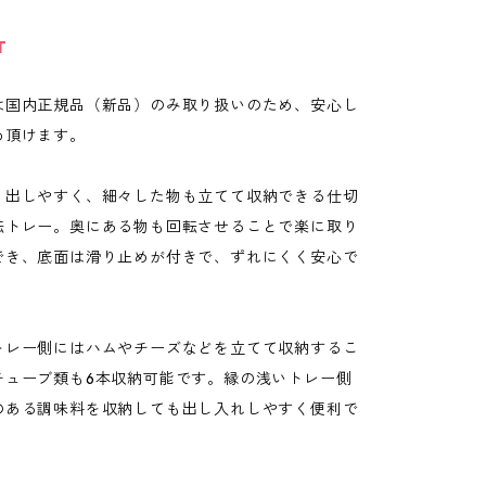
T
は国内正規品（新品）のみ取り扱いのため、安心し
め頂けます。
り出しやすく、細々した物も立てて収納できる仕切
転トレー。奥にある物も回転させることで楽に取り
でき、底面は滑り止めが付きで、ずれにくく安心で
トレー側にはハムやチーズなどを立てて収納するこ
チューブ類も6本収納可能です。縁の浅いトレー側
のある調味料を収納しても出し入れしやすく便利で