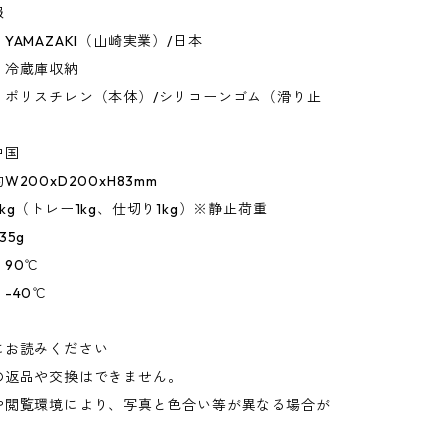
報
YAMAZAKI（山崎実業）/日本
：冷蔵庫収納
：ポリスチレン（本体）/シリコーンゴム（滑り止
中国
200xD200xH83mm
kg（トレー1kg、仕切り1kg）※静止荷重
35g
90℃
-40℃
にお読みください
の返品や交換はできません。
や閲覧環境により、写真と色合い等が異なる場合が
。