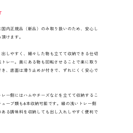
T
は国内正規品（新品）のみ取り扱いのため、安心し
め頂けます。
り出しやすく、細々した物も立てて収納できる仕切
転トレー。奥にある物も回転させることで楽に取り
でき、底面は滑り止めが付きで、ずれにくく安心で
トレー側にはハムやチーズなどを立てて収納するこ
チューブ類も6本収納可能です。縁の浅いトレー側
のある調味料を収納しても出し入れしやすく便利で