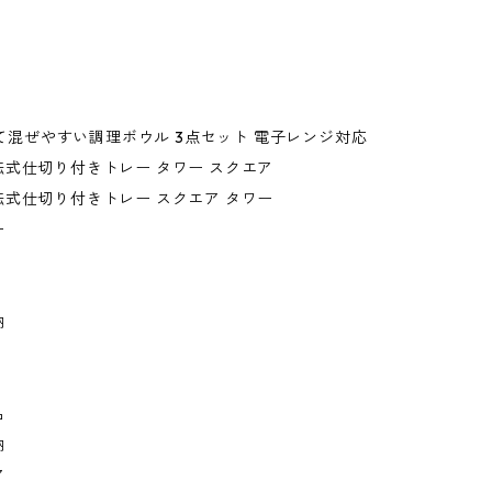
傾けて混ぜやすい調理ボウル 3点セット 電子レンジ対応
式仕切り付きトレー タワー スクエア
式仕切り付きトレー スクエア タワー
ー
納
品
納
ア