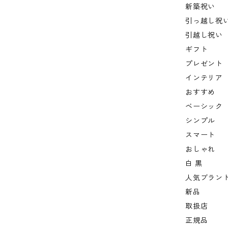
新築祝い
引っ越し祝
引越し祝い
ギフト
プレゼント
インテリア
おすすめ
ベーシック
シンプル
スマート
おしゃれ
白 黒
人気ブラン
新品
取扱店
正規品