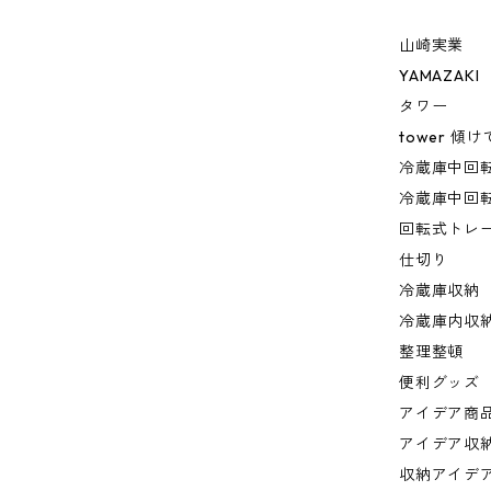
山崎実業
YAMAZAKI
タワー
tower 
冷蔵庫中回転
冷蔵庫中回転
回転式トレ
仕切り
冷蔵庫収納
冷蔵庫内収
整理整頓
便利グッズ
アイデア商
アイデア収
収納アイデ