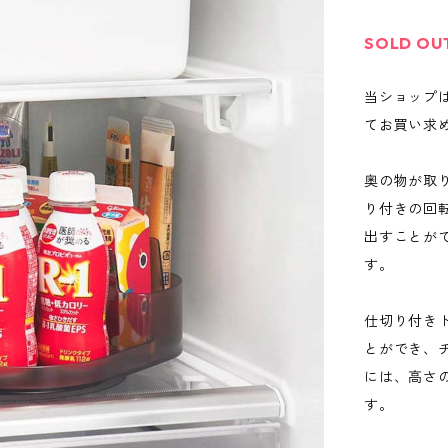
SOLD OU
当ショップ
てお買い求
奥の物が取
り付きの回
出すことが
す。
仕切り付き
とができ、
には、高さ
す。