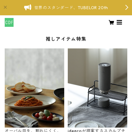
世界のスタンダード、TUBELOR 20th
推しアイテム特集
オーバル皿を、割れにくく、
ideacoが提案するスカルプチ