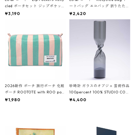
cled ポーチセット ジップポケット
ートバッグ エコバッグ 折りたたみ
ファスナーポーチ 撥水加工 トラベ
大きめ 撥水加工 収納ポーチ CRO
¥3,190
¥2,420
ルポーチ 化粧ポーチ 3点セット C
CODILE/Black クロコダイル/ブラ
ROCODILE/Black,Burgundy,Off
ック
White クロコダイル/ブラック、バ
ーガンディー、オフホワイト
2026新作 ポーチ 旅行ポーチ 化粧
砂時計 ガラスのオブジェ 芸術作品
ポーチ ROOTOTE with ROO pou
100percent 100% STUDIO COH
ch 3532 ルートート WR.ポーチ.ラ
AKU Timeless 100パーセント ス
¥1,980
¥4,400
ミネート-W ピンク・ミント
タジオコハク タイムレス Gray グ
レー