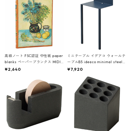
高級ノート FSC認証 中性紙 paper
ミニテーブル イデアコ ウォールテ
blanks ペーパーブランクス MIDI
ーブルB5 ideaco minimal steel f
ハードカバー 罫線 ヴァン・ゴッホ
urniture WALL Table B5 ネイビー
¥2,640
¥7,920
の静物画