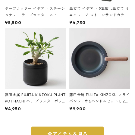
テープカッター イデアコ ステーシ
傘立て イデアコ 9本挿し傘立て ミ
ョナリー テープカッター ストーン
ニキューブ ストーンサンドカラー
サンドカラー 石調 ideaco Station
石調 ideaco Umbrella Stand CUB
¥5,500
¥4,730
ery tape cutter ストーンサンド
E ストーンサンドブラック
ブラック
藤田金属 FUJITA KINZOKU PLANT
藤田金属 FUJITA KINZOKU フライ
POT HACHI ハチ プランターポッ
パンジュウ&ハンドルセット L 24c
ト 3号 ブラック
m ガス火・IH対応 鉄フライパン
¥4,950
¥9,900
ウォルナット
全アイテムを見る