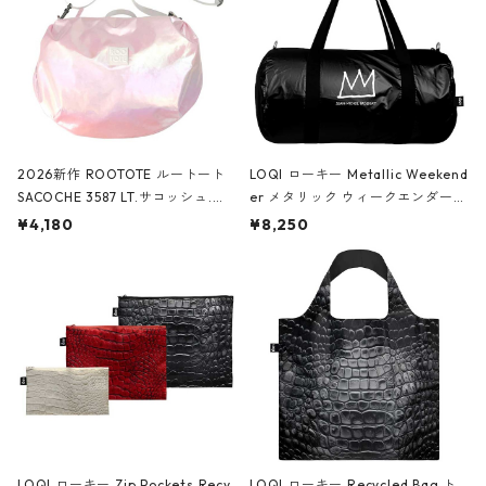
2026新作 ROOTOTE ルートート
LOQI ローキー Metallic Weekend
SACOCHE 3587 LT.サコッシュ.ル
er メタリック ウィークエンダー
ミエ-B ショルダーバッグ グロスピ
ボストンバッグ ショルダーバッグ
¥4,180
¥8,250
ンク
JEAN-MICHEL BASQUIAT/Crown
Black ジャン=ミッシェル・バスキ
ア/クラウン ブラック
LOQI ローキー Zip Pockets Recy
LOQI ローキー Recycled Bag ト