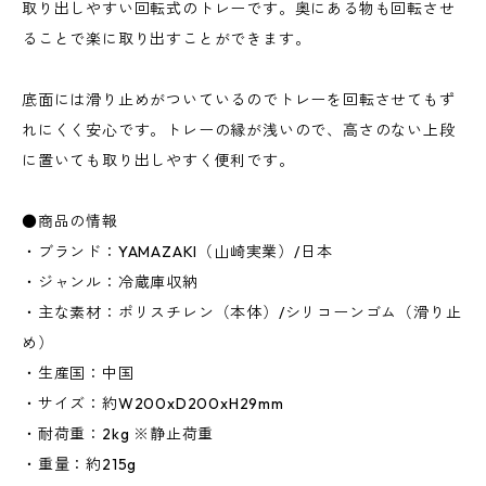
取り出しやすい回転式のトレーです。奥にある物も回転させ
ることで楽に取り出すことができます。
底面には滑り止めがついているのでトレーを回転させてもず
れにくく安心です。トレーの縁が浅いので、高さのない上段
に置いても取り出しやすく便利です。
●商品の情報
・ブランド：YAMAZAKI（山崎実業）/日本
・ジャンル：冷蔵庫収納
・主な素材：ポリスチレン（本体）/シリコーンゴム（滑り止
め）
・生産国：中国
・サイズ：約W200xD200xH29mm
・耐荷重：2kg ※静止荷重
・重量：約215g