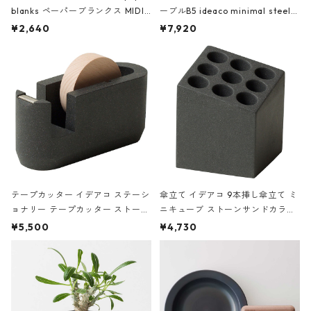
blanks ペーパーブランクス MIDI
ーブルB5 ideaco minimal steel f
ハードカバー 罫線 ヴァン・ゴッホ
urniture WALL Table B5 ネイビー
¥2,640
¥7,920
の静物画
テープカッター イデアコ ステーシ
傘立て イデアコ 9本挿し傘立て ミ
ョナリー テープカッター ストーン
ニキューブ ストーンサンドカラー
サンドカラー 石調 ideaco Station
石調 ideaco Umbrella Stand CUB
¥5,500
¥4,730
ery tape cutter ストーンサンド
E ストーンサンドブラック
ブラック