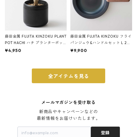
藤田金属 FUJITA KINZOKU PLANT
藤田金属 FUJITA KINZOKU フライ
POT HACHI ハチ プランターポッ
パンジュウ&ハンドルセット L 24c
ト 3号 ブラック
m ガス火・IH対応 鉄フライパン
¥4,950
¥9,900
ウォルナット
全アイテムを見る
メールマガジンを受け取る
新商品やキャンペーンなどの

最新情報をお届けいたします。
登録