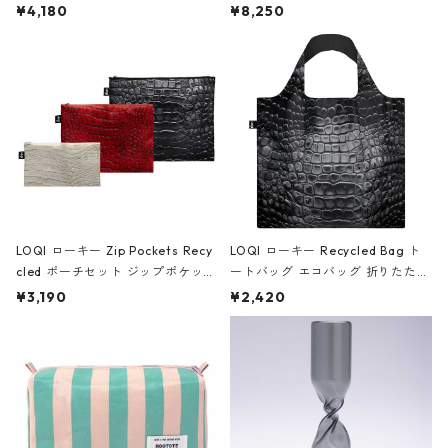
ミエ-B ショルダーバッグ グロスピ
ボストンバッグ ショルダーバッグ
¥4,180
¥8,250
ンク
JEAN-MICHEL BASQUIAT/Crown
Black ジャン=ミッシェル・バスキ
ア/クラウン ブラック
LOQI ローキー Zip Pockets Recy
LOQI ローキー Recycled Bag ト
cled ポーチセット ジップポケット
ートバッグ エコバッグ 折りたたみ
ファスナーポーチ 撥水加工 トラベ
大きめ 撥水加工 収納ポーチ CRO
¥3,190
¥2,420
ルポーチ 化粧ポーチ 3点セット C
CODILE/Black クロコダイル/ブラ
ROCODILE/Black,Burgundy,Off
ック
White クロコダイル/ブラック、バ
ーガンディー、オフホワイト