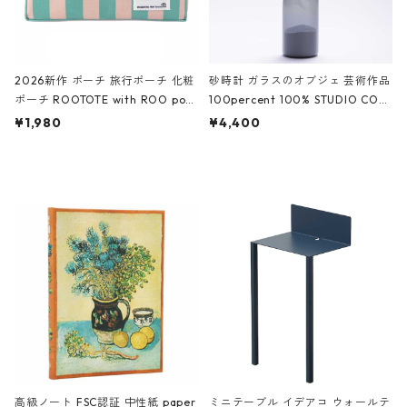
2026新作 ポーチ 旅行ポーチ 化粧
砂時計 ガラスのオブジェ 芸術作品
ポーチ ROOTOTE with ROO pou
100percent 100% STUDIO COH
ch 3532 ルートート WR.ポーチ.ラ
AKU Timeless 100パーセント ス
¥1,980
¥4,400
ミネート-W ピンク・ミント
タジオコハク タイムレス Gray グ
レー
高級ノート FSC認証 中性紙 paper
ミニテーブル イデアコ ウォールテ