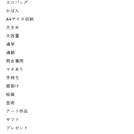
エコバッグ
かばん
A4サイズ収納
大きめ
大容量
通学
通勤
男女兼用
マチあり
手持ち
肩掛け
絵画
芸術
アート作品
ギフト
プレゼント