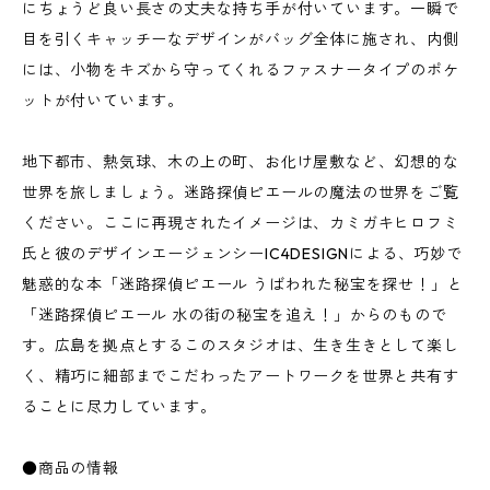
にちょうど良い長さの丈夫な持ち手が付いています。一瞬で
目を引くキャッチーなデザインがバッグ全体に施され、内側
には、小物をキズから守ってくれるファスナータイプのポケ
ットが付いています。
地下都市、熱気球、木の上の町、お化け屋敷など、幻想的な
世界を旅しましょう。迷路探偵ピエールの魔法の世界をご覧
ください。ここに再現されたイメージは、カミガキヒロフミ
氏と彼のデザインエージェンシーIC4DESIGNによる、巧妙で
魅惑的な本「迷路探偵ピエール うばわれた秘宝を探せ！」と
「迷路探偵ピエール 水の街の秘宝を追え！」からのもので
す。広島を拠点とするこのスタジオは、生き生きとして楽し
く、精巧に細部までこだわったアートワークを世界と共有す
ることに尽力しています。
●商品の情報