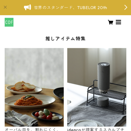
世界のスタンダード、TUBELOR 20th
推しアイテム特集
オーバル皿を、割れにくく、
ideacoが提案するスカルプチ