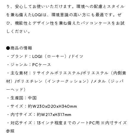
り、安心してお使いいただけます。環境への配慮とスタイル
を兼ね備えたLOQIは、環境意識の高い方にも最適です。ぜ
ひ、機能性とデザイン性を兼ね備えたパソコンケースをお試
しください。
●商品の情報
・ブランド：LOQI（ローキー）/ドイツ
・ジャンル：PCケース
・主な素材：リサイクルポリエステル/ポリエステル（内側素
材）/ポリエチレン（インナークッション）/メタル（ジッパ
ーヘッド）
・生産国：中国
・サイズ：約W230xD20xH340mm
・内寸サイズ：約W217xH317mm
・対応サイズ：13インチ程度までのノートPC用 ※内寸サイズ
参照