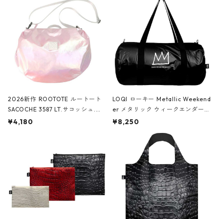
2026新作 ROOTOTE ルートート
LOQI ローキー Metallic Weekend
SACOCHE 3587 LT.サコッシュ.ル
er メタリック ウィークエンダー
ミエ-B ショルダーバッグ グロスピ
ボストンバッグ ショルダーバッグ
¥4,180
¥8,250
ンク
JEAN-MICHEL BASQUIAT/Crown
Black ジャン=ミッシェル・バスキ
ア/クラウン ブラック