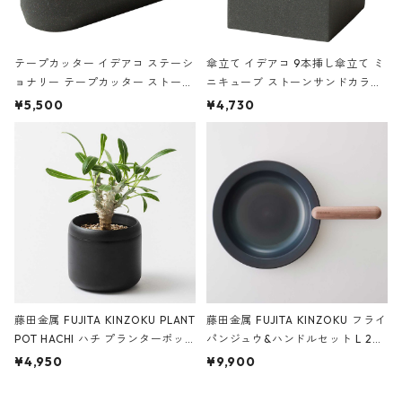
テープカッター イデアコ ステーシ
傘立て イデアコ 9本挿し傘立て ミ
ョナリー テープカッター ストーン
ニキューブ ストーンサンドカラー
サンドカラー 石調 ideaco Station
石調 ideaco Umbrella Stand CUB
¥5,500
¥4,730
ery tape cutter ストーンサンド
E ストーンサンドブラック
ブラック
藤田金属 FUJITA KINZOKU PLANT
藤田金属 FUJITA KINZOKU フライ
POT HACHI ハチ プランターポッ
パンジュウ&ハンドルセット L 24c
ト 3号 ブラック
m ガス火・IH対応 鉄フライパン
¥4,950
¥9,900
ウォルナット