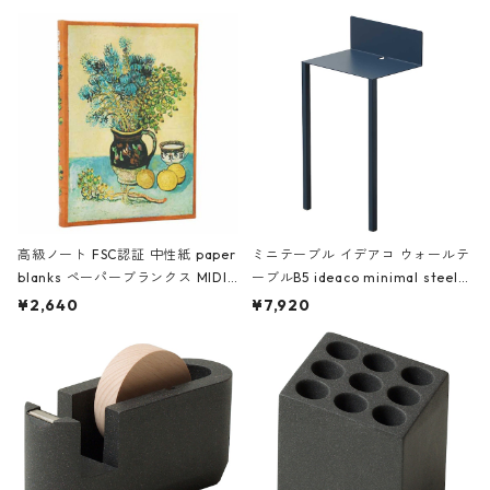
高級ノート FSC認証 中性紙 paper
ミニテーブル イデアコ ウォールテ
blanks ペーパーブランクス MIDI
ーブルB5 ideaco minimal steel f
ハードカバー 罫線 ヴァン・ゴッホ
urniture WALL Table B5 ネイビー
¥2,640
¥7,920
の静物画