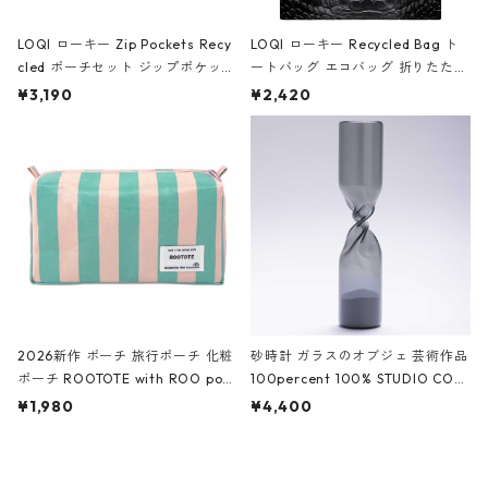
LOQI ローキー Zip Pockets Recy
LOQI ローキー Recycled Bag ト
cled ポーチセット ジップポケット
ートバッグ エコバッグ 折りたたみ
ファスナーポーチ 撥水加工 トラベ
大きめ 撥水加工 収納ポーチ CRO
¥3,190
¥2,420
ルポーチ 化粧ポーチ 3点セット C
CODILE/Black クロコダイル/ブラ
ROCODILE/Black,Burgundy,Off
ック
White クロコダイル/ブラック、バ
ーガンディー、オフホワイト
2026新作 ポーチ 旅行ポーチ 化粧
砂時計 ガラスのオブジェ 芸術作品
ポーチ ROOTOTE with ROO pou
100percent 100% STUDIO COH
ch 3532 ルートート WR.ポーチ.ラ
AKU Timeless 100パーセント ス
¥1,980
¥4,400
ミネート-W ピンク・ミント
タジオコハク タイムレス Gray グ
レー