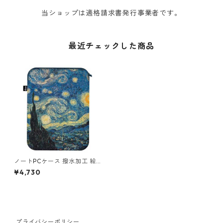
当ショップは適格請求書発行事業者です。
最近チェックした商品
ノートPCケース 撥水加工 絵画
LOQI Recycled Lap Top Slee
¥4,730
ve13' ローキー ラップトップ
スリーブ13インチ MUSEUM C
ollection ヴィンセント・ヴァ
ン・ゴッホ / 星月夜
プライバシーポリシー