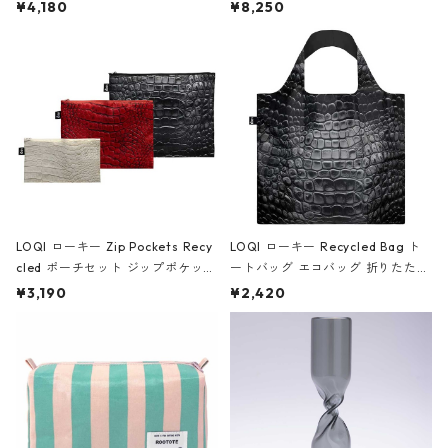
ミエ-B ショルダーバッグ グロスピ
ボストンバッグ ショルダーバッグ
¥4,180
¥8,250
ンク
JEAN-MICHEL BASQUIAT/Crown
Black ジャン=ミッシェル・バスキ
ア/クラウン ブラック
LOQI ローキー Zip Pockets Recy
LOQI ローキー Recycled Bag ト
cled ポーチセット ジップポケット
ートバッグ エコバッグ 折りたたみ
ファスナーポーチ 撥水加工 トラベ
大きめ 撥水加工 収納ポーチ CRO
¥3,190
¥2,420
ルポーチ 化粧ポーチ 3点セット C
CODILE/Black クロコダイル/ブラ
ROCODILE/Black,Burgundy,Off
ック
White クロコダイル/ブラック、バ
ーガンディー、オフホワイト