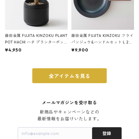
藤田金属 FUJITA KINZOKU PLANT
藤田金属 FUJITA KINZOKU フライ
POT HACHI ハチ プランターポッ
パンジュウ&ハンドルセット L 24c
ト 3号 ブラック
m ガス火・IH対応 鉄フライパン
¥4,950
¥9,900
ウォルナット
全アイテムを見る
メールマガジンを受け取る
新商品やキャンペーンなどの

最新情報をお届けいたします。
登録