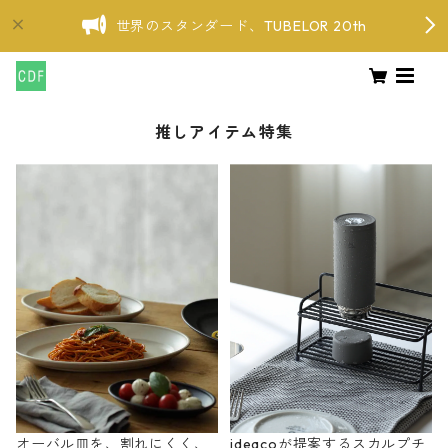
世界のスタンダード、TUBELOR 20th
推しアイテム特集
オーバル皿を、割れにくく、
ideacoが提案するスカルプチ