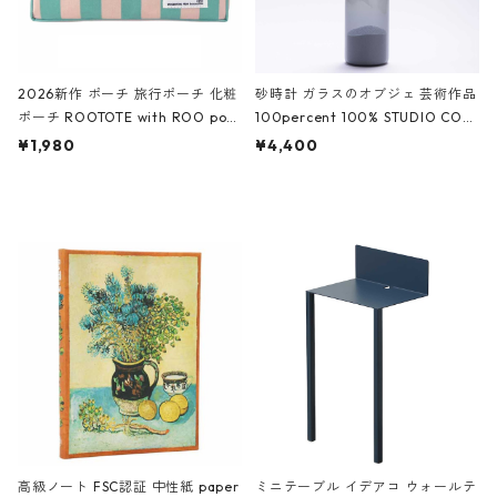
2026新作 ポーチ 旅行ポーチ 化粧
砂時計 ガラスのオブジェ 芸術作品
ポーチ ROOTOTE with ROO pou
100percent 100% STUDIO COH
ch 3532 ルートート WR.ポーチ.ラ
AKU Timeless 100パーセント ス
¥1,980
¥4,400
ミネート-W ピンク・ミント
タジオコハク タイムレス Gray グ
レー
高級ノート FSC認証 中性紙 paper
ミニテーブル イデアコ ウォールテ