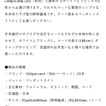
Lamp/Lamp LED（別売）と調和するホワイトとブラックの2
色からお選び頂けます。それぞれマットな質感のシンプルな
天井吊り下げ型の照明器具です。アート感あるペンダントラ
イトとしてお楽しみください。
天井直付けのプラグや丸打ちコードもそれぞれ本体の色に合
わせて、ホワイトとブラックに。コードの長さは85cmと ダ
イニングやリビング、洗面所やお手洗いなど様々な場所でお
使いいただけます。
●商品の情報
・ブランド：100percent（100パーセント）/日本
・ジャンル：ペンダントライト
・主な素材：アルミニウム、セラミック、樹脂、コード
・生産国：日本
・サイズ：約φ40xH80mm（照明器具）/約L850mm（コード