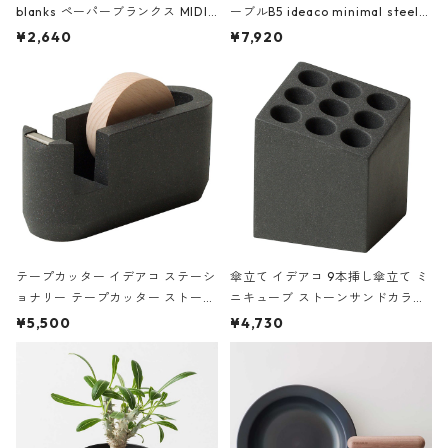
blanks ペーパーブランクス MIDI
ーブルB5 ideaco minimal steel f
ハードカバー 罫線 ヴァン・ゴッホ
urniture WALL Table B5 ネイビー
¥2,640
¥7,920
の静物画
テープカッター イデアコ ステーシ
傘立て イデアコ 9本挿し傘立て ミ
ョナリー テープカッター ストーン
ニキューブ ストーンサンドカラー
サンドカラー 石調 ideaco Station
石調 ideaco Umbrella Stand CUB
¥5,500
¥4,730
ery tape cutter ストーンサンド
E ストーンサンドブラック
ブラック