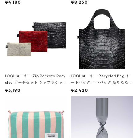
ミエ-B ショルダーバッグ グロスピ
ボストンバッグ ショルダーバッグ
¥4,180
¥8,250
ンク
JEAN-MICHEL BASQUIAT/Crown
Black ジャン=ミッシェル・バスキ
ア/クラウン ブラック
LOQI ローキー Zip Pockets Recy
LOQI ローキー Recycled Bag ト
cled ポーチセット ジップポケット
ートバッグ エコバッグ 折りたたみ
ファスナーポーチ 撥水加工 トラベ
大きめ 撥水加工 収納ポーチ CRO
¥3,190
¥2,420
ルポーチ 化粧ポーチ 3点セット C
CODILE/Black クロコダイル/ブラ
ROCODILE/Black,Burgundy,Off
ック
White クロコダイル/ブラック、バ
ーガンディー、オフホワイト