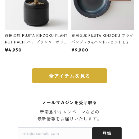
藤田金属 FUJITA KINZOKU PLANT
藤田金属 FUJITA KINZOKU フライ
POT HACHI ハチ プランターポッ
パンジュウ&ハンドルセット L 24c
ト 3号 ブラック
m ガス火・IH対応 鉄フライパン
¥4,950
¥9,900
ウォルナット
全アイテムを見る
メールマガジンを受け取る
新商品やキャンペーンなどの

最新情報をお届けいたします。
登録