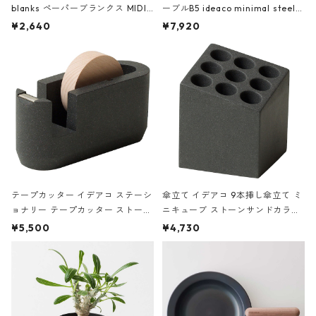
blanks ペーパーブランクス MIDI
ーブルB5 ideaco minimal steel f
ハードカバー 罫線 ヴァン・ゴッホ
urniture WALL Table B5 ネイビー
¥2,640
¥7,920
の静物画
テープカッター イデアコ ステーシ
傘立て イデアコ 9本挿し傘立て ミ
ョナリー テープカッター ストーン
ニキューブ ストーンサンドカラー
サンドカラー 石調 ideaco Station
石調 ideaco Umbrella Stand CUB
¥5,500
¥4,730
ery tape cutter ストーンサンド
E ストーンサンドブラック
ブラック