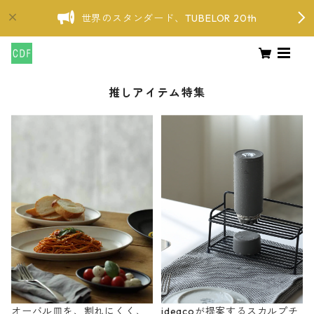
世界のスタンダード、TUBELOR 20th
推しアイテム特集
オーバル皿を、割れにくく、
ideacoが提案するスカルプチ