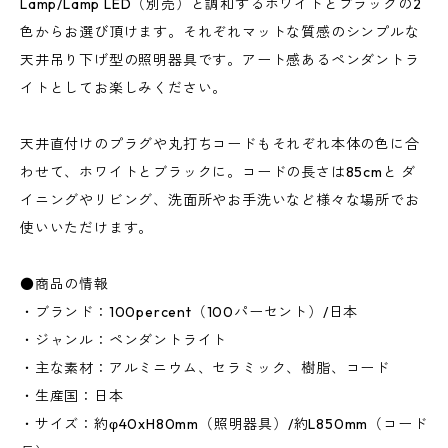
Lamp/Lamp LED（別売）と調和するホワイトとブラックの2
色からお選び頂けます。それぞれマットな質感のシンプルな
天井吊り下げ型の照明器具です。アート感あるペンダントラ
イトとしてお楽しみください。
天井直付けのプラグや丸打ちコードもそれぞれ本体の色に合
わせて、ホワイトとブラックに。コードの長さは85cmと ダ
イニングやリビング、洗面所やお手洗いなど様々な場所でお
使いいただけます。
●商品の情報
・ブランド：100percent（100パーセント）/日本
・ジャンル：ペンダントライト
・主な素材：アルミニウム、セラミック、樹脂、コード
・生産国：日本
・サイズ：約φ40xH80mm（照明器具）/約L850mm（コード