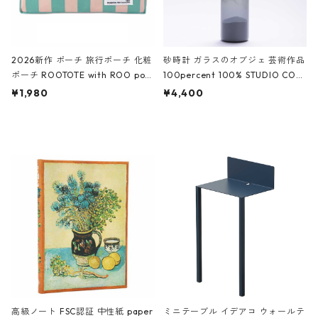
2026新作 ポーチ 旅行ポーチ 化粧
砂時計 ガラスのオブジェ 芸術作品
ポーチ ROOTOTE with ROO pou
100percent 100% STUDIO COH
ch 3532 ルートート WR.ポーチ.ラ
AKU Timeless 100パーセント ス
¥1,980
¥4,400
ミネート-W ピンク・ミント
タジオコハク タイムレス Gray グ
レー
高級ノート FSC認証 中性紙 paper
ミニテーブル イデアコ ウォールテ