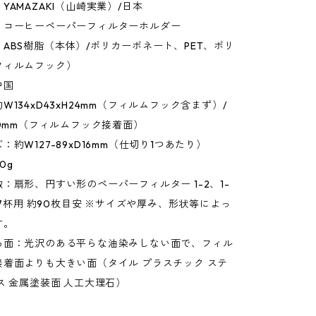
YAMAZAKI（山崎実業）/日本
：コーヒーペーパーフィルターホルダー
ABS樹脂（本体）/ポリカーボネート、PET、ポリ
フィルムフック）
中国
W134xD43xH24mm（フィルムフック含まず）/
60mm（フィルムフック接着面）
：約W127-89xD16mm（仕切り1つあたり）
0g
：扇形、円すい形のペーパーフィルター 1-2、1-
4-7杯用 約90枚目安 ※サイズや厚み、形状等によっ
す。
る面：光沢のある平らな油染みしない面で、フィル
接着面よりも大きい面（タイル プラスチック ステ
ス 金属塗装面 人工大理石）