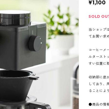
¥1,100
SOLD OU
当ショップ
てお買い求
コーヒーメ
ルタースト
すい位置に
収納部に底
しており、
ることによ
●商品の情