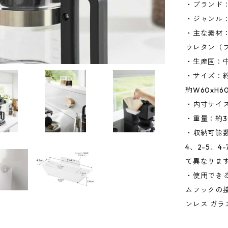
・ブランド：
・ジャンル
・主な素材：
ウレタン（
・生産国：
・サイズ：約
約W60xH
・内寸サイズ
・重量：約3
・収納可能数
4、2-5、
て異なりま
・使用でき
ムフックの
ンレス ガラ