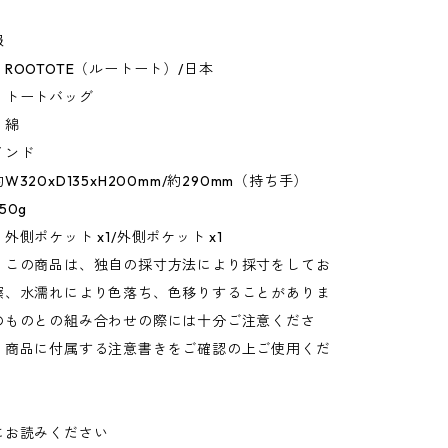
報
ROOTOTE（ルートート）/日本
：トートバッグ
：綿
インド
320xD135xH200mm/約290mm（持ち手）
50g
外側ポケット x1/外側ポケット x1
：この商品は、独自の採寸方法により採寸をしてお
擦、水濡れにより色落ち、色移りすることがありま
のものとの組み合わせの際には十分ご注意くださ
、商品に付属する注意書きをご確認の上ご使用くだ
にお読みください