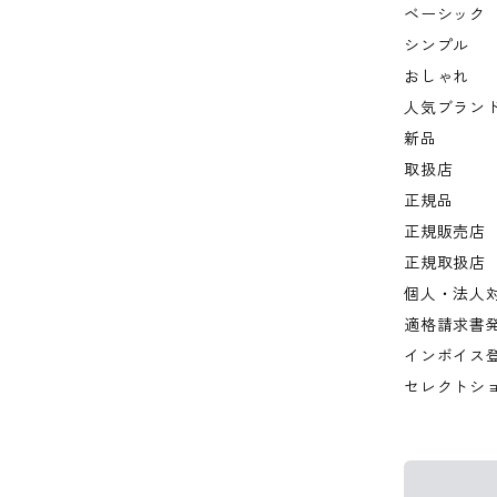
ベーシック
シンプル
おしゃれ
人気ブラン
新品
取扱店
正規品
正規販売店
正規取扱店
個人・法人
適格請求書
インボイス
セレクトシ