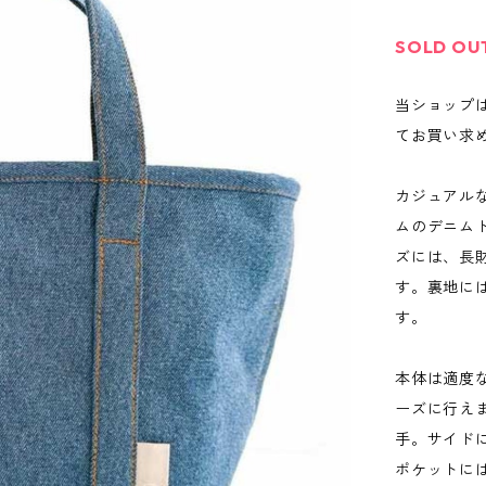
SOLD OU
当ショップ
てお買い求
カジュアル
ムのデニム
ズには、長
す。裏地に
す。
本体は適度
ーズに行え
手。サイド
ポケットに