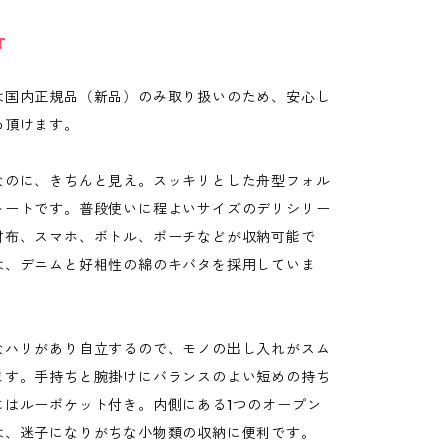
T
は国内正規品（新品）のみ取り扱いのため、安心し
め頂けます。
なのに、きちんと見え。スッキリとした舟型フォル
トートです。普段使いに程よいサイズのデリシリー
財布、スマホ、ボトル、ポーチなどが収納可能で
は、デニムと好相性の綿のキバタを採用していま
なハリがあり自立するので、モノの出し入れがスム
ます。手持ちと腕掛けにバランスのよい短めの持ち
にはルーポケット付き。内側にある1つのオープン
は、迷子になりがちな小物類の収納に便利です。