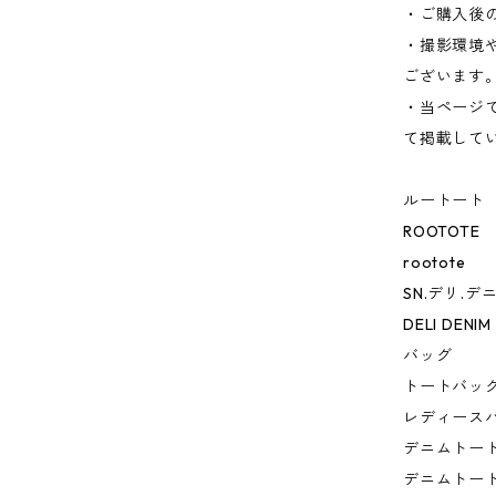
・ご購入後
・撮影環境
ございます
・当ページ
て掲載して
ルートート
ROOTOTE
rootote
SN.デリ.デ
DELI DENIM
バッグ
トートバッ
レディース
デニムトー
デニムトー