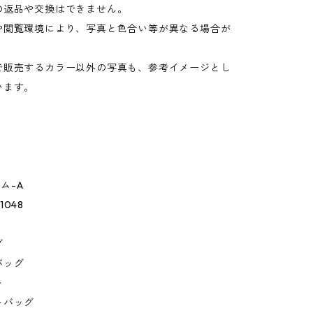
の返品や交換はできません。
や閲覧環境により、写真と色合い等が異なる場合が
。
で販売するカラー以外の写真も、参考イメージとし
います。
ニム-A
 1048
グ
バッグ
ト
トバッグ