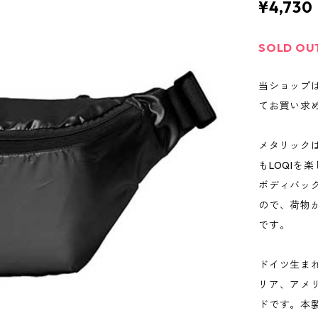
¥4,730
SOLD OU
当ショップ
てお買い求
メタリックは
もLOQIを
ボディバッ
ので、荷物
です。
ドイツ生まれ
リア、アメ
ドです。本