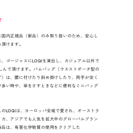
T
は国内正規品（新品）のみ取り扱いのため、安心し
め頂けます。
、ゴージャスにLOQIを演出し、カジュアル以外で
楽しんで頂けます。バムバッグ（ウエストポーチ型の
グ）は、腰に付けたり斜め掛けしたり、両手が空く
が多い時や、傘をさすときなどに便利なミニバッグ
のLOQIは、ヨーロッパ全域で愛され、オーストラ
リカ、アジアでも人気を拡大中のグローバルブラン
製品は、有害化学物質の使用をクリアした