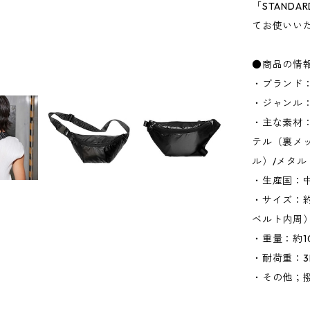
「STANDA
てお使いい
●商品の情
・ブランド：
・ジャンル
・主な素材
テル（裏メッ
ル）/メタ
・生産国：
・サイズ：約W
ベルト内周
・重量：約1
・耐荷重：3
・その他；