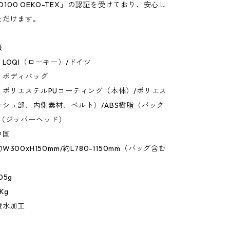
RD100 OEKO-TEX」の認証を受けており、安心し
ただけます。
報
LOQI（ローキー）/ドイツ
：ボディバッグ
：ポリエステルPUコーティング（本体）/ポリエス
シュ部、内側素材、ベルト）/ABS樹脂（バック
ル（ジッパーヘッド）
中国
300xH150mm/約L780-1150mm（バッグ含む
）
05g
Kg
撥水加工