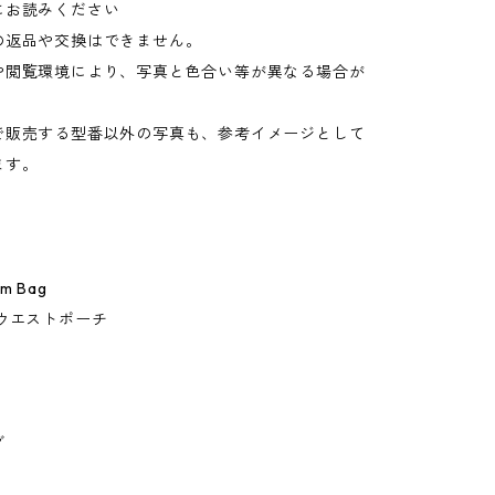
にお読みください
の返品や交換はできません。
や閲覧環境により、写真と色合い等が異なる場合が
。
で販売する型番以外の写真も、参考イメージとして
ます。
um Bag
ウエストポーチ
グ