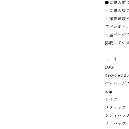
●ご購入前
・ご購入後
・撮影環境
ございます
・当ページ
掲載してい
ローキー
LOQI
Recycled B
バムバッグ 
loqi
ドイツ
メタリック
ボディバッ
ミニバッグ