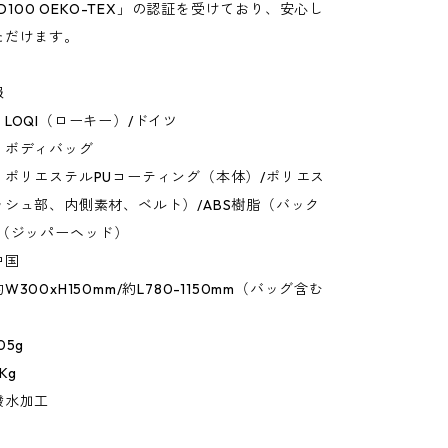
RD100 OEKO-TEX」の認証を受けており、安心し
ただけます。
報
LOQI（ローキー）/ドイツ
：ボディバッグ
：ポリエステルPUコーティング（本体）/ポリエス
シュ部、内側素材、ベルト）/ABS樹脂（バック
ル（ジッパーヘッド）
中国
300xH150mm/約L780-1150mm（バッグ含む
）
05g
Kg
撥水加工