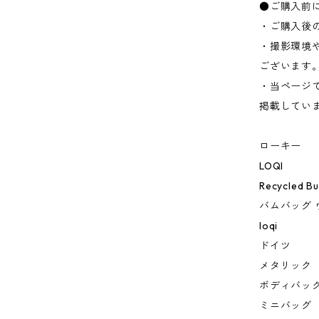
●ご購入前
・ご購入後
・撮影環境
ございます
・当ページ
掲載してい
ローキー
LOQI
Recycled B
バムバッグ 
loqi
ドイツ
メタリック
ボディバッ
ミニバッグ