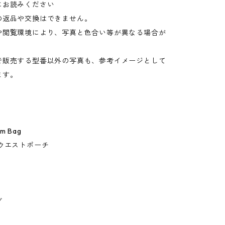
にお読みください
の返品や交換はできません。
や閲覧環境により、写真と色合い等が異なる場合が
。
で販売する型番以外の写真も、参考イメージとして
ます。
um Bag
ウエストポーチ
グ