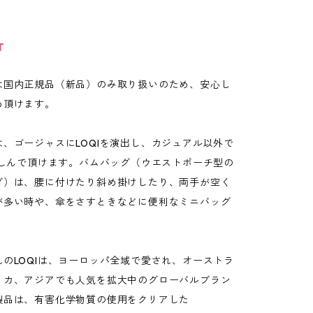
T
は国内正規品（新品）のみ取り扱いのため、安心し
め頂けます。
、ゴージャスにLOQIを演出し、カジュアル以外で
楽しんで頂けます。バムバッグ（ウエストポーチ型の
グ）は、腰に付けたり斜め掛けしたり、両手が空く
が多い時や、傘をさすときなどに便利なミニバッグ
のLOQIは、ヨーロッパ全域で愛され、オーストラ
リカ、アジアでも人気を拡大中のグローバルブラン
製品は、有害化学物質の使用をクリアした