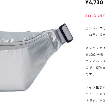
¥4,730
SOLD OU
当ショップ
てお買い求
メタリックは
もLOQIを
ボディバッ
ので、荷物
です。
ドイツ生まれ
リア、アメ
ドです。本