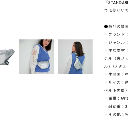
「STANDA
てお使いい
●商品の情
・ブランド：
・ジャンル
・主な素材
テル（裏メッ
ル）/メタ
・生産国：
・サイズ：約W
ベルト内周
・重量：約1
・耐荷重：3
・その他；