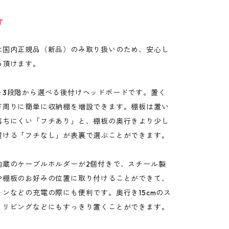
T
は国内正規品（新品）のみ取り扱いのため、安心し
め頂けます。
を3段階から選べる後付けヘッドボードです。置く
ド周りに簡単に収納棚を増設できます。棚板は置い
落ちにくい「フチあり」と、棚板の奥行きより少し
置ける「フチなし」が表裏で選ぶことができます。
内蔵のケーブルホルダーが2個付きで、スチール製
や棚板のお好みの位置に取り付けることができて、
ンなどの充電の際にも便利です。奥行き15cmのス
、リビングなどにもすっきり置くことができます。