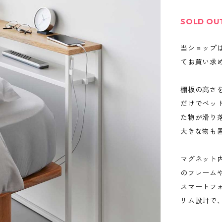
SOLD OU
当ショップ
てお買い求
棚板の高さ
だけでベッ
た物が滑り
大きな物も
マグネット
のフレーム
スマートフォ
リム設計で