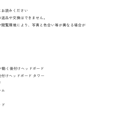
にお読みください
の返品や交換はできません。
や閲覧環境により、写真と色合い等が異なる場合が
。
棚板が動く後付けヘッドボード
後付けヘッドボード タワー
ド
ーム
ッド