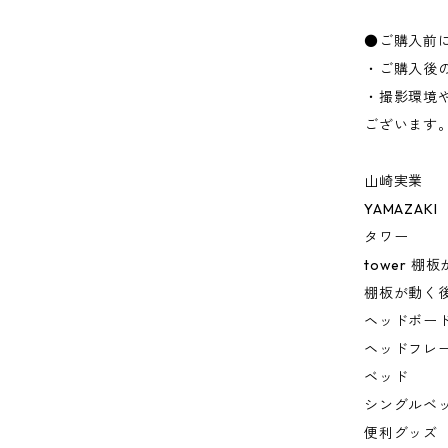
●ご購入前
・ご購入後
・撮影環境
ございます
山崎実業
YAMAZAKI
タワー
tower 
棚板が動く
ヘッドボー
ヘッドフレ
ベッド
シングルベ
便利グッズ