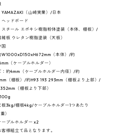
報
YAMAZAKI（山崎実業）/日本
：ヘッドボード
：スチール エポキシ樹脂粉体塗装（本体、棚板）/
繊維板 ウレタン樹脂塗装（天板）
中国
1000xD150xH672mm（本体）/約
xH16mm（ケーブルホルダー）
：約4mm（ケーブルホルダー内径）/約
47mm（棚板）/約H93 193 293mm（棚板より上部）/
52 352mm（棚板より下部）
00g
板3kg/棚板4kg/ケーブルホルダー1つあたり
荷重）
ーブルホルダー x2
お客様組立て品となります。