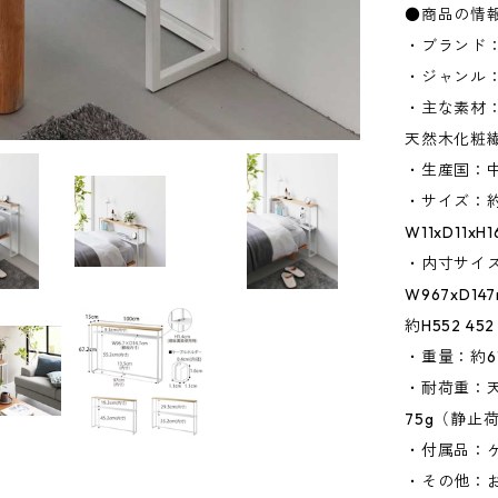
●商品の情
・ブランド：
・ジャンル
・主な素材
天然木化粧
・生産国：
・サイズ：約W
W11xD11
・内寸サイズ
W967xD1
約H552 4
・重量：約61
・耐荷重：天
75g（静止
・付属品：ケ
・その他：