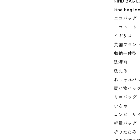
KIND BAG 
kind bag lo
エコバッグ
エコトート
イギリス
英国ブラン
収納一体型
洗濯可
洗える
おしゃれバ
買い物バッ
ミニバッグ
小さめ
コンビニサ
軽量バッグ
折りたたみ