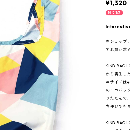
¥1,320
残り1点
Internatio
当ショップ
てお買い求
KIND B
から再生し
ニサイズは4本
のエコバッ
りたたんで
ち運びでき
KIND B