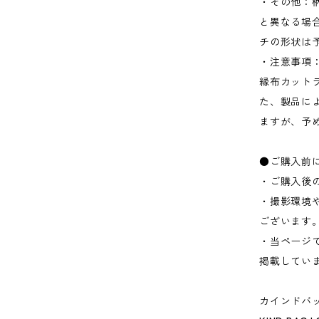
・その他：
と異なる場
チの形状は
・注意事項
縁布カット
た、製品に
ますが、予
●ご購入前
・ご購入後
・撮影環境
ございます
・当ページ
掲載してい
カインドバッ