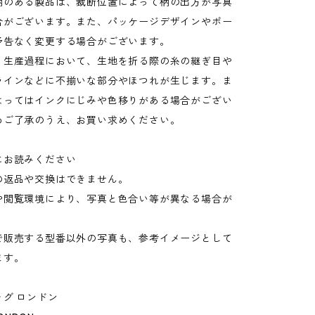
柄のある製品は、裁断位置によって柄の出方が写真
合がございます。また、パッケージデザインやポー
予告なく変更する場合がございます。
：生産過程において、生地を折る際の糸の継ぎ目や
ラインなどに不揃いな部分やほつれが生じます。ま
よってはインクにじみや色移りがある場合がござい
めご了承のうえ、お買い求めください。
にお読みください
の返品や交換はできません。
や閲覧環境により、写真と色合い等が異なる場合が
。
で販売する型番以外の写真も、参考イメージとして
ます。
グ ロンドン