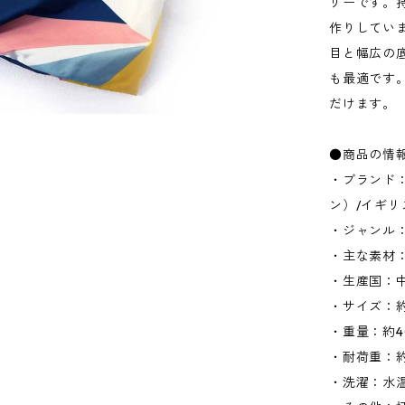
リーです。
作りしてい
目と幅広の
も最適です
だけます。
●商品の情
・ブランド：K
ン）/イギリ
・ジャンル
・主な素材：
・生産国：
・サイズ：約W
・重量：約4
・耐荷重：約
・洗濯：水