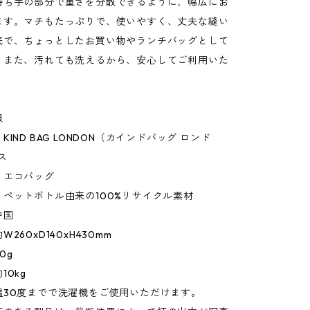
持ち手の部分で重さを分散できるように、幅広にお
ます。マチもたっぷりで、使いやすく、丈夫な縫い
底で、ちょっとしたお買い物やランチバッグとして
。また、汚れても洗えるから、安心してご利用いた
報
IND BAG LONDON（カインドバッグ ロンド
ス
：エコバッグ
ペットボトル由来の100%リサイクル素材
中国
260xD140xH430mm
0g
10kg
温30度までで洗濯機をご使用いただけます。