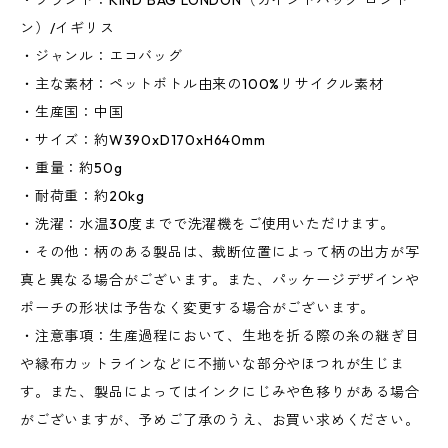
・ブランド：KIND BAG LONDON（カインドバッグ ロンド
ン）/イギリス
・ジャンル：エコバッグ
・主な素材：ペットボトル由来の100%リサイクル素材
・生産国：中国
・サイズ：約W390xD170xH640mm
・重量：約50g
・耐荷重：約20kg
・洗濯：水温30度までで洗濯機をご使用いただけます。
・その他：柄のある製品は、裁断位置によって柄の出方が写
真と異なる場合がございます。また、パッケージデザインや
ポーチの形状は予告なく変更する場合がございます。
・注意事項：生産過程において、生地を折る際の糸の継ぎ目
や縁布カットラインなどに不揃いな部分やほつれが生じま
す。また、製品によってはインクにじみや色移りがある場合
がございますが、予めご了承のうえ、お買い求めください。