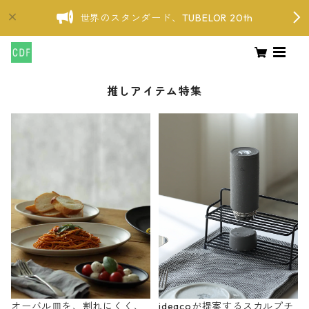
世界のスタンダード、TUBELOR 20th
推しアイテム特集
オーバル皿を、割れにくく、
ideacoが提案するスカルプチ