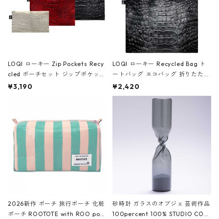
LOQI ローキー Zip Pockets Recy
LOQI ローキー Recycled Bag ト
cled ポーチセット ジップポケット
ートバッグ エコバッグ 折りたたみ
ファスナーポーチ 撥水加工 トラベ
大きめ 撥水加工 収納ポーチ CRO
¥3,190
¥2,420
ルポーチ 化粧ポーチ 3点セット C
CODILE/Black クロコダイル/ブラ
ROCODILE/Black,Burgundy,Off
ック
White クロコダイル/ブラック、バ
ーガンディー、オフホワイト
2026新作 ポーチ 旅行ポーチ 化粧
砂時計 ガラスのオブジェ 芸術作品
ポーチ ROOTOTE with ROO pou
100percent 100% STUDIO COH