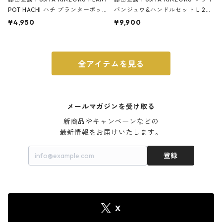
POT HACHI ハチ プランターポッ
パンジュウ&ハンドルセット L 24c
ト 3号 ブラック
m ガス火・IH対応 鉄フライパン
¥4,950
¥9,900
ウォルナット
全アイテムを見る
メールマガジンを受け取る
新商品やキャンペーンなどの

最新情報をお届けいたします。
登録
X