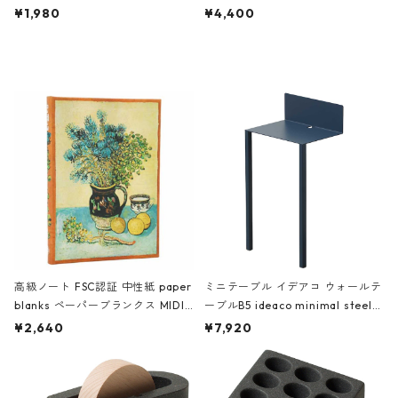
ch 3532 ルートート WR.ポーチ.ラ
AKU Timeless 100パーセント ス
¥1,980
¥4,400
ミネート-W ピンク・ミント
タジオコハク タイムレス Gray グ
レー
高級ノート FSC認証 中性紙 paper
ミニテーブル イデアコ ウォールテ
blanks ペーパーブランクス MIDI
ーブルB5 ideaco minimal steel f
ハードカバー 罫線 ヴァン・ゴッホ
urniture WALL Table B5 ネイビー
¥2,640
¥7,920
の静物画