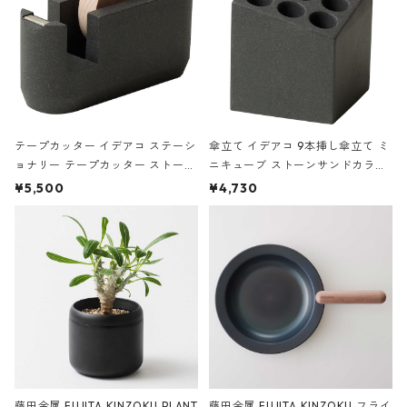
テープカッター イデアコ ステーシ
傘立て イデアコ 9本挿し傘立て ミ
ョナリー テープカッター ストーン
ニキューブ ストーンサンドカラー
サンドカラー 石調 ideaco Station
石調 ideaco Umbrella Stand CUB
¥5,500
¥4,730
ery tape cutter ストーンサンド
E ストーンサンドブラック
ブラック
藤田金属 FUJITA KINZOKU PLANT
藤田金属 FUJITA KINZOKU フライ