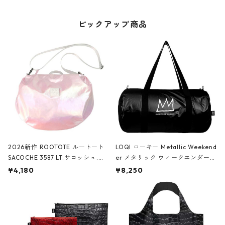
ピックアップ商品
2026新作 ROOTOTE ルートート
LOQI ローキー Metallic Weekend
SACOCHE 3587 LT.サコッシュ.ル
er メタリック ウィークエンダー
ミエ-B ショルダーバッグ グロスピ
ボストンバッグ ショルダーバッグ
¥4,180
¥8,250
ンク
JEAN-MICHEL BASQUIAT/Crown
Black ジャン=ミッシェル・バスキ
ア/クラウン ブラック