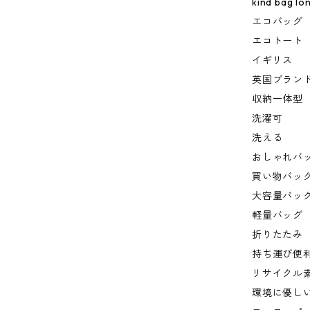
kind bag lo
エコバッグ
エコトート
イギリス
英国ブラン
収納一体型
洗濯可
洗える
おしゃれバ
買い物バッ
大容量バッ
軽量バッグ
折りたたみ
持ち運び便
リサイクル
環境に優し