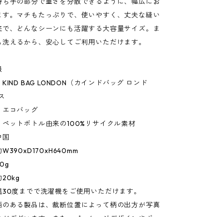
持ち手の部分で重さを分散できるように、幅広にお
ます。マチもたっぷりで、使いやすく、丈夫な縫い
底で、どんなシーンにも活躍する大容量サイズ。ま
も洗えるから、安心してご利用いただけます。
報
IND BAG LONDON（カインドバッグ ロンド
ス
：エコバッグ
ペットボトル由来の100%リサイクル素材
中国
390xD170xH640mm
0g
20kg
温30度までで洗濯機をご使用いただけます。
柄のある製品は、裁断位置によって柄の出方が写真