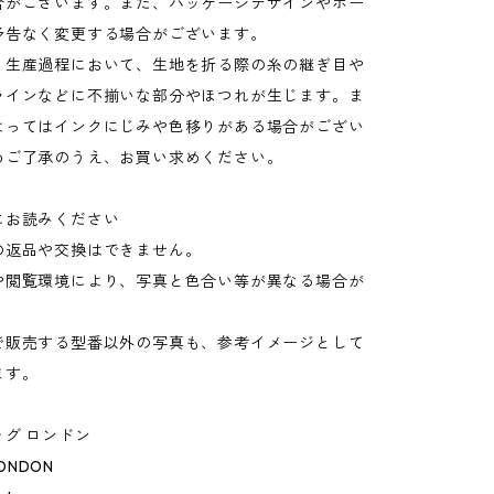
合がございます。また、パッケージデザインやポー
予告なく変更する場合がございます。
：生産過程において、生地を折る際の糸の継ぎ目や
ラインなどに不揃いな部分やほつれが生じます。ま
よってはインクにじみや色移りがある場合がござい
めご了承のうえ、お買い求めください。
にお読みください
の返品や交換はできません。
や閲覧環境により、写真と色合い等が異なる場合が
。
で販売する型番以外の写真も、参考イメージとして
ます。
グ ロンドン
LONDON