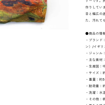
リーです。
作りしてい
目と幅広の
た、汚れて
●商品の情
・ブランド：K
ン）/イギリ
・ジャンル
・主な素材：
・生産国：
・サイズ：約W
・重量：約5
・耐荷重：約
・洗濯：水
・その他：