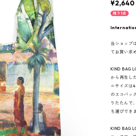
¥2,640
残り1点
Internatio
当ショップ
てお買い求
KIND B
から再生し
ニサイズは4本
のエコバッ
りたたんで
ち運びでき
KIND B