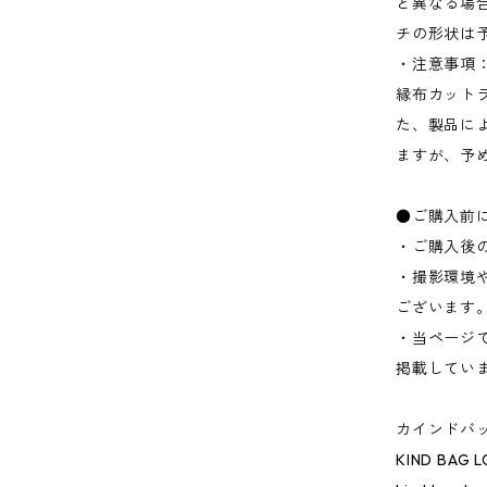
と異なる場
チの形状は
・注意事項
縁布カット
た、製品に
ますが、予
●ご購入前
・ご購入後
・撮影環境
ございます
・当ページ
掲載してい
カインドバッ
KIND BAG 