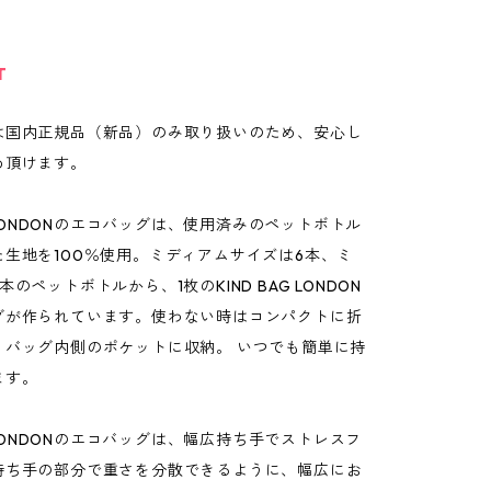
T
は国内正規品（新品）のみ取り扱いのため、安心し
め頂けます。
AG LONDONのエコバッグは、使用済みのペットボトル
た生地を100％使用。ミディアムサイズは6本、ミ
のペットボトルから、1枚のKIND BAG LONDON
グが作られています。使わない時はコンパクトに折
、バッグ内側のポケットに収納。 いつでも簡単に持
ます。
AG LONDONのエコバッグは、幅広持ち手でストレスフ
持ち手の部分で重さを分散できるように、幅広にお