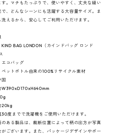
ます。マチもたっぷりで、使いやすく、丈夫な縫い
底で、どんなシーンにも活躍する大容量サイズ。ま
も洗えるから、安心してご利用いただけます。
報
IND BAG LONDON（カインドバッグ ロンド
ス
：エコバッグ
ペットボトル由来の100%リサイクル素材
中国
390xD170xH640mm
0g
20kg
温30度までで洗濯機をご使用いただけます。
柄のある製品は、裁断位置によって柄の出方が写真
合がございます。また、パッケージデザインやポー