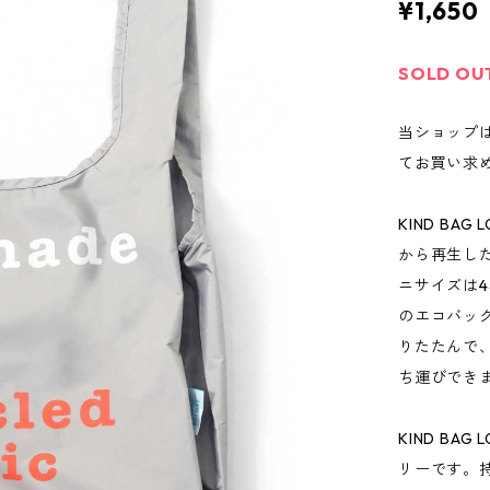
¥1,650
SOLD OU
当ショップ
てお買い求
KIND B
から再生し
ニサイズは4本
のエコバッ
りたたんで
ち運びでき
KIND B
リーです。