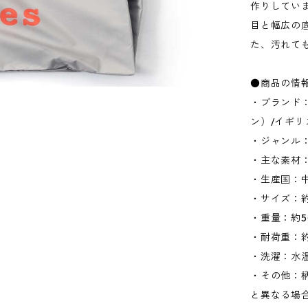
作りしてい
目と幅広の
た、汚れて
●商品の情
・ブランド：K
ン）/イギリ
・ジャンル
・主な素材：
・生産国：
・サイズ：約W
・重量：約5
・耐荷重：約
・洗濯：水
・その他：
と異なる場