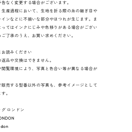
予告なく変更する場合がございます。
：生産過程において、生地を折る際の糸の継ぎ目や
ラインなどに不揃いな部分やほつれが生じます。ま
よってはインクにじみや色移りがある場合がござい
めご了承のうえ、お買い求めください。
にお読みください
の返品や交換はできません。
や閲覧環境により、写真と色合い等が異なる場合が
。
で販売する型番以外の写真も、参考イメージとして
ます。
グ ロンドン
LONDON
ndon