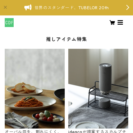
世界のスタンダード、TUBELOR 20th
推しアイテム特集
オーバル皿を、割れにくく、
ideacoが提案するスカルプチ