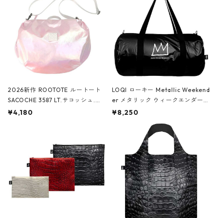
2026新作 ROOTOTE ルートート
LOQI ローキー Metallic Weekend
SACOCHE 3587 LT.サコッシュ.ル
er メタリック ウィークエンダー
ミエ-B ショルダーバッグ グロスピ
ボストンバッグ ショルダーバッグ
¥4,180
¥8,250
ンク
JEAN-MICHEL BASQUIAT/Crown
Black ジャン=ミッシェル・バスキ
ア/クラウン ブラック