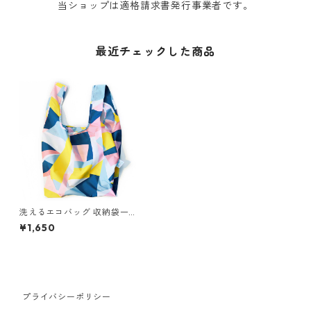
当ショップは適格請求書発行事業者です。
最近チェックした商品
洗えるエコバッグ 収納袋一体
型 英国ブランド KIND BAG LO
¥1,650
NDON カインドバッグ ロンド
ン 折りたたみトート ミディア
ムサイズ モザイク
プライバシーポリシー