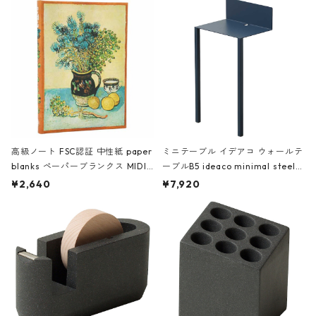
高級ノート FSC認証 中性紙 paper
ミニテーブル イデアコ ウォールテ
blanks ペーパーブランクス MIDI
ーブルB5 ideaco minimal steel f
ハードカバー 罫線 ヴァン・ゴッホ
urniture WALL Table B5 ネイビー
¥2,640
¥7,920
の静物画