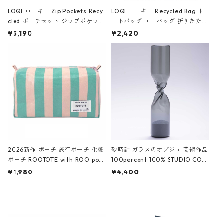
LOQI ローキー Zip Pockets Recy
LOQI ローキー Recycled Bag ト
cled ポーチセット ジップポケット
ートバッグ エコバッグ 折りたたみ
ファスナーポーチ 撥水加工 トラベ
大きめ 撥水加工 収納ポーチ CRO
¥3,190
¥2,420
ルポーチ 化粧ポーチ 3点セット C
CODILE/Black クロコダイル/ブラ
ROCODILE/Black,Burgundy,Off
ック
White クロコダイル/ブラック、バ
ーガンディー、オフホワイト
2026新作 ポーチ 旅行ポーチ 化粧
砂時計 ガラスのオブジェ 芸術作品
ポーチ ROOTOTE with ROO pou
100percent 100% STUDIO COH
ch 3532 ルートート WR.ポーチ.ラ
AKU Timeless 100パーセント ス
¥1,980
¥4,400
ミネート-W ピンク・ミント
タジオコハク タイムレス Gray グ
レー