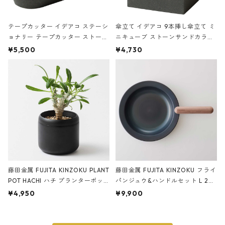
テープカッター イデアコ ステーシ
傘立て イデアコ 9本挿し傘立て ミ
ョナリー テープカッター ストーン
ニキューブ ストーンサンドカラー
サンドカラー 石調 ideaco Station
石調 ideaco Umbrella Stand CUB
¥5,500
¥4,730
ery tape cutter ストーンサンド
E ストーンサンドブラック
ブラック
藤田金属 FUJITA KINZOKU PLANT
藤田金属 FUJITA KINZOKU フライ
POT HACHI ハチ プランターポッ
パンジュウ&ハンドルセット L 24c
ト 3号 ブラック
m ガス火・IH対応 鉄フライパン
¥4,950
¥9,900
ウォルナット