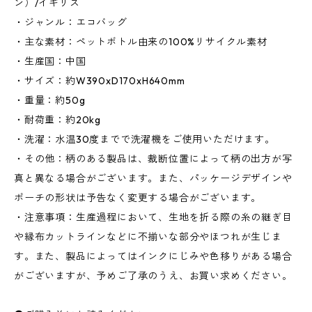
ン）/イギリス
・ジャンル：エコバッグ
・主な素材：ペットボトル由来の100%リサイクル素材
・生産国：中国
・サイズ：約W390xD170xH640mm
・重量：約50g
・耐荷重：約20kg
・洗濯：水温30度までで洗濯機をご使用いただけます。
・その他：柄のある製品は、裁断位置によって柄の出方が写
真と異なる場合がございます。また、パッケージデザインや
ポーチの形状は予告なく変更する場合がございます。
・注意事項：生産過程において、生地を折る際の糸の継ぎ目
や縁布カットラインなどに不揃いな部分やほつれが生じま
す。また、製品によってはインクにじみや色移りがある場合
がございますが、予めご了承のうえ、お買い求めください。