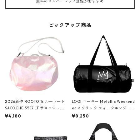
無料のメンバーシップ登録がおすすめ
ピックアップ商品
2026新作 ROOTOTE ルートート
LOQI ローキー Metallic Weekend
SACOCHE 3587 LT.サコッシュ.ル
er メタリック ウィークエンダー
ミエ-B ショルダーバッグ グロスピ
ボストンバッグ ショルダーバッグ
¥4,180
¥8,250
ンク
JEAN-MICHEL BASQUIAT/Crown
Black ジャン=ミッシェル・バスキ
ア/クラウン ブラック