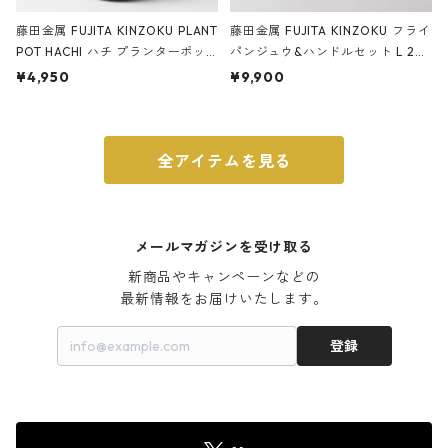
藤田金属 FUJITA KINZOKU PLANT
藤田金属 FUJITA KINZOKU フライ
POT HACHI ハチ プランターポッ
パンジュウ&ハンドルセット L 24c
ト 3号 ブラック
m ガス火・IH対応 鉄フライパン
¥4,950
¥9,900
ウォルナット
全アイテムを見る
メールマガジンを受け取る
新商品やキャンペーンなどの

最新情報をお届けいたします。
登録