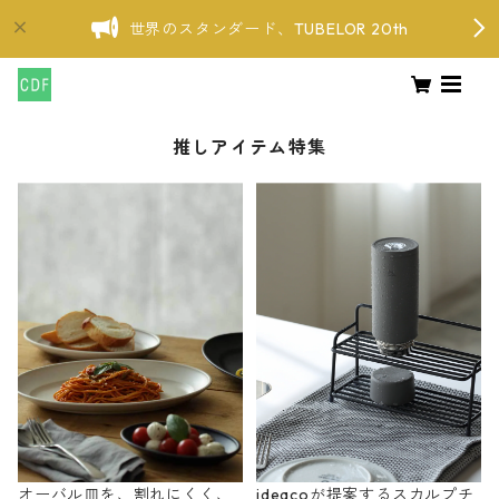
世界のスタンダード、TUBELOR 20th
推しアイテム特集
オーバル皿を、割れにくく、
ideacoが提案するスカルプチ