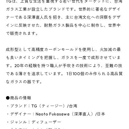
TGは、上質な生活を重視する若い世代をターゲットに、台湾
ガラス工業が設立したブランドです。世界的に著名なデザイ
ナーである深澤直人氏を招き、主に台湾文化への洞察をデザ
インに反映させた、耐熱ガラス製品を中心に制作し、世界中
で販売されます。
成形型として高精度カーボンモールドを使用し、火加減の最
も良いタイミングを把握し、ガラスを一度で成形させていま
す。20年の経験を持つ職人が手吹きの技術により、至難の技
である薄さを追求しています。 1日100個のみ作られる高品質
なガラスの器です。
●商品の情報
・ブランド：TG（ティージー）/台湾
・デザイナー：Naoto Fukasawa（深澤直人）/日本
・ジャンル：ディフューザー