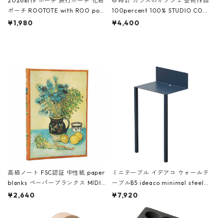
2026新作 ポーチ 旅行ポーチ 化粧
砂時計 ガラスのオブジェ 芸術作品
ポーチ ROOTOTE with ROO pou
100percent 100% STUDIO COH
ch 3532 ルートート WR.ポーチ.ラ
AKU Timeless 100パーセント ス
¥1,980
¥4,400
ミネート-W ピンク・ミント
タジオコハク タイムレス Gray グ
レー
高級ノート FSC認証 中性紙 paper
ミニテーブル イデアコ ウォールテ
blanks ペーパーブランクス MIDI
ーブルB5 ideaco minimal steel f
ハードカバー 罫線 ヴァン・ゴッホ
urniture WALL Table B5 ネイビー
¥2,640
¥7,920
の静物画