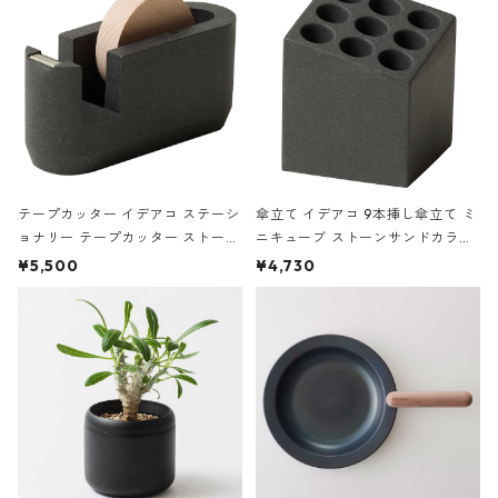
テープカッター イデアコ ステーシ
傘立て イデアコ 9本挿し傘立て ミ
ョナリー テープカッター ストーン
ニキューブ ストーンサンドカラー
サンドカラー 石調 ideaco Station
石調 ideaco Umbrella Stand CUB
¥5,500
¥4,730
ery tape cutter ストーンサンド
E ストーンサンドブラック
ブラック