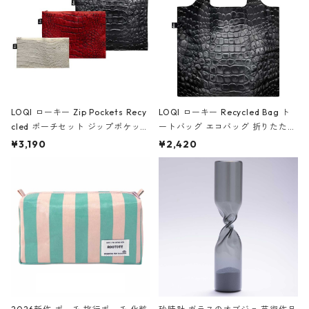
LOQI ローキー Zip Pockets Recy
LOQI ローキー Recycled Bag ト
cled ポーチセット ジップポケット
ートバッグ エコバッグ 折りたたみ
ファスナーポーチ 撥水加工 トラベ
大きめ 撥水加工 収納ポーチ CRO
¥3,190
¥2,420
ルポーチ 化粧ポーチ 3点セット C
CODILE/Black クロコダイル/ブラ
ROCODILE/Black,Burgundy,Off
ック
White クロコダイル/ブラック、バ
ーガンディー、オフホワイト