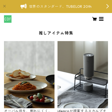
世界のスタンダード、TUBELOR 20th
推しアイテム特集
オーバル皿を、割れにくく、
ideacoが提案するスカルプチ