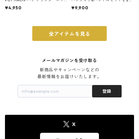
ト 3号 ブラック
m ガス火・IH対応 鉄フライパン
¥4,950
¥9,900
ウォルナット
全アイテムを見る
メールマガジンを受け取る
新商品やキャンペーンなどの

最新情報をお届けいたします。
登録
X