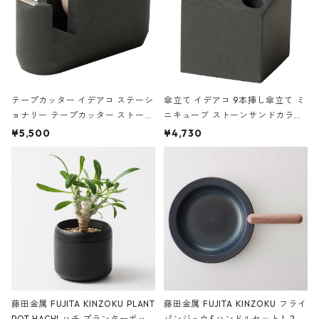
テープカッター イデアコ ステーシ
傘立て イデアコ 9本挿し傘立て ミ
ョナリー テープカッター ストーン
ニキューブ ストーンサンドカラー
サンドカラー 石調 ideaco Station
石調 ideaco Umbrella Stand CUB
¥5,500
¥4,730
ery tape cutter ストーンサンド
E ストーンサンドブラック
ブラック
藤田金属 FUJITA KINZOKU PLANT
藤田金属 FUJITA KINZOKU フライ
POT HACHI ハチ プランターポッ
パンジュウ&ハンドルセット L 24c