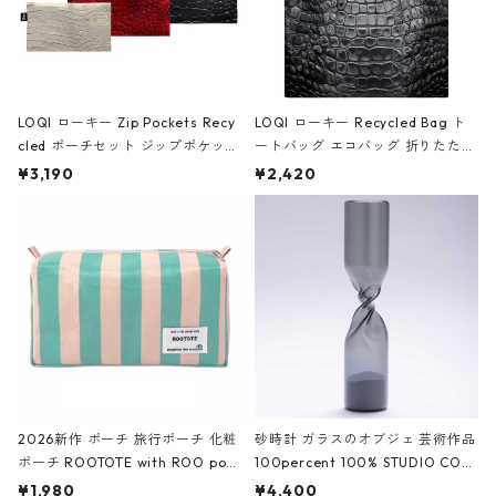
LOQI ローキー Zip Pockets Recy
LOQI ローキー Recycled Bag ト
cled ポーチセット ジップポケット
ートバッグ エコバッグ 折りたたみ
ファスナーポーチ 撥水加工 トラベ
大きめ 撥水加工 収納ポーチ CRO
¥3,190
¥2,420
ルポーチ 化粧ポーチ 3点セット C
CODILE/Black クロコダイル/ブラ
ROCODILE/Black,Burgundy,Off
ック
White クロコダイル/ブラック、バ
ーガンディー、オフホワイト
2026新作 ポーチ 旅行ポーチ 化粧
砂時計 ガラスのオブジェ 芸術作品
ポーチ ROOTOTE with ROO pou
100percent 100% STUDIO COH
ch 3532 ルートート WR.ポーチ.ラ
AKU Timeless 100パーセント ス
¥1,980
¥4,400