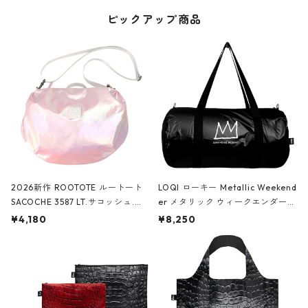
ピックアップ商品
2026新作 ROOTOTE ルートート
LOQI ローキー Metallic Weekend
SACOCHE 3587 LT.サコッシュ.ル
er メタリック ウィークエンダー
ミエ-B ショルダーバッグ グロスピ
ボストンバッグ ショルダーバッグ
¥4,180
¥8,250
ンク
JEAN-MICHEL BASQUIAT/Crown
Black ジャン=ミッシェル・バスキ
ア/クラウン ブラック