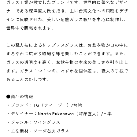
ガラス工業が設立したブランドです。世界的に著名なデザイ
ナーである深澤直人氏を招き、主に台湾文化への洞察をデザ
インに反映させた、美しい耐熱ガラス製品を中心に制作し、
世界中で販売されます。
この職人技によるリップレスグラスは、お飲み物が口の中に
まろやかに広がり繊細な味を楽しむことができます。また、
ガラスの透明度も高く、お飲み物の本来の美しさを引き出し
ます。ガラス１つ１つの、わずかな個体差は、職人の手技で
あることの証しです。
●商品の情報
・ブランド：TG（ティージー）/台湾
・デザイナー：Naoto Fukasawa（深澤直人）/日本
・ジャンル：ワイングラス
・主な素材：ソーダ石灰ガラス