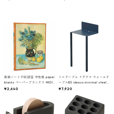
ミネート-W ピンク・ミント
タジオコハク タイムレス Gray グ
レー
高級ノート FSC認証 中性紙 paper
ミニテーブル イデアコ ウォールテ
blanks ペーパーブランクス MIDI
ーブルB5 ideaco minimal steel f
ハードカバー 罫線 ヴァン・ゴッホ
urniture WALL Table B5 ネイビー
¥2,640
¥7,920
の静物画