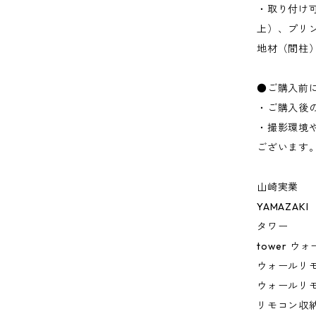
・取り付け可
上）、プリ
地材（間柱
●ご購入前
・ご購入後
・撮影環境
ございます
山崎実業
YAMAZAKI
タワー
tower 
ウォールリモ
ウォールリモ
リモコン収