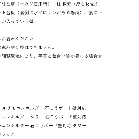
能な壁（木ネジ使用時）：柱 板壁（厚さ1cm以
ント合板（裏側に水平にサンがある場所）、裏に下
）が入っている壁
にお読みください
の返品や交換はできません。
や閲覧環境により、写真と色合い等が異なる場合が
。
ウォールリモコンホルダー 石こうボード壁対応
コンホルダー タワー 石こうボード壁対応
コンホルダー 石こうボード壁対応 タワー
納ラック