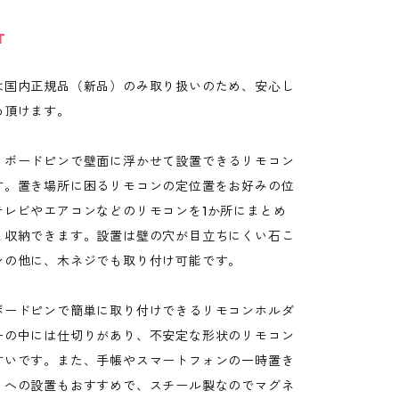
T
は国内正規品（新品）のみ取り扱いのため、安心し
め頂けます。
うボードピンで壁面に浮かせて設置できるリモコン
す。置き場所に困るリモコンの定位置をお好みの位
テレビやエアコンなどのリモコンを1か所にまとめ
と収納できます。設置は壁の穴が目立ちにくい石こ
ンの他に、木ネジでも取り付け可能です。
ボードピンで簡単に取り付けできるリモコンホルダ
ーの中には仕切りがあり、不安定な形状のリモコン
すいです。また、手帳やスマートフォンの一時置き
りへの設置もおすすめで、スチール製なのでマグネ