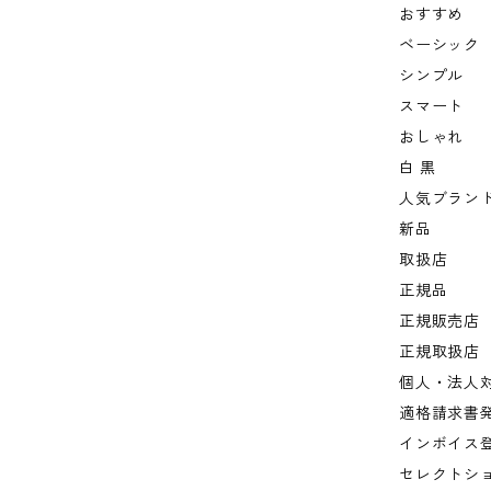
おすすめ
ベーシック
シンプル
スマート
おしゃれ
白 黒
人気ブラン
新品
取扱店
正規品
正規販売店
正規取扱店
個人・法人
適格請求書
インボイス
セレクトシ