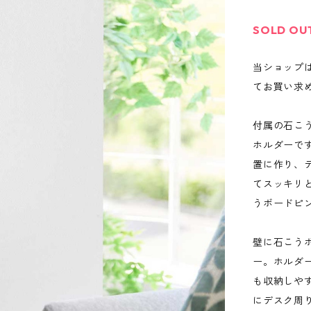
SOLD OU
当ショップ
てお買い求
付属の石こ
ホルダーで
置に作り、
てスッキリ
うボードピ
壁に石こう
ー。ホルダ
も収納しや
にデスク周