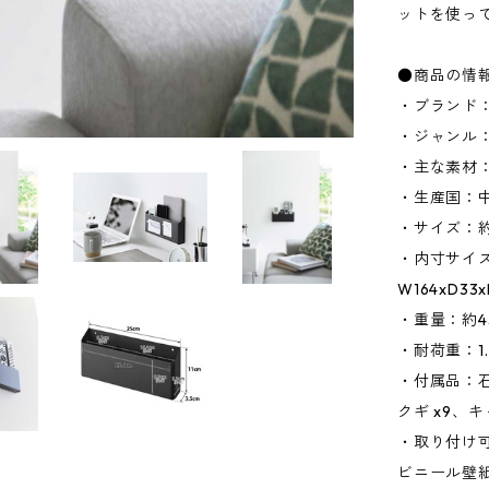
ットを使っ
●商品の情
・ブランド：
・ジャンル
・主な素材
・生産国：
・サイズ：約W
・内寸サイズ
W164xD3
・重量：約4
・耐荷重：1
・付属品：石
クギ x9、キ
・取り付け
ビニール壁