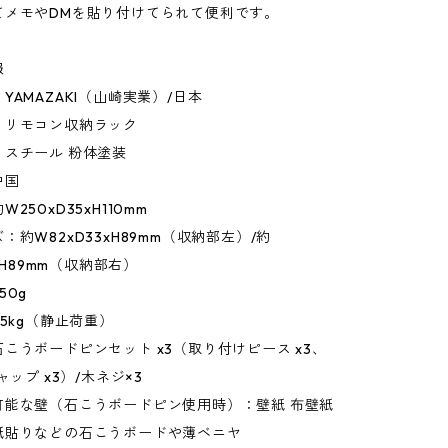
てメモやDMを貼り付けてられて便利です。
報
YAMAZAKI（山崎実業）/日本
：リモコン収納ラック
：スチール 粉体塗装
中国
250xD35xH110mm
：約W82xD33xH89mm（収納部左）/約
3xH89mm（収納部右）
50g
.5kg（静止荷重）
こうボードピンセット x3（取り付けピース x3、
ャップ x3）/木ネジ×3
可能な壁（石こうボードピン使用時）：壁紙 布壁紙
紙貼りなどの石こうボードや薄ベニヤ