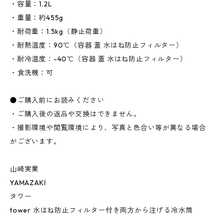
・容量：1.2L
・重量：約455g
・耐荷重：1.5kg（静止荷重）
・耐熱温度：90℃（容器 蓋 水はね防止フィルター）
・耐冷温度：-40℃（容器 蓋 水はね防止フィルター）
・食洗機：可
●ご購入前にお読みください
・ご購入後の返品や交換はできません。
・撮影環境や閲覧環境により、写真と色合い等が異なる場合
がございます。
山崎実業
YAMAZAKI
タワー
tower 水はね防止フィルター付き両方から注げる冷水筒