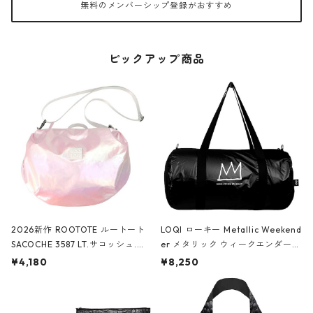
無料のメンバーシップ登録がおすすめ
ピックアップ商品
2026新作 ROOTOTE ルートート
LOQI ローキー Metallic Weekend
SACOCHE 3587 LT.サコッシュ.ル
er メタリック ウィークエンダー
ミエ-B ショルダーバッグ グロスピ
ボストンバッグ ショルダーバッグ
¥4,180
¥8,250
ンク
JEAN-MICHEL BASQUIAT/Crown
Black ジャン=ミッシェル・バスキ
ア/クラウン ブラック