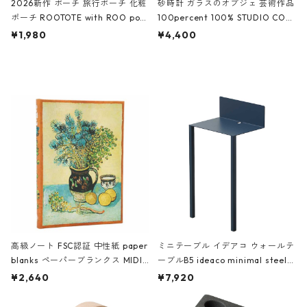
2026新作 ポーチ 旅行ポーチ 化粧
砂時計 ガラスのオブジェ 芸術作品
ポーチ ROOTOTE with ROO pou
100percent 100% STUDIO COH
ch 3532 ルートート WR.ポーチ.ラ
AKU Timeless 100パーセント ス
¥1,980
¥4,400
ミネート-W ピンク・ミント
タジオコハク タイムレス Gray グ
レー
高級ノート FSC認証 中性紙 paper
ミニテーブル イデアコ ウォールテ
blanks ペーパーブランクス MIDI
ーブルB5 ideaco minimal steel f
ハードカバー 罫線 ヴァン・ゴッホ
urniture WALL Table B5 ネイビー
¥2,640
¥7,920
の静物画