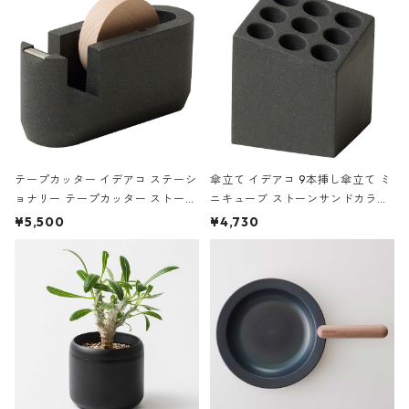
テープカッター イデアコ ステーシ
傘立て イデアコ 9本挿し傘立て ミ
ョナリー テープカッター ストーン
ニキューブ ストーンサンドカラー
サンドカラー 石調 ideaco Station
石調 ideaco Umbrella Stand CUB
¥5,500
¥4,730
ery tape cutter ストーンサンド
E ストーンサンドブラック
ブラック