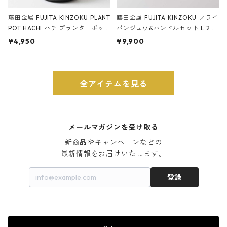
藤田金属 FUJITA KINZOKU PLANT
藤田金属 FUJITA KINZOKU フライ
POT HACHI ハチ プランターポッ
パンジュウ&ハンドルセット L 24c
ト 3号 ブラック
m ガス火・IH対応 鉄フライパン
¥4,950
¥9,900
ウォルナット
全アイテムを見る
メールマガジンを受け取る
新商品やキャンペーンなどの

最新情報をお届けいたします。
登録