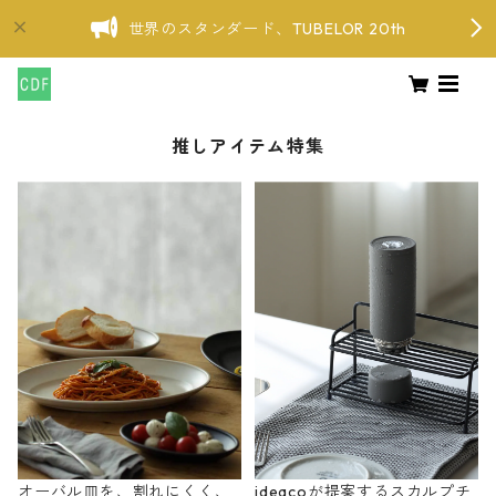
世界のスタンダード、TUBELOR 20th
推しアイテム特集
オーバル皿を、割れにくく、
ideacoが提案するスカルプチ