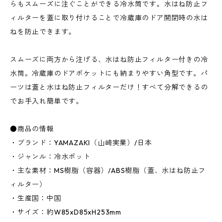
らもスムーズに注ぐことができる冷水筒です。水はね防止フ
ィルターを蓋に取り付けることで冷蔵庫のドア開閉時の水は
ねを防止できます。
スムーズに両方から注げる、水はね防止フィルター付きの冷
水筒。冷蔵庫のドアポケットにも納まりやすい角型です。パ
ーツは蓋と水はね防止フィルターだけ！すべて分解できるの
でお手入れ簡単です。
●商品の情報
・ブランド：YAMAZAKI（山崎実業）/日本
・ジャンル：冷水ポット
・主な素材：MS樹脂（容器）/ABS樹脂（蓋、水はね防止フ
ィルター）
・生産国：中国
・サイズ：約W85xD85xH253mm