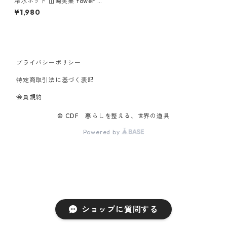
冷水ポット 山崎実業 tower タ
ワー 水はね防止フィルター付
¥1,980
き両方から注げる冷水筒 1023
7 ホワイト
プライバシーポリシー
特定商取引法に基づく表記
会員規約
© CDF 暮らしを整える、世界の道具
Powered by
ショップに質問する