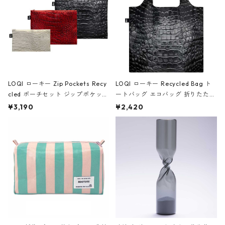
LOQI ローキー Zip Pockets Recy
LOQI ローキー Recycled Bag ト
cled ポーチセット ジップポケット
ートバッグ エコバッグ 折りたたみ
ファスナーポーチ 撥水加工 トラベ
大きめ 撥水加工 収納ポーチ CRO
¥3,190
¥2,420
ルポーチ 化粧ポーチ 3点セット C
CODILE/Black クロコダイル/ブラ
ROCODILE/Black,Burgundy,Off
ック
White クロコダイル/ブラック、バ
ーガンディー、オフホワイト