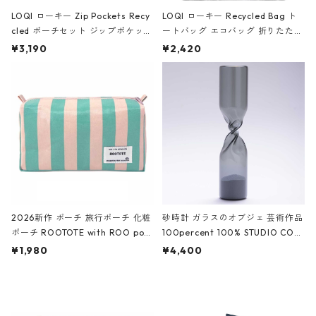
LOQI ローキー Zip Pockets Recy
LOQI ローキー Recycled Bag ト
cled ポーチセット ジップポケット
ートバッグ エコバッグ 折りたたみ
ファスナーポーチ 撥水加工 トラベ
大きめ 撥水加工 収納ポーチ CRO
¥3,190
¥2,420
ルポーチ 化粧ポーチ 3点セット C
CODILE/Black クロコダイル/ブラ
ROCODILE/Black,Burgundy,Off
ック
White クロコダイル/ブラック、バ
ーガンディー、オフホワイト
2026新作 ポーチ 旅行ポーチ 化粧
砂時計 ガラスのオブジェ 芸術作品
ポーチ ROOTOTE with ROO pou
100percent 100% STUDIO COH
ch 3532 ルートート WR.ポーチ.ラ
AKU Timeless 100パーセント ス
¥1,980
¥4,400
ミネート-W ピンク・ミント
タジオコハク タイムレス Gray グ
レー