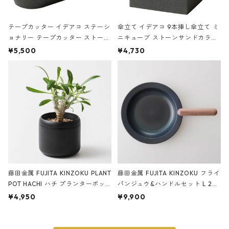
テープカッター イデアコ ステーシ
傘立て イデアコ 9本挿し傘立て ミ
ョナリー テープカッター ストーン
ニキューブ ストーンサンドカラー
サンドカラー 石調 ideaco Station
石調 ideaco Umbrella Stand CUB
¥5,500
¥4,730
ery tape cutter ストーンサンド
E ストーンサンドブラック
ブラック
藤田金属 FUJITA KINZOKU PLANT
藤田金属 FUJITA KINZOKU フライ
POT HACHI ハチ プランターポッ
パンジュウ&ハンドルセット L 24c
ト 3号 ブラック
m ガス火・IH対応 鉄フライパン
¥4,950
¥9,900
ウォルナット