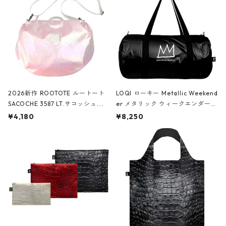
2026新作 ROOTOTE ルートート
LOQI ローキー Metallic Weekend
SACOCHE 3587 LT.サコッシュ.ル
er メタリック ウィークエンダー
ミエ-B ショルダーバッグ グロスピ
ボストンバッグ ショルダーバッグ
¥4,180
¥8,250
ンク
JEAN-MICHEL BASQUIAT/Crown
Black ジャン=ミッシェル・バスキ
ア/クラウン ブラック