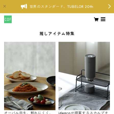
世界のスタンダード、TUBELOR 20th
推しアイテム特集
オーバル皿を、割れにくく、
ideacoが提案するスカルプチ