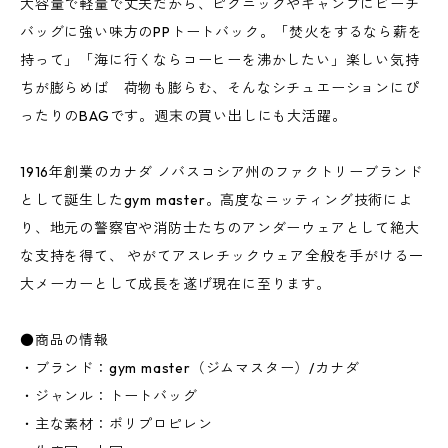
大容量で軽量で丈夫だから、ピクニックやキャンプにビーチ
バッグに強い味方のPPトートバック。「焚火をするなら薪を
持って」「海に行くならコーヒーを沸かしたい」楽しい気持
ちが膨らめば 荷物も膨らむ、そんなシチュエーションにぴ
ったりのBAGです。週末の買い出しにも大活躍。
1916年創業のカナダ ノバスコシア州のファクトリーブランド
として誕生したgym master。高度なニッティング技術によ
り、地元の警察官や消防士たちのアンダーウェアとして絶大
な支持を得て、 やがてアスレチックウェア全般を手がける一
大メーカーとして成長を遂げ現在に至ります。
●商品の情報
・ブランド：gym master（ジムマスター）/カナダ
・ジャンル：トートバッグ
・主な素材：ポリプロピレン