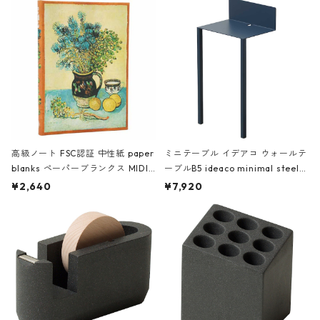
高級ノート FSC認証 中性紙 paper
ミニテーブル イデアコ ウォールテ
blanks ペーパーブランクス MIDI
ーブルB5 ideaco minimal steel f
ハードカバー 罫線 ヴァン・ゴッホ
urniture WALL Table B5 ネイビー
¥2,640
¥7,920
の静物画