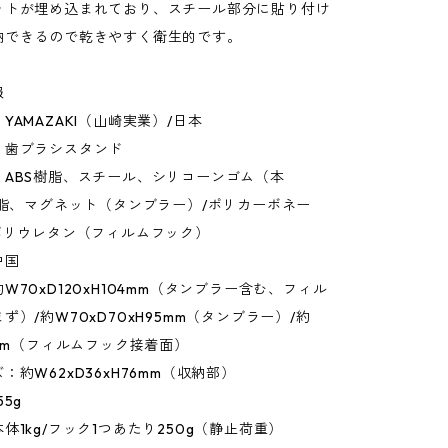
ットが埋め込まれており、スチール部分に貼り付け
納できるので乾きやすく衛生的です。
報
YAMAZAKI（山崎実業）/日本
：歯ブラシスタンド
：ABS樹脂、スチール、シリコーンゴム（本
樹脂、マグネット（タンブラー）/ポリカーボネー
ポリウレタン（フィルムフック）
中国
W70xD120xH104mm（タンブラー含む、フィル
ず）/約W70xD70xH95mm（タンブラー）/約
0mm（フィルムフック接着面）
：約W62xD36xH76mm（収納部）
5g
体1kg/フック1つあたり250g（静止荷重）