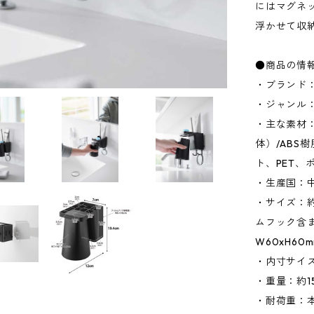
にはマグネ
浮かせて収
●商品の情
・ブランド：
・ジャンル
・主な素材
体）/ABS
ト、PET、
・生産国：
・サイズ：約
ムフック含ま
W60xH6
・内寸サイズ
・重量：約15
・耐荷重：本