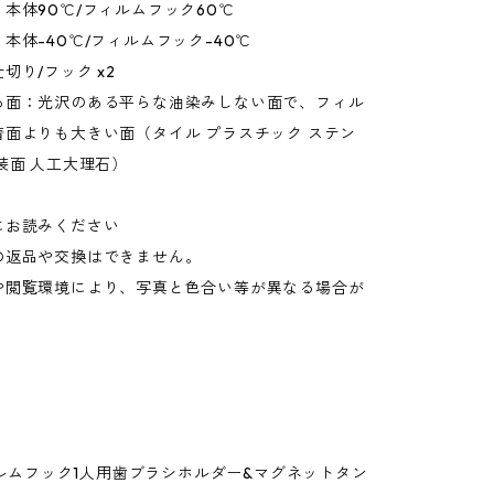
本体90℃/フィルムフック60℃
本体-40℃/フィルムフック-40℃
切り/フック x2
る面：光沢のある平らな油染みしない面で、フィル
着面よりも大きい面（タイル プラスチック ステン
装面 人工大理石）
にお読みください
の返品や交換はできません。
や閲覧環境により、写真と色合い等が異なる場合が
。
フィルムフック1人用歯ブラシホルダー&マグネットタン