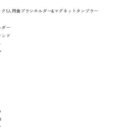
ック1人用歯ブラシホルダー&マグネットタンブラー
ルダー
タンド
ト
プ
品
納
ア