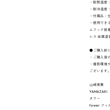
・耐熱温度：
・耐冷温度：
・付属品：仕
・使用でき
ムフック接
レス 金属塗
●ご購入前
・ご購入後
・撮影環境
ございます
山崎実業
YAMAZAKI
タワー
tower 