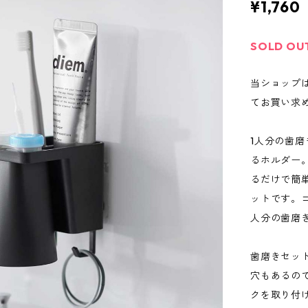
¥1,760
SOLD OU
当ショップ
てお買い求
1人分の歯
るホルダー
るだけで簡
ットです。
人分の歯磨
歯磨きセッ
穴もあるの
クを取り付