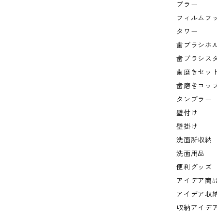
ブラー
フィルムフ
タワー
歯ブラシホ
歯ブラシス
歯磨きセッ
歯磨きコッ
タンブラー
壁付け
壁掛け
洗面所収納
洗面用品
便利グッズ
アイデア商
アイデア収
収納アイデ