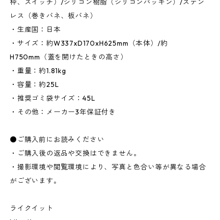
枠、スイッチ）/シリコン樹脂（シリコンパッキン）/ステン
レス（巻きバネ、板バネ）
・生産国：日本
・サイズ：約W337xD170xH625mm（本体）/約
H750mm（蓋を開けたときの高さ）
・重量：約1.81kg
・容量：約25L
・推奨ゴミ袋サイズ：45L
・その他：メーカー3年保証付き
●ご購入前にお読みください
・ご購入後の返品や交換はできません。
・撮影環境や閲覧環境により、写真と色合い等が異なる場合
がございます。
ライクイット