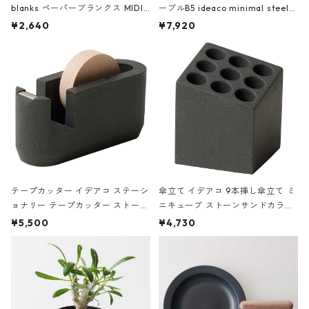
blanks ペーパーブランクス MIDI
ーブルB5 ideaco minimal steel f
ハードカバー 罫線 ヴァン・ゴッホ
urniture WALL Table B5 ネイビー
¥2,640
¥7,920
の静物画
テープカッター イデアコ ステーシ
傘立て イデアコ 9本挿し傘立て ミ
ョナリー テープカッター ストーン
ニキューブ ストーンサンドカラー
サンドカラー 石調 ideaco Station
石調 ideaco Umbrella Stand CUB
¥5,500
¥4,730
ery tape cutter ストーンサンド
E ストーンサンドブラック
ブラック