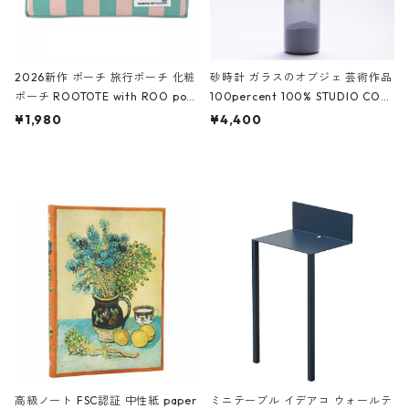
2026新作 ポーチ 旅行ポーチ 化粧
砂時計 ガラスのオブジェ 芸術作品
ポーチ ROOTOTE with ROO pou
100percent 100% STUDIO COH
ch 3532 ルートート WR.ポーチ.ラ
AKU Timeless 100パーセント ス
¥1,980
¥4,400
ミネート-W ピンク・ミント
タジオコハク タイムレス Gray グ
レー
高級ノート FSC認証 中性紙 paper
ミニテーブル イデアコ ウォールテ