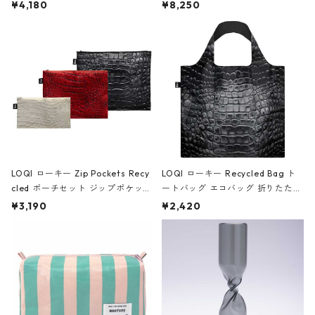
ミエ-B ショルダーバッグ グロスピ
ボストンバッグ ショルダーバッグ
¥4,180
¥8,250
ンク
JEAN-MICHEL BASQUIAT/Crown
Black ジャン=ミッシェル・バスキ
ア/クラウン ブラック
LOQI ローキー Zip Pockets Recy
LOQI ローキー Recycled Bag ト
cled ポーチセット ジップポケット
ートバッグ エコバッグ 折りたたみ
ファスナーポーチ 撥水加工 トラベ
大きめ 撥水加工 収納ポーチ CRO
¥3,190
¥2,420
ルポーチ 化粧ポーチ 3点セット C
CODILE/Black クロコダイル/ブラ
ROCODILE/Black,Burgundy,Off
ック
White クロコダイル/ブラック、バ
ーガンディー、オフホワイト