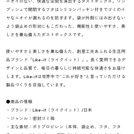
ニオイのない、快適な空間を演出するダストボックス。ワン
プッシュで開閉するフタはシリコンパッキン付きでゴミのイ
ヤなニオイが漏れるのを防ぎます。袋が外側にはみ出さない
よう袋止めの形状にもこだわった、機能性と使いやすさ、美
しさを兼ね備えたダストボックスです。
使いやすさと美しさを兼ね備えた、創意工夫あふれる生活用
品ブランド「Like-it（ライクイット）」。長く愛用できるデ
ザインと品質で、毎日の暮らしに持続可能な快適さをお届け
します。Like-itは世界中で“これが好き”と言っていただける
製品づくりを目指しています。
●商品の情報
・ブランド：Like-it（ライクイット）/日本
・ジャンル：密封ゴミ箱
・主な素材：ポリプロピレン（本体、袋止め、フタ、フタ