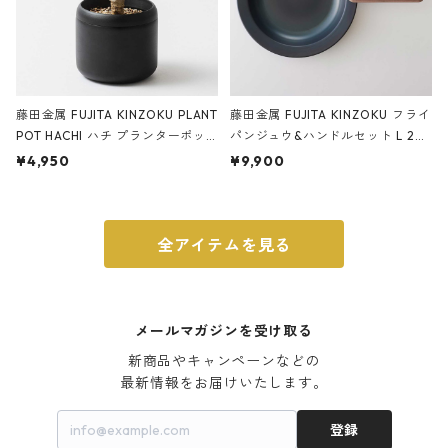
藤田金属 FUJITA KINZOKU PLANT
藤田金属 FUJITA KINZOKU フライ
POT HACHI ハチ プランターポッ
パンジュウ&ハンドルセット L 24c
ト 3号 ブラック
m ガス火・IH対応 鉄フライパン
¥4,950
¥9,900
ウォルナット
全アイテムを見る
メールマガジンを受け取る
新商品やキャンペーンなどの

最新情報をお届けいたします。
登録