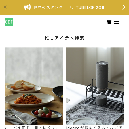
世界のスタンダード、TUBELOR 20th
推しアイテム特集
オーバル皿を、割れにくく、
ideacoが提案するスカルプチ