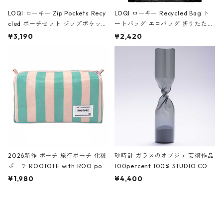
LOQI ローキー Zip Pockets Recy
LOQI ローキー Recycled Bag ト
cled ポーチセット ジップポケット
ートバッグ エコバッグ 折りたたみ
ファスナーポーチ 撥水加工 トラベ
大きめ 撥水加工 収納ポーチ CRO
¥3,190
¥2,420
ルポーチ 化粧ポーチ 3点セット C
CODILE/Black クロコダイル/ブラ
ROCODILE/Black,Burgundy,Off
ック
White クロコダイル/ブラック、バ
ーガンディー、オフホワイト
2026新作 ポーチ 旅行ポーチ 化粧
砂時計 ガラスのオブジェ 芸術作品
ポーチ ROOTOTE with ROO pou
100percent 100% STUDIO COH
ch 3532 ルートート WR.ポーチ.ラ
AKU Timeless 100パーセント ス
¥1,980
¥4,400
ミネート-W ピンク・ミント
タジオコハク タイムレス Gray グ
レー