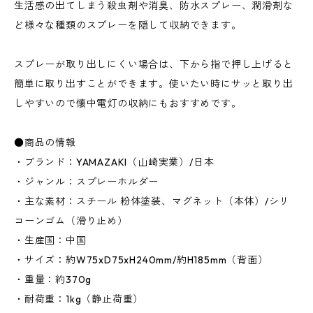
生活感の出てしまう殺虫剤や消臭、防水スプレー、潤滑剤な
ど様々な種類のスプレーを隠して収納できます。
スプレーが取り出しにくい場合は、下から指で押し上げると
簡単に取り出すことができます。使いたい時にサッと取り出
しやすいので懐中電灯の収納にもおすすめです。
●商品の情報
・ブランド：YAMAZAKI（山崎実業）/日本
・ジャンル：スプレーホルダー
・主な素材：スチール 粉体塗装、マグネット（本体）/シリ
コーンゴム（滑り止め）
・生産国：中国
・サイズ：約W75xD75xH240mm/約H185mm（背面）
・重量：約370g
・耐荷重：1kg（静止荷重）