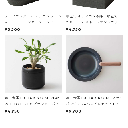
テープカッター イデアコ ステーシ
傘立て イデアコ 9本挿し傘立て ミ
ョナリー テープカッター ストーン
ニキューブ ストーンサンドカラー
サンドカラー 石調 ideaco Station
石調 ideaco Umbrella Stand CUB
¥5,500
¥4,730
ery tape cutter ストーンサンド
E ストーンサンドブラック
ブラック
藤田金属 FUJITA KINZOKU PLANT
藤田金属 FUJITA KINZOKU フライ
POT HACHI ハチ プランターポッ
パンジュウ&ハンドルセット L 24c
ト 3号 ブラック
m ガス火・IH対応 鉄フライパン
¥4,950
¥9,900
ウォルナット