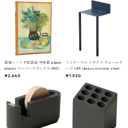
高級ノート FSC認証 中性紙 paper
ミニテーブル イデアコ ウォールテ
blanks ペーパーブランクス MIDI
ーブルB5 ideaco minimal steel f
ハードカバー 罫線 ヴァン・ゴッホ
urniture WALL Table B5 ネイビー
¥2,640
¥7,920
の静物画