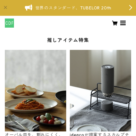
世界のスタンダード、TUBELOR 20th
推しアイテム特集
オーバル皿を、割れにくく、
ideacoが提案するスカルプチ