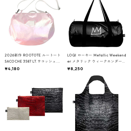
2026新作 ROOTOTE ルートート
LOQI ローキー Metallic Weekend
SACOCHE 3587 LT.サコッシュ.ル
er メタリック ウィークエンダー
ミエ-B ショルダーバッグ グロスピ
ボストンバッグ ショルダーバッグ
¥4,180
¥8,250
ンク
JEAN-MICHEL BASQUIAT/Crown
Black ジャン=ミッシェル・バスキ
ア/クラウン ブラック