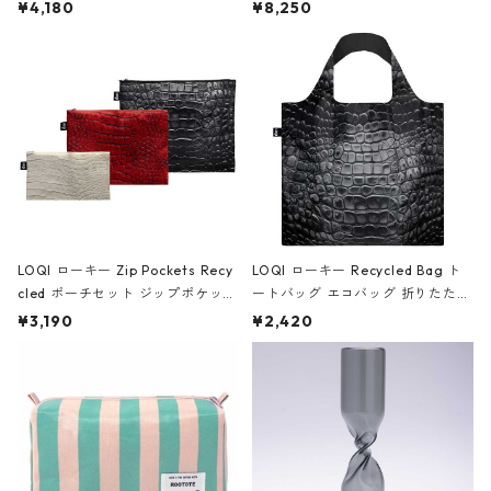
ミエ-B ショルダーバッグ グロスピ
ボストンバッグ ショルダーバッグ
¥4,180
¥8,250
ンク
JEAN-MICHEL BASQUIAT/Crown
Black ジャン=ミッシェル・バスキ
ア/クラウン ブラック
LOQI ローキー Zip Pockets Recy
LOQI ローキー Recycled Bag ト
cled ポーチセット ジップポケット
ートバッグ エコバッグ 折りたたみ
ファスナーポーチ 撥水加工 トラベ
大きめ 撥水加工 収納ポーチ CRO
¥3,190
¥2,420
ルポーチ 化粧ポーチ 3点セット C
CODILE/Black クロコダイル/ブラ
ROCODILE/Black,Burgundy,Off
ック
White クロコダイル/ブラック、バ
ーガンディー、オフホワイト