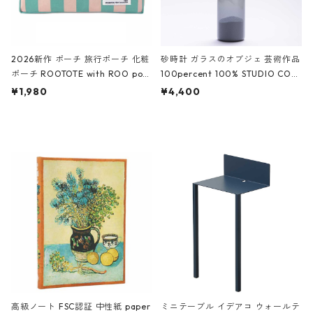
2026新作 ポーチ 旅行ポーチ 化粧
砂時計 ガラスのオブジェ 芸術作品
ポーチ ROOTOTE with ROO pou
100percent 100% STUDIO COH
ch 3532 ルートート WR.ポーチ.ラ
AKU Timeless 100パーセント ス
¥1,980
¥4,400
ミネート-W ピンク・ミント
タジオコハク タイムレス Gray グ
レー
高級ノート FSC認証 中性紙 paper
ミニテーブル イデアコ ウォールテ