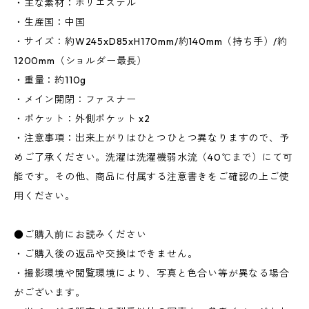
・主な素材：ポリエステル
・生産国：中国
・サイズ：約W245xD85xH170mm/約140mm（持ち手）/約
1200mm（ショルダー最長）
・重量：約110g
・メイン開閉：ファスナー
・ポケット：外側ポケット x2
・注意事項：出来上がりはひとつひとつ異なりますので、予
めご了承ください。洗濯は洗濯機弱水流（40℃まで）にて可
能です。その他、商品に付属する注意書きをご確認の上ご使
用ください。
●ご購入前にお読みください
・ご購入後の返品や交換はできません。
・撮影環境や閲覧環境により、写真と色合い等が異なる場合
がございます。