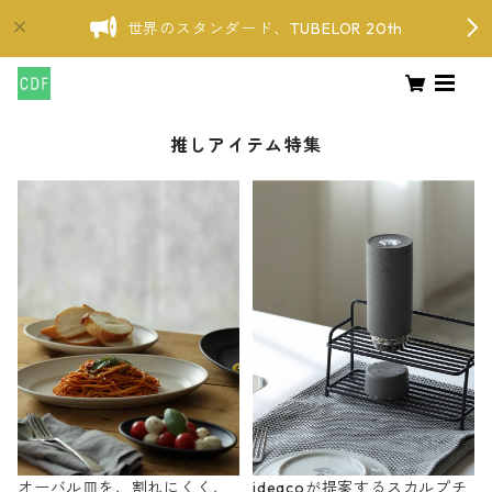
世界のスタンダード、TUBELOR 20th
推しアイテム特集
オーバル皿を、割れにくく、
ideacoが提案するスカルプチ