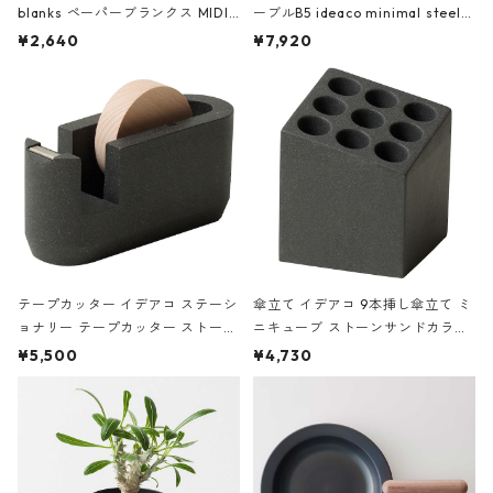
blanks ペーパーブランクス MIDI
ーブルB5 ideaco minimal steel f
ハードカバー 罫線 ヴァン・ゴッホ
urniture WALL Table B5 ネイビー
¥2,640
¥7,920
の静物画
テープカッター イデアコ ステーシ
傘立て イデアコ 9本挿し傘立て ミ
ョナリー テープカッター ストーン
ニキューブ ストーンサンドカラー
サンドカラー 石調 ideaco Station
石調 ideaco Umbrella Stand CUB
¥5,500
¥4,730
ery tape cutter ストーンサンド
E ストーンサンドブラック
ブラック