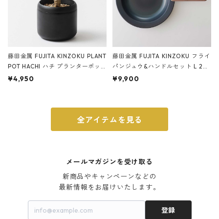
藤田金属 FUJITA KINZOKU PLANT
藤田金属 FUJITA KINZOKU フライ
POT HACHI ハチ プランターポッ
パンジュウ&ハンドルセット L 24c
ト 3号 ブラック
m ガス火・IH対応 鉄フライパン
¥4,950
¥9,900
ウォルナット
全アイテムを見る
メールマガジンを受け取る
新商品やキャンペーンなどの

最新情報をお届けいたします。
登録