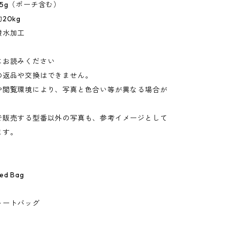
5g（ポーチ含む）
20kg
撥水加工
にお読みください
の返品や交換はできません。
や閲覧環境により、写真と色合い等が異なる場合が
。
で販売する型番以外の写真も、参考イメージとして
ます。
led Bag
トートバッグ