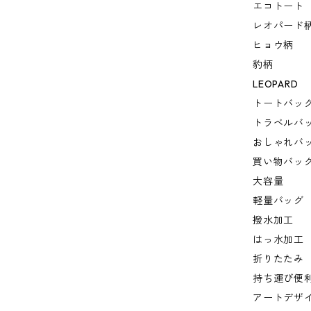
エコトート
レオパード
ヒョウ柄
豹柄
LEOPARD
トートバッ
トラベルバ
おしゃれバ
買い物バッ
大容量
軽量バッグ
撥水加工
はっ水加工
折りたたみ
持ち運び便
アートデザ