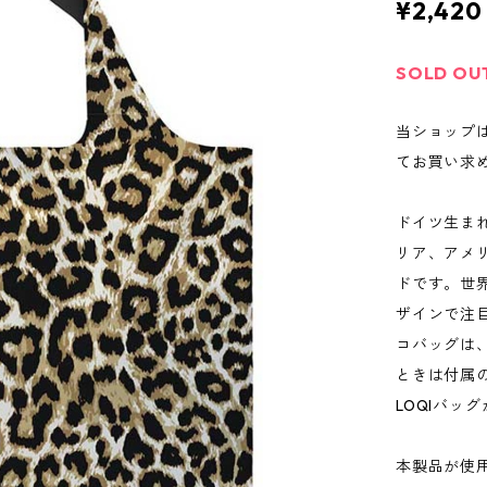
¥2,420
SOLD OU
当ショップ
てお買い求
ドイツ生まれ
リア、アメ
ドです。世
ザインで注
コバッグは
ときは付属
LOQIバッ
本製品が使用