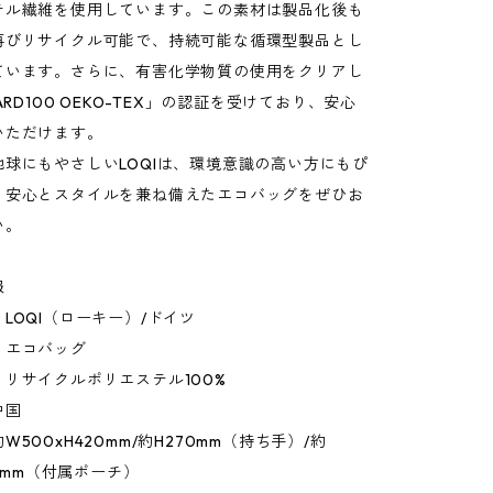
テル繊維を使用しています。この素材は製品化後も
再びリサイクル可能で、持続可能な循環型製品とし
ています。さらに、有害化学物質の使用をクリアし
ARD100 OEKO-TEX」の認証を受けており、安心
いただけます。
球にもやさしいLOQIは、環境意識の高い方にもぴ
。安心とスタイルを兼ね備えたエコバッグをぜひお
い。
報
LOQI（ローキー）/ドイツ
：エコバッグ
リサイクルポリエステル100%
中国
500xH420mm/約H270mm（持ち手）/約
20mm（付属ポーチ）