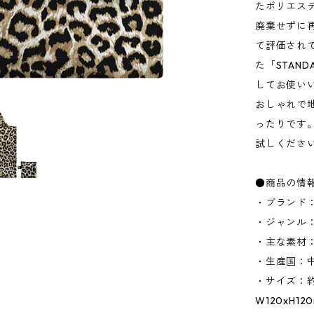
たポリエス
廃棄せずに
て評価され
た「STAND
してお使い
おしゃれで地
ったりです
試しくださ
●商品の情
・ブランド：
・ジャンル
・主な素材：
・生産国：
・サイズ：約W
W120xH1