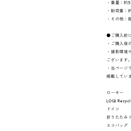
・重量：約5
・耐荷重：約
・その他：
●ご購入前
・ご購入後
・撮影環境
ございます
・当ページ
掲載してい
ローキー
LOQI Recyc
ドイツ
折りたたみ
エコバッグ