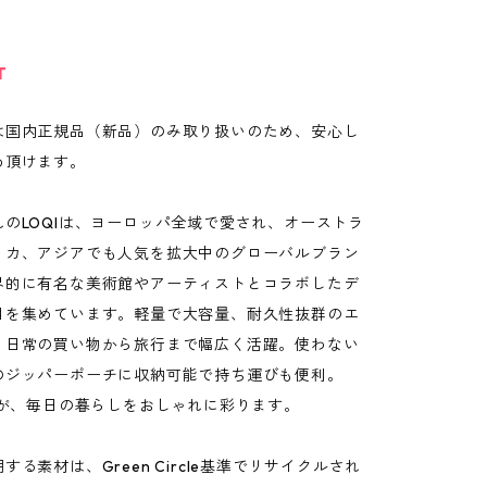
T
は国内正規品（新品）のみ取り扱いのため、安心し
め頂けます。
のLOQIは、ヨーロッパ全域で愛され、オーストラ
リカ、アジアでも人気を拡大中のグローバルブラン
界的に有名な美術館やアーティストとコラボしたデ
目を集めています。軽量で大容量、耐久性抜群のエ
、日常の買い物から旅行まで幅広く活躍。使わない
のジッパーポーチに収納可能で持ち運びも便利。
グが、毎日の暮らしをおしゃれに彩ります。
する素材は、Green Circle基準でリサイクルされ