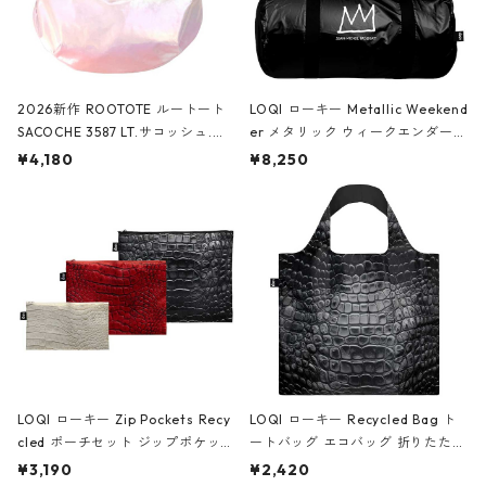
2026新作 ROOTOTE ルートート
LOQI ローキー Metallic Weekend
SACOCHE 3587 LT.サコッシュ.ル
er メタリック ウィークエンダー
ミエ-B ショルダーバッグ グロスピ
ボストンバッグ ショルダーバッグ
¥4,180
¥8,250
ンク
JEAN-MICHEL BASQUIAT/Crown
Black ジャン=ミッシェル・バスキ
ア/クラウン ブラック
LOQI ローキー Zip Pockets Recy
LOQI ローキー Recycled Bag ト
cled ポーチセット ジップポケット
ートバッグ エコバッグ 折りたたみ
ファスナーポーチ 撥水加工 トラベ
大きめ 撥水加工 収納ポーチ CRO
¥3,190
¥2,420