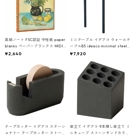
高級ノート FSC認証 中性紙 paper
ミニテーブル イデアコ ウォールテ
blanks ペーパーブランクス MIDI
ーブルB5 ideaco minimal steel f
ハードカバー 罫線 ヴァン・ゴッホ
urniture WALL Table B5 ネイビー
¥2,640
¥7,920
の静物画
テープカッター イデアコ ステーシ
傘立て イデアコ 9本挿し傘立て ミ
ョナリー テープカッター ストーン
ニキューブ ストーンサンドカラー