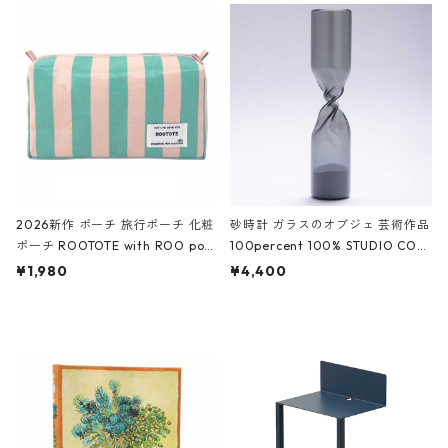
ルポーチ 化粧ポーチ 3点セット C
CODILE/Black クロコダイル/ブラ
ROCODILE/Black,Burgundy,Off
ック
White クロコダイル/ブラック、バ
ーガンディー、オフホワイト
2026新作 ポーチ 旅行ポーチ 化粧
砂時計 ガラスのオブジェ 芸術作品
ポーチ ROOTOTE with ROO pou
100percent 100% STUDIO COH
ch 3532 ルートート WR.ポーチ.ラ
AKU Timeless 100パーセント ス
¥1,980
¥4,400
ミネート-W ピンク・ミント
タジオコハク タイムレス Gray グ
レー