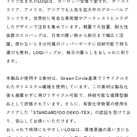
ドイツ生まれのLOQIは、ヨーロッパ全域で愛され、オースト
ラリア、アメリカ、アジアでも人気を拡大中のグローバルブ
ランドです。世界的に有名な美術館やアーティストとコラボ
したデザインで注目を集めています。軽量で大容量、耐久性
抜群のエコバッグは、日常の買い物から旅行まで幅広く活
躍。使わないときは付属のジッパーポーチに収納可能で持ち
運びも便利。LOQIバッグが、毎日の暮らしをおしゃれに彩り
ます。
本製品が使用する素材は、Green Circle基準でリサイクルさ
れたポリエステル繊維を使用しています。この素材は製品化
後も廃棄せずに再びリサイクル可能で、持続可能な循環型製
品として評価されています。さらに、有害化学物質の使用を
クリアした「STANDARD100 OEKO-TEX」の認証を受けてお
り、安心してお使いいただけます。
おしゃれで地球にもやさしいLOQIは、環境意識の高い方にも