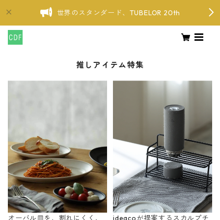
世界のスタンダード、TUBELOR 20th
推しアイテム特集
オーバル皿を、割れにくく、
ideacoが提案するスカルプチ