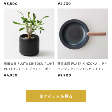
サンドカラー 石調 ideaco Station
石調 ideaco Umbrella Stand CUB
¥5,500
¥4,730
ery tape cutter ストーンサンド
E ストーンサンドブラック
ブラック
藤田金属 FUJITA KINZOKU PLANT
藤田金属 FUJITA KINZOKU フライ
POT HACHI ハチ プランターポッ
パンジュウ&ハンドルセット L 24c
ト 3号 ブラック
m ガス火・IH対応 鉄フライパン
¥4,950
¥9,900
ウォルナット
全アイテムを見る