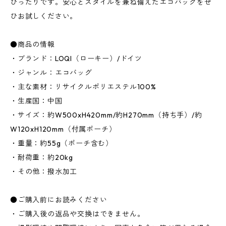
ぴったりです。安心とスタイルを兼ね備えたエコバッグをぜ
ひお試しください。
●商品の情報
・ブランド：LOQI（ローキー）/ドイツ
・ジャンル：エコバッグ
・主な素材：リサイクルポリエステル100%
・生産国：中国
・サイズ：約W500xH420mm/約H270mm（持ち手）/約
W120xH120mm（付属ポーチ）
・重量：約55g（ポーチ含む）
・耐荷重：約20kg
・その他：撥水加工
●ご購入前にお読みください
・ご購入後の返品や交換はできません。