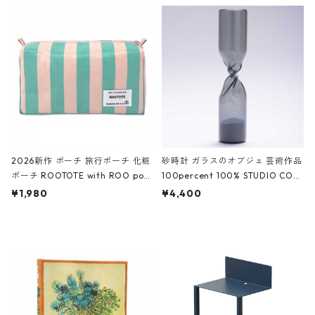
ルポーチ 化粧ポーチ 3点セット C
CODILE/Black クロコダイル/ブラ
ROCODILE/Black,Burgundy,Off
ック
White クロコダイル/ブラック、バ
ーガンディー、オフホワイト
2026新作 ポーチ 旅行ポーチ 化粧
砂時計 ガラスのオブジェ 芸術作品
ポーチ ROOTOTE with ROO pou
100percent 100% STUDIO COH
ch 3532 ルートート WR.ポーチ.ラ
AKU Timeless 100パーセント ス
¥1,980
¥4,400
ミネート-W ピンク・ミント
タジオコハク タイムレス Gray グ
レー