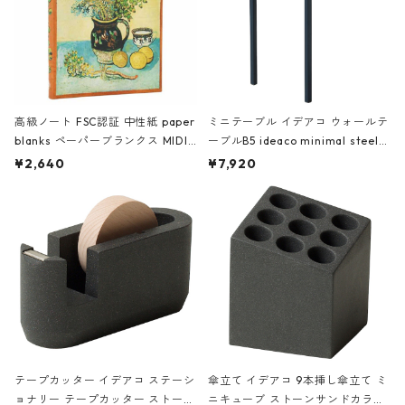
高級ノート FSC認証 中性紙 paper
ミニテーブル イデアコ ウォールテ
blanks ペーパーブランクス MIDI
ーブルB5 ideaco minimal steel f
ハードカバー 罫線 ヴァン・ゴッホ
urniture WALL Table B5 ネイビー
¥2,640
¥7,920
の静物画
テープカッター イデアコ ステーシ
傘立て イデアコ 9本挿し傘立て ミ
ョナリー テープカッター ストーン
ニキューブ ストーンサンドカラー