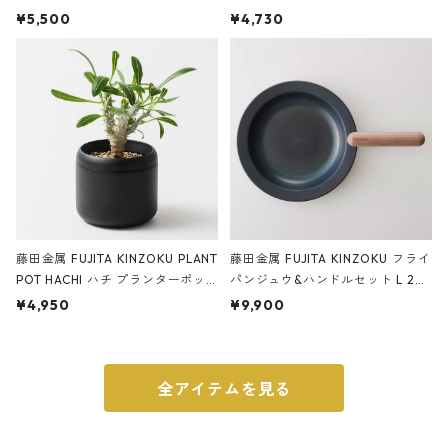
サンドカラー 石調 ideaco Station
石調 ideaco Umbrella Stand CUB
¥5,500
¥4,730
ery tape cutter ストーンサンド
E ストーンサンドブラック
ブラック
藤田金属 FUJITA KINZOKU PLANT
藤田金属 FUJITA KINZOKU フライ
POT HACHI ハチ プランターポッ
パンジュウ&ハンドルセット L 24c
ト 3号 ブラック
m ガス火・IH対応 鉄フライパン
¥4,950
¥9,900
ウォルナット
全アイテムを見る