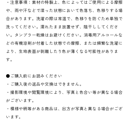
・注意事項：素材の特製上、色によってはご使用による摩擦
や、雨や汗などで湿った状態において色落ち、色移りする場
合があります。洗濯の際は常温で、色移りを防ぐため単独で
洗ってください。濡れたまま放置せず、陰干ししてくださ
い。タンブラー乾燥はお避けください。消毒用アルコールな
どの有機溶剤が付着した状態での摩擦、または頻繁な洗濯に
より、生地表面が剥離したり色が薄くなる可能性がありま
す。
●ご購入前にお読みください
・ご購入後の返品や交換はできません。
・撮影環境や閲覧環境により、写真と色合い等が異なる場合
がございます。
・模様や柄等がある商品は、出方が写真と異なる場合がござ
います。