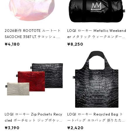
2026新作 ROOTOTE ルートート
LOQI ローキー Metallic Weekend
SACOCHE 3587 LT.サコッシュ.ル
er メタリック ウィークエンダー
ミエ-B ショルダーバッグ グロスピ
ボストンバッグ ショルダーバッグ
¥4,180
¥8,250
ンク
JEAN-MICHEL BASQUIAT/Crown
Black ジャン=ミッシェル・バスキ
ア/クラウン ブラック
LOQI ローキー Zip Pockets Recy
LOQI ローキー Recycled Bag ト
cled ポーチセット ジップポケット
ートバッグ エコバッグ 折りたたみ
ファスナーポーチ 撥水加工 トラベ
大きめ 撥水加工 収納ポーチ CRO
¥3,190
¥2,420